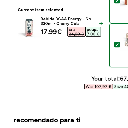
Sel
Current item selected
Bebida BCAA Energy - 6 x
330ml - Cherry Cola
era
poupa
discounted price
17.99€‎
24,99 €‎
7,00 €‎
Sel
Your total:
67,
Was 107,97 €‎
Save 40
recomendado para ti