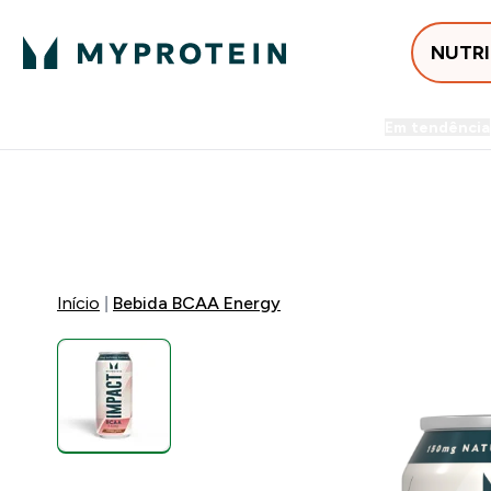
NUTR
Em tendência
Entrega Grátis ao gastares +5
-50% EM CREATINA & SELEC
Início
Bebida BCAA Energy