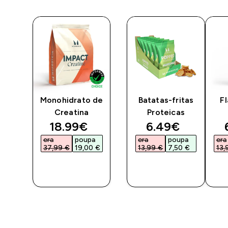
co
Monohidrato de
Batatas-fritas
F
-
Creatina
Proteicas
discounted price
discounted pri
18.99€‎
6.49€‎
/Preto
era
poupa
era
poupa
era
37,99 €‎
19,00 €‎
13,99 €‎
7,50 €‎
13,
COMPRA
COMPRA
RÁPIDA
RÁPIDA