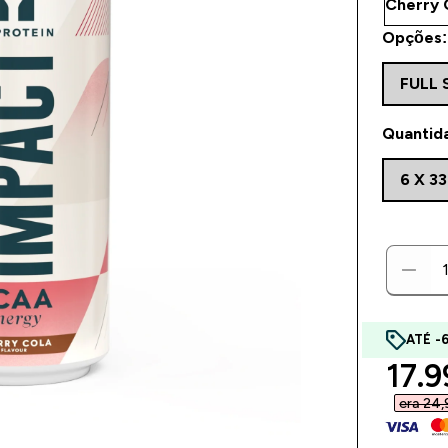
Opções:
FULL 
Quantid
6 X 3
ATÉ -
disc
17.9
era 24,