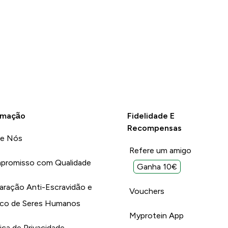
rmação
Fidelidade E
Recompensas
re Nós
Refere um amigo
promisso com Qualidade
Ganha 10€
aração Anti-Escravidão e
Vouchers
ico de Seres Humanos
Myprotein App
tica de Privacidade