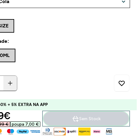
SIZE
ade:
30ML
60% + 5% EXTRA NA APP
ounted price
9€‎
Sem Stock
99 €‎
poupa 7,00 €‎