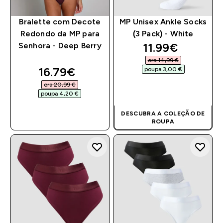
Bralette com Decote
MP Unisex Ankle Socks
Redondo da MP para
(3 Pack) - White
discounted pri
11.99€‎
Senhora - Deep Berry
era 14,99 €‎
discounted price
16.79€‎
poupa 3,00 €‎
era 20,99 €‎
COMPRA RÁPIDA
poupa 4,20 €‎
COMPRA RÁPIDA
DESCUBRA A COLEÇÃO DE
ROUPA