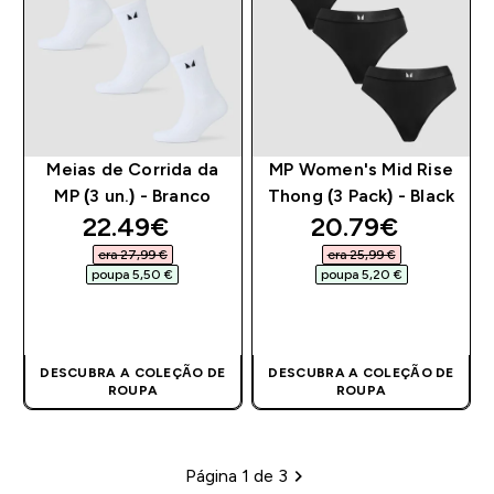
Meias de Corrida da
MP Women's Mid Rise
MP (3 un.) - Branco
Thong (3 Pack) - Black
discounted price
discounted pri
22.49€‎
20.79€‎
era 27,99 €‎
era 25,99 €‎
poupa 5,50 €‎
poupa 5,20 €‎
COMPRA RÁPIDA
COMPRA RÁPIDA
DESCUBRA A COLEÇÃO DE
DESCUBRA A COLEÇÃO DE
ROUPA
ROUPA
Página 1 de 3
Paginação