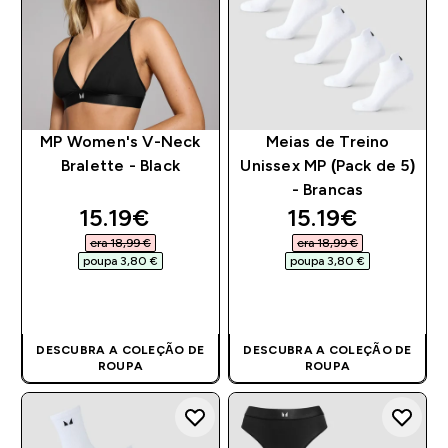
MP Women's V-Neck
Meias de Treino
Bralette - Black
Unissex MP (Pack de 5)
- Brancas
discounted price
discounted pri
15.19€‎
15.19€‎
era 18,99 €‎
era 18,99 €‎
poupa 3,80 €‎
poupa 3,80 €‎
COMPRA RÁPIDA
COMPRA RÁPIDA
DESCUBRA A COLEÇÃO DE
DESCUBRA A COLEÇÃO DE
ROUPA
ROUPA