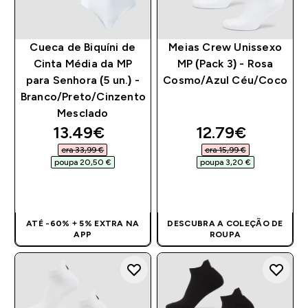
Cueca de Biquíni de
Meias Crew Unissexo
Cinta Média da MP
MP (Pack 3) - Rosa
para Senhora (5 un.) -
Cosmo/Azul Céu/Coco
Branco/Preto/Cinzento
Mesclado
discounted price
discounted pri
13.49€‎
12.79€‎
era 33,99 €‎
era 15,99 €‎
poupa 20,50 €‎
poupa 3,20 €‎
COMPRA RÁPIDA
COMPRA RÁPIDA
ATÉ -60% + 5% EXTRA NA
DESCUBRA A COLEÇÃO DE
APP
ROUPA