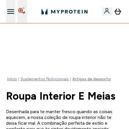
5% Extra na App
50% DE DESCONTO EM VITAMINAS + 5% EXTRA NA APP
| TERMINA EM:
0 0
:
1 6
:
5 0
:
1 4
DIA
HORAS
MINUTOS
SEGUNDOS
Início
Suplementos Nutricionais
Artigos de desporto
Roupa Interior E Meias
Desenhada para te manter fresco quando as coisas
aquecem, a nossa coleção de roupa interior não te
deixa ficar mal. A combinação perfeita de estilo e
conforto para que te sintas devidamente apoiado