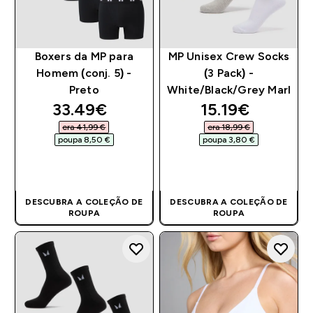
Boxers da MP para
MP Unisex Crew Socks
Homem (conj. 5) -
(3 Pack) -
Preto
White/Black/Grey Marl
discounted price
discounted pri
33.49€‎
15.19€‎
era 41,99 €‎
era 18,99 €‎
poupa 8,50 €‎
poupa 3,80 €‎
COMPRA RÁPIDA
COMPRA RÁPIDA
DESCUBRA A COLEÇÃO DE
DESCUBRA A COLEÇÃO DE
ROUPA
ROUPA