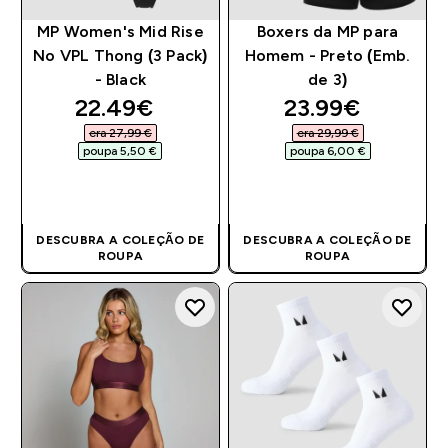
MP Women's Mid Rise
Boxers da MP para
No VPL Thong (3 Pack)
Homem - Preto (Emb.
- Black
de 3)
discounted price
discounted pri
22.49€‎
23.99€‎
era 27,99 €‎
era 29,99 €‎
poupa 5,50 €‎
poupa 6,00 €‎
COMPRA RÁPIDA
COMPRA RÁPIDA
DESCUBRA A COLEÇÃO DE
DESCUBRA A COLEÇÃO DE
ROUPA
ROUPA