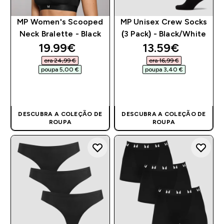
MP Women's Scooped
MP Unisex Crew Socks
Neck Bralette - Black
(3 Pack) - Black/White
discounted price
discounted pri
19.99€‎
13.59€‎
era 24,99 €‎
era 16,99 €‎
poupa 5,00 €‎
poupa 3,40 €‎
COMPRA RÁPIDA
COMPRA RÁPIDA
DESCUBRA A COLEÇÃO DE
DESCUBRA A COLEÇÃO DE
ROUPA
ROUPA