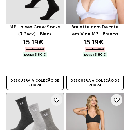
MP Unisex Crew Socks
Bralette com Decote
(3 Pack) - Black
em V da MP - Branco
discounted price
discounted pri
15.19€‎
15.19€‎
era 18,99 €‎
era 18,99 €‎
poupa 3,80 €‎
poupa 3,80 €‎
COMPRA RÁPIDA
COMPRA RÁPIDA
DESCUBRA A COLEÇÃO DE
DESCUBRA A COLEÇÃO DE
ROUPA
ROUPA