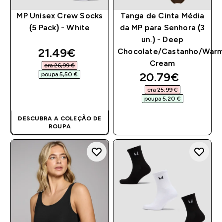
MP Unisex Crew Socks
Tanga de Cinta Média
(5 Pack) - White
da MP para Senhora (3
un.) - Deep
discounted price
21.49€‎
Chocolate/Castanho/War
Cream
era 26,99 €‎
discounted pri
20.79€‎
poupa 5,50 €‎
era 25,99 €‎
COMPRA RÁPIDA
poupa 5,20 €‎
DESCUBRA A COLEÇÃO DE
COMPRA RÁPIDA
ROUPA