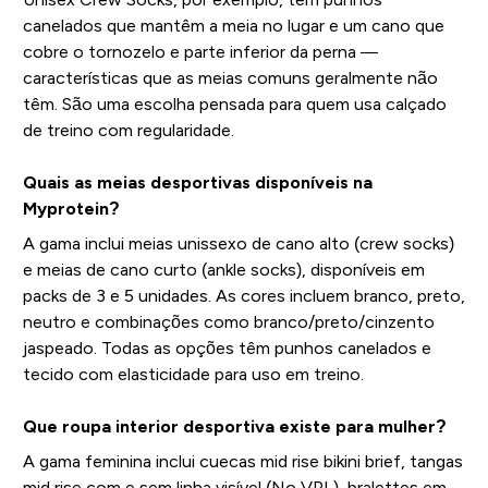
canelados que mantêm a meia no lugar e um cano que
cobre o tornozelo e parte inferior da perna —
características que as meias comuns geralmente não
têm. São uma escolha pensada para quem usa calçado
de treino com regularidade.
Quais as meias desportivas disponíveis na
Myprotein?
A gama inclui meias unissexo de cano alto (crew socks)
e meias de cano curto (ankle socks), disponíveis em
packs de 3 e 5 unidades. As cores incluem branco, preto,
neutro e combinações como branco/preto/cinzento
jaspeado. Todas as opções têm punhos canelados e
tecido com elasticidade para uso em treino.
Que roupa interior desportiva existe para mulher?
A gama feminina inclui cuecas mid rise bikini brief, tangas
mid rise com e sem linha visível (No VPL), bralettes em