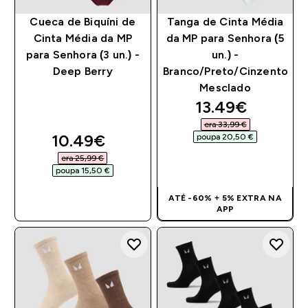
Cueca de Biquíni de
Tanga de Cinta Média
Cinta Média da MP
da MP para Senhora (5
para Senhora (3 un.) -
un.) -
Deep Berry
Branco/Preto/Cinzento
Mesclado
discounted pri
13.49€‎
era 33,99 €‎
discounted price
10.49€‎
poupa 20,50 €‎
era 25,99 €‎
COMPRA RÁPIDA
poupa 15,50 €‎
COMPRA RÁPIDA
ATÉ -60% + 5% EXTRA NA
APP