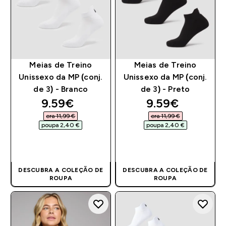
Meias de Treino
Meias de Treino
Unissexo da MP (conj.
Unissexo da MP (conj.
de 3) - Branco
de 3) - Preto
discounted price
discounted pr
9.59€‎
9.59€‎
era 11,99 €‎
era 11,99 €‎
poupa 2,40 €‎
poupa 2,40 €‎
COMPRA RÁPIDA
COMPRA RÁPIDA
DESCUBRA A COLEÇÃO DE
DESCUBRA A COLEÇÃO DE
ROUPA
ROUPA