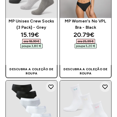
MP Unisex Crew Socks
MP Women's No VPL
(3 Pack) - Grey
Bra - Black
discounted price
discounted pri
15.19€‎
20.79€‎
era 18,99 €‎
era 25,99 €‎
poupa 3,80 €‎
poupa 5,20 €‎
COMPRA RÁPIDA
COMPRA RÁPIDA
DESCUBRA A COLEÇÃO DE
DESCUBRA A COLEÇÃO DE
ROUPA
ROUPA