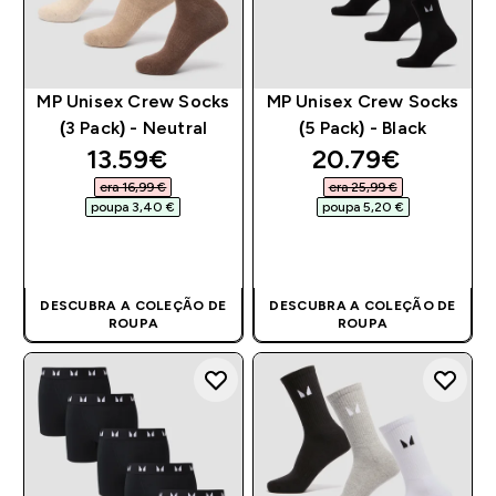
MP Unisex Crew Socks
MP Unisex Crew Socks
(3 Pack) - Neutral
(5 Pack) - Black
discounted price
discounted pri
13.59€‎
20.79€‎
era 16,99 €‎
era 25,99 €‎
poupa 3,40 €‎
poupa 5,20 €‎
COMPRA RÁPIDA
COMPRA RÁPIDA
DESCUBRA A COLEÇÃO DE
DESCUBRA A COLEÇÃO DE
ROUPA
ROUPA