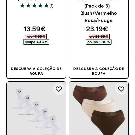
(1)
(Pack de 3) -
5 out of 5 stars
Blush/Vermelho
Rosa/Fudge
discounted price
discounted pri
13.59€‎
23.19€‎
era 16,99 €‎
era 28,99 €‎
poupa 3,40 €‎
poupa 5,80 €‎
COMPRA RÁPIDA
COMPRA RÁPIDA
DESCUBRA A COLEÇÃO DE
DESCUBRA A COLEÇÃO DE
ROUPA
ROUPA