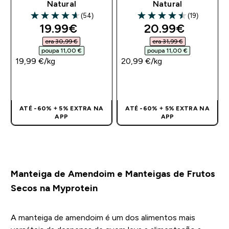
Natural
Natural
(54)
(19)
4.65 out of 5 stars
4.53 out of 5 stars
discounted price
discounted pri
19.99€‎
20.99€‎
era 30,99 €‎
era 31,99 €‎
poupa 11,00 €‎
poupa 11,00 €‎
19,99 €‎/kg
20,99 €‎/kg
COMPRA RÁPIDA
COMPRA RÁPIDA
ATÉ -60% + 5% EXTRA NA
ATÉ -60% + 5% EXTRA NA
APP
APP
Manteiga de Amendoim e Manteigas de Frutos
Secos na Myprotein
A manteiga de amendoim é um dos alimentos mais