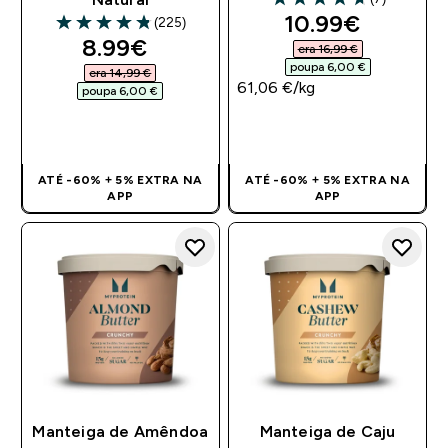
4.71 out of 5 stars
discounted pri
10.99€‎
(225)
4.8 out of 5 stars
discounted price
8.99€‎
era 16,99 €‎
poupa 6,00 €‎
era 14,99 €‎
61,06 €‎/kg
poupa 6,00 €‎
COMPRA RÁPIDA
COMPRA RÁPIDA
ATÉ -60% + 5% EXTRA NA
ATÉ -60% + 5% EXTRA NA
APP
APP
Manteiga de Amêndoa
Manteiga de Caju