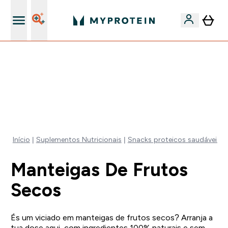
15€ por cada Amigo Referido
-50% EM CREATINA & SELECIONADOS + 5% EXTRA NA
APP | TERMINA EM:
0 0
:
1 9
:
3 1
:
5 5
DIA
HORAS
MINUTOS
SEGUNDOS
Início
Suplementos Nutricionais
Snacks proteicos saudáveis
Manteigas De Frutos
Secos
És um viciado em manteigas de frutos secos? Arranja a
tua dose aqui, com ingredientes 100% naturais e sem