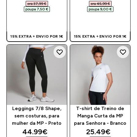
era 37,99 €‎
era 45,99 €‎
poupa 7,50 €‎
poupa 9,00 €‎
COMPRA RÁPIDA
COMPRA RÁPIDA
15% EXTRA + ENVIO POR 1€
15% EXTRA + ENVIO POR 1€
Leggings 7/8 Shape,
T-shirt de Treino de
sem costuras, para
Manga Curta da MP
mulher da MP - Preto
para Senhora - Branco
discounted price
discounted pri
44.99€‎
25.49€‎