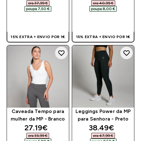
era 37,99 €‎
era 40,99 €‎
poupa 7,50 €‎
poupa 8,00 €‎
COMPRA RÁPIDA
COMPRA RÁPIDA
15% EXTRA + ENVIO POR 1€
15% EXTRA + ENVIO POR 1€
Caveada Tempo para
Leggings Power da MP
mulher da MP - Branco
para Senhora - Preto
discounted price
discounted pri
27.19€‎
38.49€‎
era 33,99 €‎
era 47,99 €‎