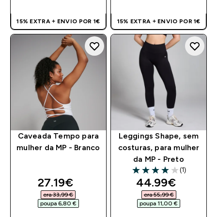
15% EXTRA + ENVIO POR 1€
15% EXTRA + ENVIO POR 1€
Caveada Tempo para
Leggings Shape, sem
mulher da MP - Branco
costuras, para mulher
da MP - Preto
(1)
4 out of 5 stars
discounted price
discounted pri
27.19€‎
44.99€‎
era 33,99 €‎
era 55,99 €‎
poupa 6,80 €‎
poupa 11,00 €‎