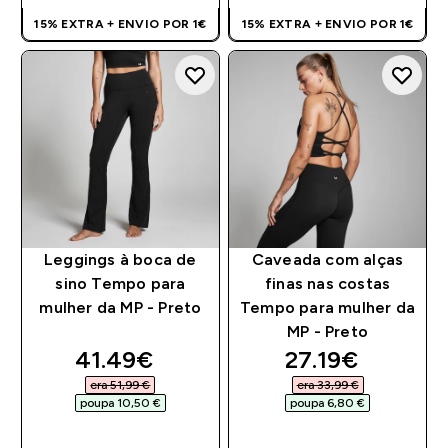
15% EXTRA + ENVIO POR 1€
15% EXTRA + ENVIO POR 1€
Leggings à boca de
Caveada com alças
sino Tempo para
finas nas costas
mulher da MP - Preto
Tempo para mulher da
MP - Preto
discounted price
discounted pri
41.49€‎
27.19€‎
era 51,99 €‎
era 33,99 €‎
poupa 10,50 €‎
poupa 6,80 €‎
COMPRA RÁPIDA
COMPRA RÁPIDA