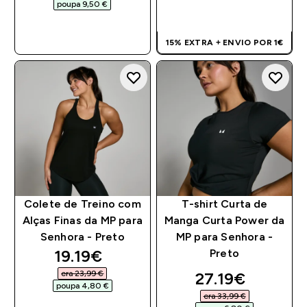
poupa 9,50 €‎
COMPRA RÁPIDA
COMPRA RÁPIDA
15% EXTRA + ENVIO POR 1€
Colete de Treino com
T-shirt Curta de
Alças Finas da MP para
Manga Curta Power da
Senhora - Preto
MP para Senhora -
discounted price
19.19€‎
Preto
era 23,99 €‎
discounted pri
27.19€‎
poupa 4,80 €‎
era 33,99 €‎