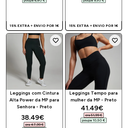
poupa 6,80 €‎
poupa 9,50 €‎
COMPRA RÁPIDA
COMPRA RÁPIDA
15% EXTRA + ENVIO POR 1€
15% EXTRA + ENVIO POR 1€
Leggings com Cintura
Leggings Tempo para
Alta Power da MP para
mulher da MP - Preto
discounted pri
41.49€‎
Senhora - Preto
discounted price
era 51,99 €‎
38.49€‎
poupa 10,50 €‎
era 47,99 €‎