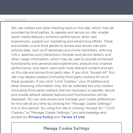
Ajuda
We use cookies and other tracking tools on this site, which may be
provided by third parties, to operate and secure our site, enable
social media features, enhance performance, tailor user
experiences, support our marketing and advertising efforts. These
Produtos
also enable us and third parties to access and record user and
activity data, such as IP addresses and online identifiers, referring
URLs, searches and interactions, browser and device details, and
other usage information, which may be used to provide enhanced
Informação
functionality and personalized experiences, analyze and improve
performance, and reach users with more relevant content and ads
on this site and across third party sites. If you click “Accept All” this
site may deploy cookies (including third party cookies) for all of
these purposes. If you click “Limit Cookies,” your IP address and
Fidelidade E Recompensas
other browsing information may still be collected but only cookies
(including third party cookies) that are necessary to operate, secure
and enable default website features and functionalities will be
deployed. You can also review and manage your cookie preferences
for this site at any time by clicking the “Manage Cookie Settings”
2026 The Hut.com Ltd
link in this banner. By using this site or clicking "Accept All," "Limit
Cookies," or "Manage Cookie Settings," you acknowledge and
accept our
Privacy Policy
and
Terms of Use
.
Manage Cookie Settings