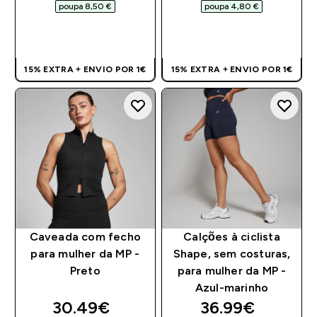
poupa 8,50 €‎
poupa 4,80 €‎
COMPRA RÁPIDA
COMPRA RÁPIDA
15% EXTRA + ENVIO POR 1€
15% EXTRA + ENVIO POR 1€
Caveada com fecho
Calções à ciclista
para mulher da MP -
Shape, sem costuras,
Preto
para mulher da MP -
Azul-marinho
discounted price
discounted pri
30.49€‎
36.99€‎