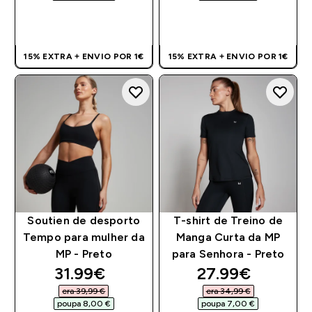
COMPRA RÁPIDA
COMPRA RÁPIDA
15% EXTRA + ENVIO POR 1€
15% EXTRA + ENVIO POR 1€
Soutien de desporto
T-shirt de Treino de
Tempo para mulher da
Manga Curta da MP
MP - Preto
para Senhora - Preto
discounted price
discounted pri
31.99€‎
27.99€‎
era 39,99 €‎
era 34,99 €‎
poupa 8,00 €‎
poupa 7,00 €‎