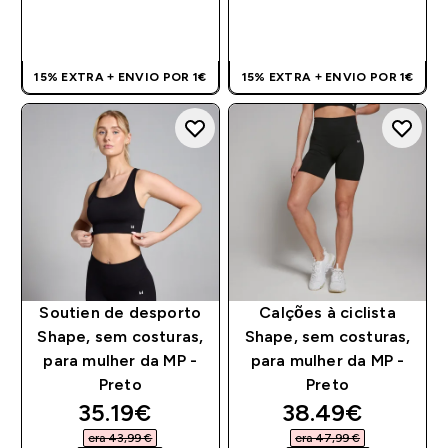
COMPRA RÁPIDA
COMPRA RÁPIDA
15% EXTRA + ENVIO POR 1€
15% EXTRA + ENVIO POR 1€
Soutien de desporto
Calções à ciclista
Shape, sem costuras,
Shape, sem costuras,
para mulher da MP -
para mulher da MP -
Preto
Preto
discounted price
discounted pri
35.19€‎
38.49€‎
era 43,99 €‎
era 47,99 €‎