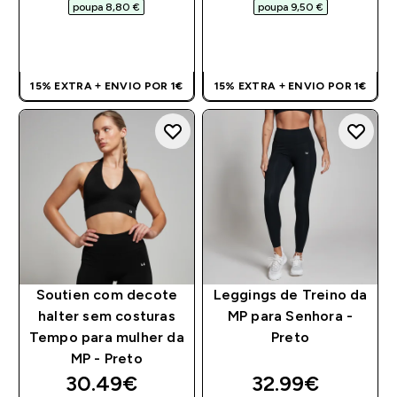
poupa 8,80 €‎
poupa 9,50 €‎
COMPRA RÁPIDA
COMPRA RÁPIDA
15% EXTRA + ENVIO POR 1€
15% EXTRA + ENVIO POR 1€
Soutien com decote
Leggings de Treino da
halter sem costuras
MP para Senhora -
Tempo para mulher da
Preto
MP - Preto
discounted price
discounted pri
30.49€‎
32.99€‎