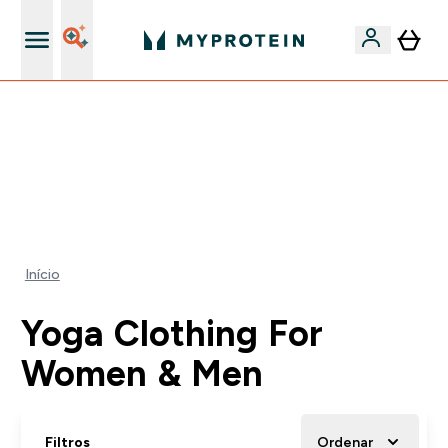
5% Extra na App
⚡ 15% EXTRA NAS NOVIDADES DE ROUPA + ENVIO POR
1€ | TERMINA EM:
0 0
:
2 3
:
3 9
:
1 9
DIA
HORAS
MINUTOS
SEGUNDOS
Início
Yoga Clothing For
Women & Men
Filtros
Ordenar