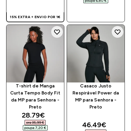
poupa 6,80 €‎
COMPRA RÁPIDA
COMPRA RÁPIDA
15% EXTRA + ENVIO POR 1€
T-shirt de Manga
Casaco Justo
Curta Tempo Body Fit
Respirável Power da
da MP para Senhora -
MP para Senhora -
Preto
Preto
discounted price
28.79€‎
era 35,99 €‎
discounted pri
46.49€‎
poupa 7,20 €‎