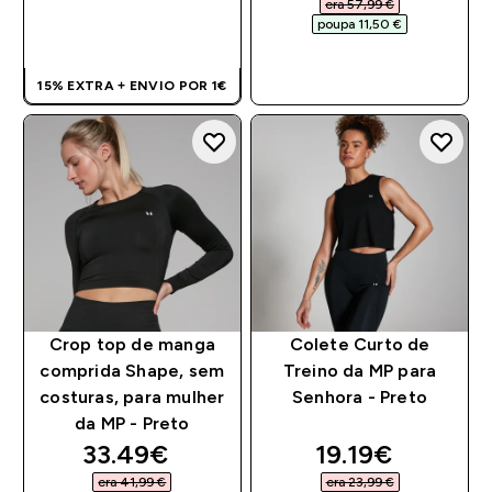
era 57,99 €‎
poupa 11,50 €‎
COMPRA RÁPIDA
COMPRA RÁPIDA
15% EXTRA + ENVIO POR 1€
Crop top de manga
Colete Curto de
comprida Shape, sem
Treino da MP para
costuras, para mulher
Senhora - Preto
da MP - Preto
discounted price
discounted pri
33.49€‎
19.19€‎
era 41,99 €‎
era 23,99 €‎