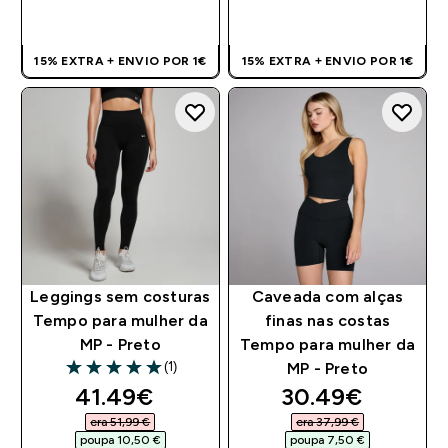
COMPRA RÁPIDA
COMPRA RÁPIDA
15% EXTRA + ENVIO POR 1€
15% EXTRA + ENVIO POR 1€
Leggings sem costuras
Caveada com alças
Tempo para mulher da
finas nas costas
MP - Preto
Tempo para mulher da
(1)
MP - Preto
5 out of 5 stars
discounted price
discounted pri
41.49€‎
30.49€‎
era 51,99 €‎
era 37,99 €‎
poupa 10,50 €‎
poupa 7,50 €‎