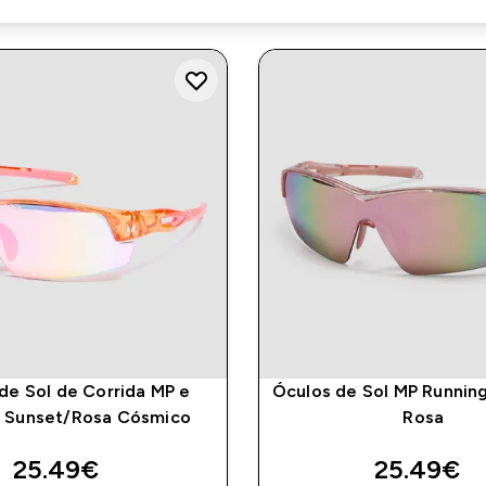
de Sol de Corrida MP e
Óculos de Sol MP Running
- Sunset/Rosa Cósmico
Rosa
discounted price
discounte
25.49€‎
25.49€‎