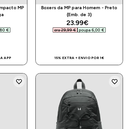
ompacto MP
Boxers da MP para Homem - Preto
ga
(Emb. de 3)
ed price
discounted price
23.99€‎
80 €‎
era 29,99 €‎
poupa 6,00 €‎
DA
COMPRA RÁPIDA
NA APP
15% EXTRA + ENVIO POR 1€