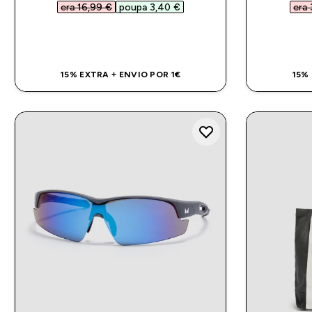
era 16,99 €‎
poupa 3,40 €‎
era 
COMPRA RÁPIDA
15% EXTRA + ENVIO POR 1€
15%