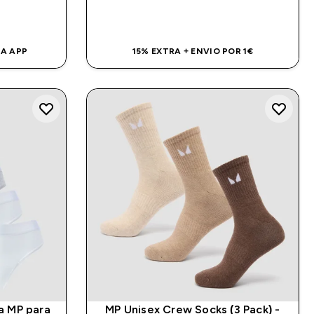
DA
COMPRA RÁPIDA
NA APP
15% EXTRA + ENVIO POR 1€
a MP para
MP Unisex Crew Socks (3 Pack) -