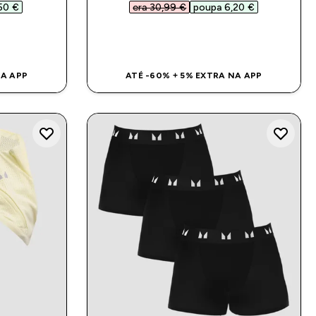
50 €‎
era 30,99 €‎
poupa 6,20 €‎
DA
COMPRA RÁPIDA
NA APP
ATÉ -60% + 5% EXTRA NA APP