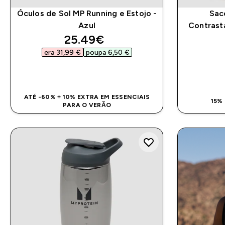
Óculos de Sol MP Running e Estojo -
Sac
Azul
Contrast
discounted price
25.49€‎
era 31,99 €‎
poupa 6,50 €‎
COMPRA RÁPIDA
ATÉ -60% + 10% EXTRA EM ESSENCIAIS
15%
PARA O VERÃO