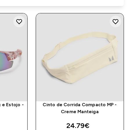
 e Estojo -
Cinto de Corrida Compacto MP -
Creme Manteiga
d price
discounted price
24.79€‎