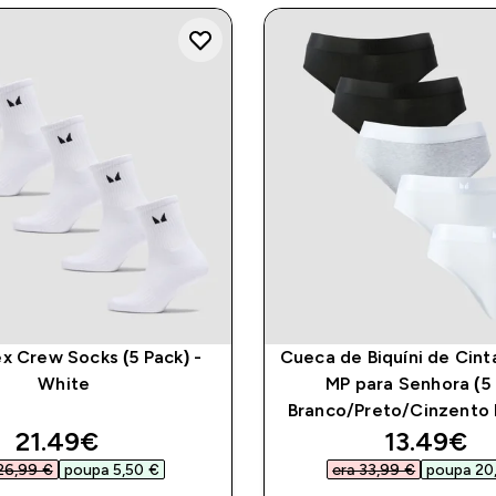
x Crew Socks (5 Pack) -
Cueca de Biquíni de Cint
White
MP para Senhora (5 u
Branco/Preto/Cinzento
discounted price
discount
21.49€‎
13.49€‎
26,99 €‎
poupa 5,50 €‎
era 33,99 €‎
poupa 20,