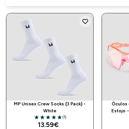
MP Unisex Crew Socks (3 Pack) -
Óculos 
White
Estojo 
(1)
5 out of 5 stars
discounted price
13.59€‎