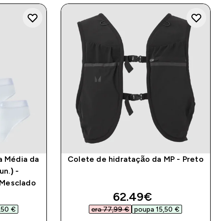
a Média da
Colete de hidratação da MP - Preto
n.) -
 Mesclado
ed price
discounted price
62.49€‎
50 €‎
era 77,99 €‎
poupa 15,50 €‎