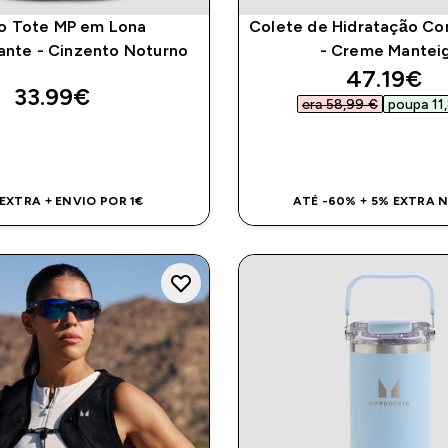
o Tote MP em Lona
Colete de Hidratação C
ante - Cinzento Noturno
- Creme Mantei
discount
47.19€‎
33.99€‎
era 58,99 €‎
poupa 11,
COMPRA RÁPIDA
COMPRA RÁPI
 EXTRA + ENVIO POR 1€
ATÉ -60% + 5% EXTRA 