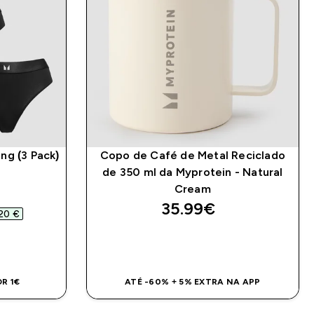
ng (3 Pack)
Copo de Café de Metal Reciclado
de 350 ml da Myprotein - Natural
Cream
d price
35.99€‎
20 €‎
DA
COMPRA RÁPIDA
R 1€
ATÉ -60% + 5% EXTRA NA APP