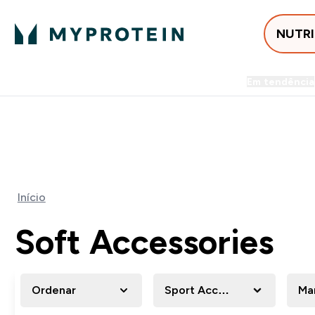
NUTR
Em tendência
Entrega Grátis ao gastares +5
⚡ 15% EXTRA NAS NOVIDADE
Início
Soft Accessories
Ordenar
Sport Accessory
Ma