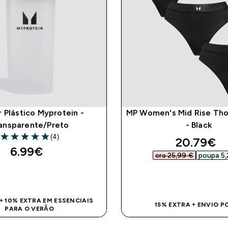
 Plástico Myprotein -
MP Women's Mid Rise Tho
ansparente/Preto
- Black
(4)
discounte
20.79€‎
5 out of 5 stars
6.99€‎
era 25,99 €‎
poupa 5,
COMPRA RÁPIDA
COMPRA RÁPI
+ 10% EXTRA EM ESSENCIAIS
15% EXTRA + ENVIO PO
PARA O VERÃO