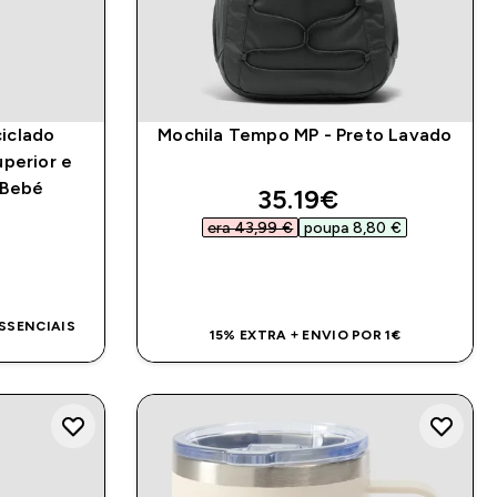
iclado
Mochila Tempo MP - Preto Lavado
perior e
 Bebé
discounted price
35.19€‎
era 43,99 €‎
poupa 8,80 €‎
DA
COMPRA RÁPIDA
ESSENCIAIS
15% EXTRA + ENVIO POR 1€