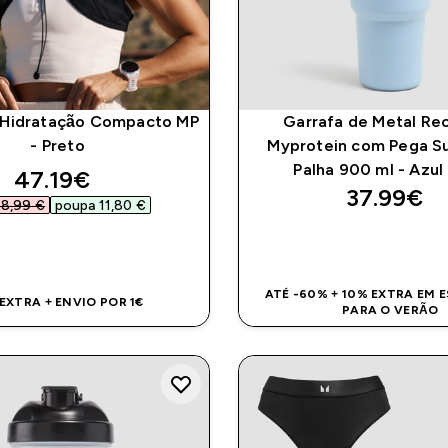
 Hidratação Compacto MP
Garrafa de Metal Rec
- Preto
Myprotein com Pega Su
Palha 900 ml - Azul
discounted price
47.19€‎
37.99€‎
58,99 €‎
poupa 11,80 €‎
COMPRA RÁPIDA
COMPRA RÁPI
ATÉ -60% + 10% EXTRA EM 
 EXTRA + ENVIO POR 1€
PARA O VERÃO