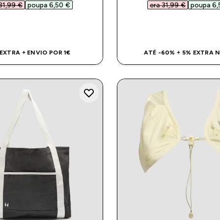
31,99 €‎
poupa 6,50 €‎
era 31,99 €‎
poupa 6,
COMPRA RÁPIDA
COMPRA RÁPI
 EXTRA + ENVIO POR 1€
ATÉ -60% + 5% EXTRA 