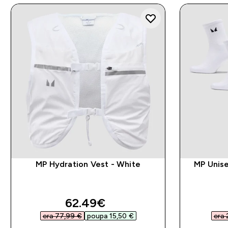
MP Hydration Vest - White
MP Unise
discounted price
62.49€‎
era 77,99 €‎
poupa 15,50 €‎
era 