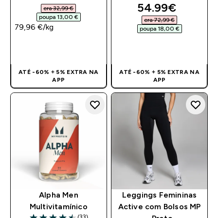
5 out of 5 stars
discounted pri
54.99€‎
era 32,99 €‎
poupa 13,00 €‎
era 72,99 €‎
79,96 €‎/kg
poupa 18,00 €‎
COMPRA RÁPIDA
COMPRA RÁPIDA
ATÉ -60% + 5% EXTRA NA
ATÉ -60% + 5% EXTRA NA
APP
APP
Alpha Men
Leggings Femininas
Multivitamínico
Active com Bolsos MP
(33)