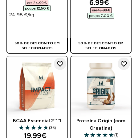
discounted pr
6.99€‎
era 24,99 €‎
poupa 12,50 €‎
era 13,99 €‎
24,98 €‎/kg
poupa 7,00 €‎
COMPRA RÁPIDA
COMPRA RÁPIDA
50% DE DESCONTO EM
50% DE DESCONTO EM
SELECIONADOS
SELECIONADOS
BCAA Essencial 2:1:1
Proteína Origin (com
(36)
Creatina)
4.67 out of 5 stars
discounted price
19.99€‎
(1)