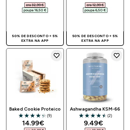
era 32,99 €‎
era 12,99 €‎
poupa 16,50 €‎
poupa 6,50 €‎
COMPRA RÁPIDA
COMPRA RÁPIDA
50% DE DESCONTO + 5%
50% DE DESCONTO + 5%
EXTRA NA APP
EXTRA NA APP
Baked Cookie Proteico
Ashwagandha KSM-66
(9)
(2)
4.33 out of 5 stars
4.5 out of 5 stars
discounted price
discounted pr
14.99€‎
9.49€‎