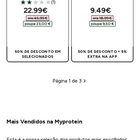
(1)
2 out of 5 stars
discounted price
discounted pr
22.99€‎
9.49€‎
era 45,99 €‎
era 18,99 €‎
poupa 23,00 €‎
poupa 9,50 €‎
COMPRA RÁPIDA
COMPRA RÁPIDA
50% DE DESCONTO EM
50% DE DESCONTO + 5%
SELECIONADOS
EXTRA NA APP
Página 1 de 3
Paginação
Mais Vendidos na Myprotein
Esta é a nossa seleção dos produtos mais escolhidos