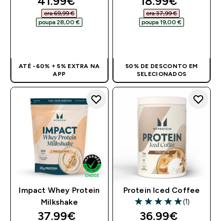
discounted price
discounted pri
41.99€‎
18.99€‎
era 69,99 €‎
era 37,99 €‎
poupa 28,00 €‎
poupa 19,00 €‎
COMPRA RÁPIDA
COMPRA RÁPIDA
ATÉ -60% + 5% EXTRA NA
50% DE DESCONTO EM
APP
SELECIONADOS
Impact Whey Protein
Protein Iced Coffee
(1)
Milkshake
5 out of 5 stars
discounted price
discounted pri
37.99€‎
36.99€‎