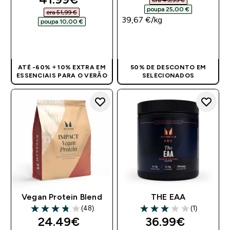
era 49,99 €‎
poupa 25,00 €‎
era 51,99 €‎
39,67 €‎/kg
poupa 10,00 €‎
COMPRA RÁPIDA
COMPRA RÁPIDA
ATÉ -60% + 10% EXTRA EM
50% DE DESCONTO EM
ESSENCIAIS PARA O VERÃO
SELECIONADOS
Vegan Protein Blend
THE EAA
(48)
(1)
3.83 out of 5 stars
3 out of 5 stars
discounted price
discounted pri
24.49€‎
36.99€‎