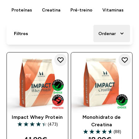
Proteínas
Creatina
Pré-treino
Vitaminas
B
Filtros
Ordenar
Impact Whey Protein
Monohidrato de
(473)
Creatina
4.38 out of 5 stars
(88)
4.6 out of 5 stars