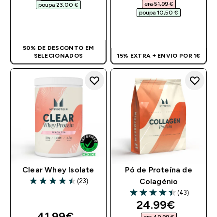
era 51,99 €‎
poupa 23,00 €‎
poupa 10,50 €‎
COMPRA RÁPIDA
COMPRA RÁPIDA
50% DE DESCONTO EM
SELECIONADOS
15% EXTRA + ENVIO POR 1€
Clear Whey Isolate
Pó de Proteína de
(23)
Colagénio
4.43 out of 5 stars
(43)
4.42 out of 5 stars
discounted pri
24.99€‎
discounted price
41.99€‎