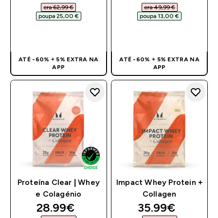
era 62,99 €‎
era 49,99 €‎
poupa 25,00 €‎
poupa 13,00 €‎
COMPRA RÁPIDA
COMPRA RÁPIDA
ATÉ -60% + 5% EXTRA NA
ATÉ -60% + 5% EXTRA NA
APP
APP
Proteína Clear | Whey
Impact Whey Protein +
e Colagénio
Collagen
discounted price
discounted pri
28.99€‎
35.99€‎