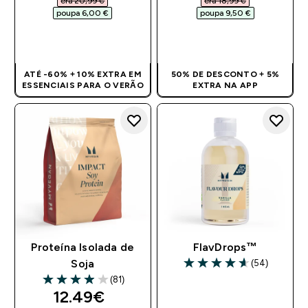
era 20,99 €‎
era 18,99 €‎
poupa 6,00 €‎
poupa 9,50 €‎
COMPRA RÁPIDA
COMPRA RÁPIDA
ATÉ -60% + 10% EXTRA EM
50% DE DESCONTO + 5%
ESSENCIAIS PARA O VERÃO
EXTRA NA APP
Proteína Isolada de
FlavDrops™
(54)
Soja
4.61 out of 5 stars
(81)
3.95 out of 5 stars
discounted price
12.49€‎