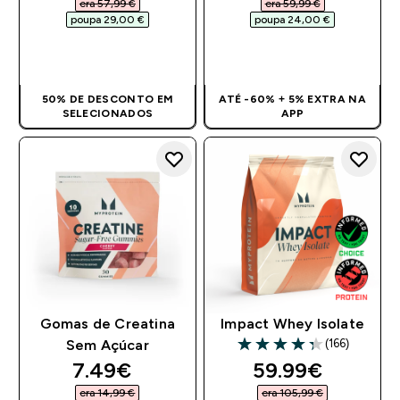
era 57,99 €‎
era 59,99 €‎
poupa 29,00 €‎
poupa 24,00 €‎
COMPRA RÁPIDA
COMPRA RÁPIDA
50% DE DESCONTO EM
ATÉ -60% + 5% EXTRA NA
SELECIONADOS
APP
Gomas de Creatina
Impact Whey Isolate
(166)
Sem Açúcar
4.34 out of 5 stars
discounted price
discounted pri
7.49€‎
59.99€‎
era 14,99 €‎
era 105,99 €‎