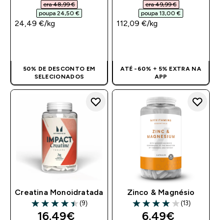
era 48,99 €‎
era 49,99 €‎
poupa 24,50 €‎
poupa 13,00 €‎
24,49 €‎/kg
112,09 €‎/kg
COMPRA RÁPIDA
COMPRA RÁPIDA
50% DE DESCONTO EM
ATÉ -60% + 5% EXTRA NA
SELECIONADOS
APP
Creatina Monoidratada
Zinco & Magnésio
(9)
(13)
4.44 out of 5 stars
4 out of 5 stars
discounted price
discounted pr
16.49€‎
6.49€‎