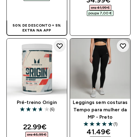
era 41,99 €‎
COMPRA RÁPIDA
poupa 7,00 €‎
50% DE DESCONTO + 5%
COMPRA RÁPIDA
EXTRA NA APP
Pré-treino Origin
Leggings sem costuras
(6)
Tempo para mulher da
3.67 out of 5 stars
MP - Preto
(1)
discounted price
22.99€‎
5 out of 5 stars
discounted pri
41.49€‎
era 45,99 €‎