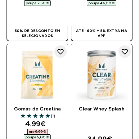
poupa 7,50 €‎
poupa 46,00 €‎
COMPRA RÁPIDA
COMPRA RÁPIDA
50% DE DESCONTO EM
ATÉ -60% + 5% EXTRA NA
SELECIONADOS
APP
Gomas de Creatina
Clear Whey Splash
(1)
5 out of 5 stars
discounted price
4.99€‎
era 9,99 €‎
discounted pri
34.99€‎
poupa 5,00 €‎