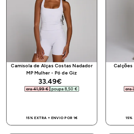
Camisola de Alças Costas Nadador
Calções 
MP Mulher - Pó de Giz
discounted price
33.49€‎
era 41,99 €‎
poupa 8,50 €‎
era 
COMPRA RÁPIDA
15% EXTRA + ENVIO POR 1€
15%