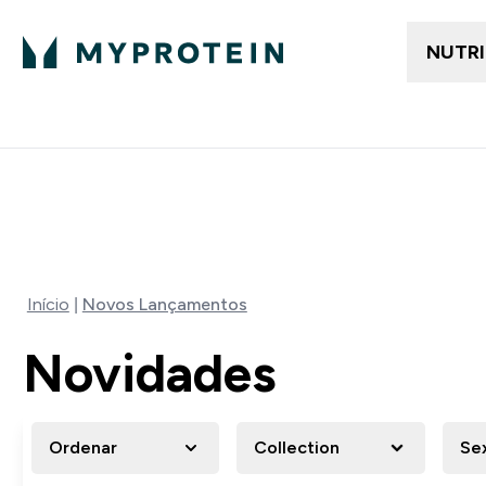
NUTR
Em Tendencia
Mulh
Enter E
⌄
Entrega Grátis ao gastares +5
⚡ 15% EXTRA NAS NOVIDADE
Início
Novos Lançamentos
Novidades
Ordenar
Collection
Se