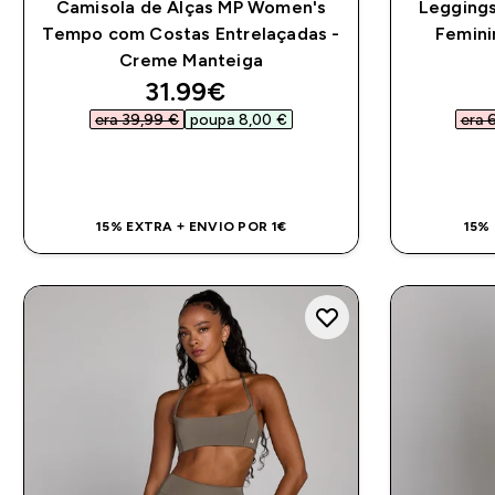
Camisola de Alças MP Women's
Legging
Tempo com Costas Entrelaçadas -
Femini
Creme Manteiga
discounted price
31.99€‎
era 39,99 €‎
poupa 8,00 €‎
era 
COMPRA RÁPIDA
15% EXTRA + ENVIO POR 1€
15%