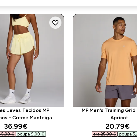
es Leves Tecidos MP
MP Men's Training Grid 
nos - Creme Manteiga
Apricot
discounted price
discounte
36.99€‎
20.79€‎
45,99 €‎
poupa 9,00 €‎
era 25,99 €‎
poupa 5,