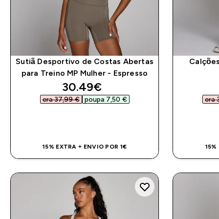
Sutiã Desportivo de Costas Abertas
Calções
para Treino MP Mulher - Espresso
discounted price
30.49€‎
era 37,99 €‎
poupa 7,50 €‎
era 
COMPRA RÁPIDA
15% EXTRA + ENVIO POR 1€
15%