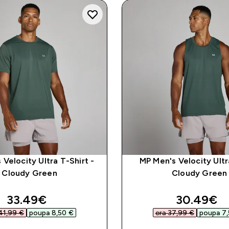
 Velocity Ultra T-Shirt -
MP Men's Velocity Ultr
Cloudy Green
Cloudy Green
discounted price
discounte
33.49€‎
30.49€‎
41,99 €‎
poupa 8,50 €‎
era 37,99 €‎
poupa 7,