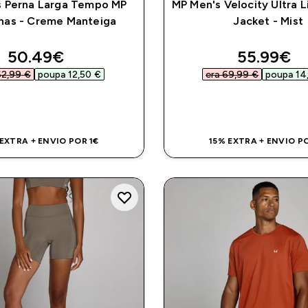
s Perna Larga Tempo MP
MP Men's Velocity Ultra 
nas - Creme Manteiga
Jacket - Mist
discounted price
discounte
50.49€‎
55.99€‎
62,99 €‎
poupa 12,50 €‎
era 69,99 €‎
poupa 14,
COMPRA RÁPIDA
COMPRA RÁPI
 EXTRA + ENVIO POR 1€
15% EXTRA + ENVIO PO