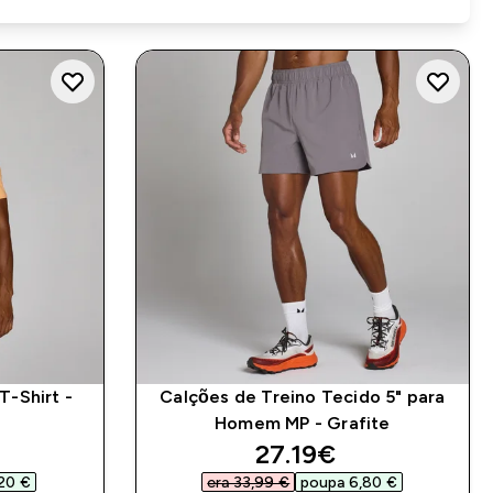
T-Shirt -
Calções de Treino Tecido 5" para
Homem MP - Grafite
d price
discounted price
27.19€‎
20 €‎
era 33,99 €‎
poupa 6,80 €‎