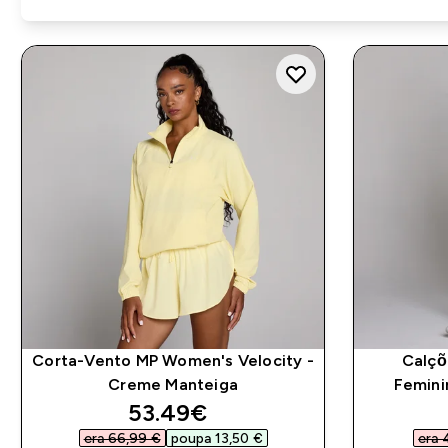
Corta-Vento MP Women's Velocity -
Calçõ
Creme Manteiga
Femini
discounted price
53.49€‎
era 66,99 €‎
poupa 13,50 €‎
era 