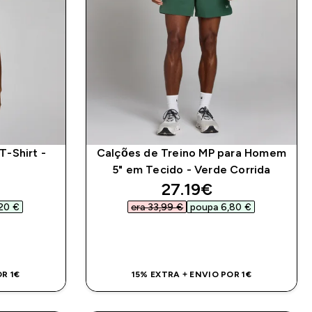
T-Shirt -
Calções de Treino MP para Homem
5" em Tecido - Verde Corrida
d price
discounted price
27.19€‎
20 €‎
era 33,99 €‎
poupa 6,80 €‎
DA
COMPRA RÁPIDA
R 1€
15% EXTRA + ENVIO POR 1€