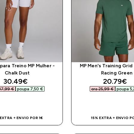
para Treino MP Mulher -
MP Men's Training Grid 
Chalk Dust
Racing Green
discounted price
discounte
30.49€‎
20.79€‎
37,99 €‎
poupa 7,50 €‎
era 25,99 €‎
poupa 5,
COMPRA RÁPIDA
COMPRA RÁPI
 EXTRA + ENVIO POR 1€
15% EXTRA + ENVIO PO