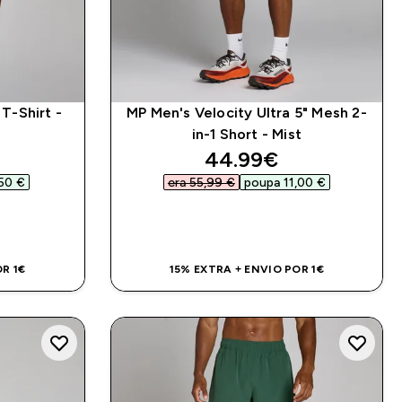
T-Shirt -
MP Men's Velocity Ultra 5" Mesh 2-
in-1 Short - Mist
d price
discounted price
44.99€‎
50 €‎
era 55,99 €‎
poupa 11,00 €‎
DA
COMPRA RÁPIDA
R 1€
15% EXTRA + ENVIO POR 1€