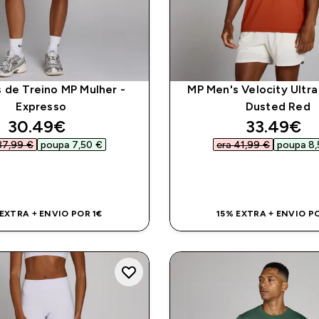
 de Treino MP Mulher -
MP Men's Velocity Ultra 
Expresso
Dusted Red
discounted price
discounte
30.49€‎
33.49€‎
37,99 €‎
poupa 7,50 €‎
era 41,99 €‎
poupa 8,
COMPRA RÁPIDA
COMPRA RÁPI
 EXTRA + ENVIO POR 1€
15% EXTRA + ENVIO PO