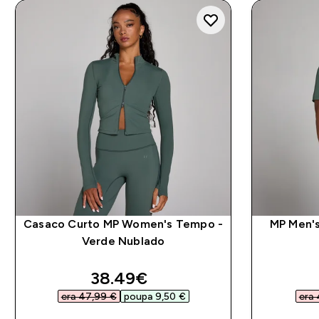
Casaco Curto MP Women's Tempo -
MP Men's
Verde Nublado
discounted price
38.49€‎
era 47,99 €‎
poupa 9,50 €‎
era 