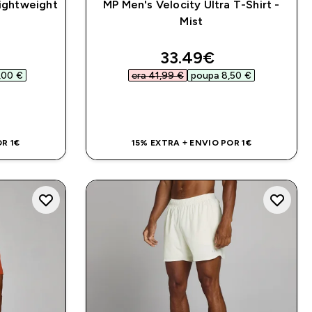
Lightweight
MP Men's Velocity Ultra T-Shirt -
Mist
d price
discounted price
33.49€‎
00 €‎
era 41,99 €‎
poupa 8,50 €‎
DA
COMPRA RÁPIDA
R 1€
15% EXTRA + ENVIO POR 1€