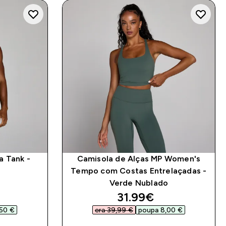
a Tank -
Camisola de Alças MP Women's
Tempo com Costas Entrelaçadas -
Verde Nublado
d price
discounted price
31.99€‎
50 €‎
era 39,99 €‎
poupa 8,00 €‎