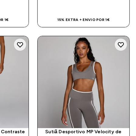
DA
COMPRA RÁPIDA
R 1€
15% EXTRA + ENVIO POR 1€
 Contraste
Sutiã Desportivo MP Velocity de