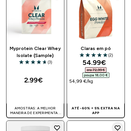
Myprotein Clear Whey
Claras em pó
(2)
Isolate (Sample)
5 out of 5 stars
discounted pri
54.99€‎
(3)
4.67 out of 5 stars
era 72,99 €‎
poupa 18,00 €‎
2.99€‎
54,99 €‎/kg
COMPRA RÁPIDA
COMPRA RÁPIDA
AMOSTRAS: A MELHOR
ATÉ -60% + 5% EXTRA NA
MANEIRA DE EXPERIMENTAR
APP
OS NOSSOS PRODUTOS