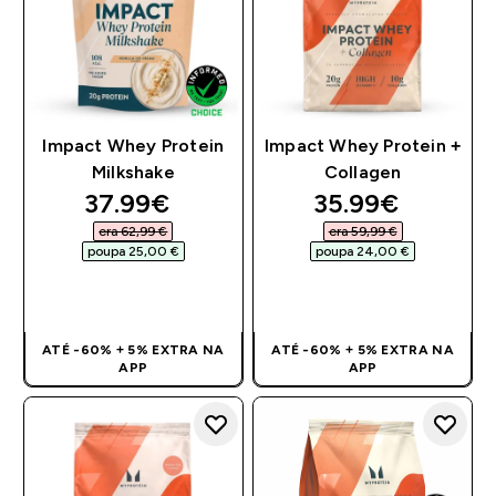
Impact Whey Protein
Impact Whey Protein +
Milkshake
Collagen
discounted price
discounted pri
37.99€‎
35.99€‎
era 62,99 €‎
era 59,99 €‎
poupa 25,00 €‎
poupa 24,00 €‎
COMPRA RÁPIDA
COMPRA RÁPIDA
ATÉ -60% + 5% EXTRA NA
ATÉ -60% + 5% EXTRA NA
APP
APP