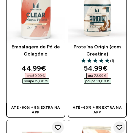
Embalagem de Pó de
Proteína Origin (com
Colagénio
Creatina)
(1)
5 out of 5 stars
discounted price
discounted pri
44.99€‎
54.99€‎
era 59,99 €‎
era 72,99 €‎
poupa 15,00 €‎
poupa 18,00 €‎
COMPRA RÁPIDA
COMPRA RÁPIDA
ATÉ -60% + 5% EXTRA NA
ATÉ -60% + 5% EXTRA NA
APP
APP