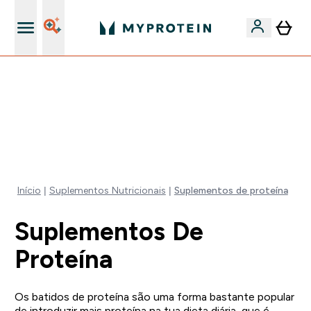
5% Extra na App
-50% EM CREATINA & SELECIONADOS + 5% EXTRA NA
APP | TERMINA EM:
0 0
:
0 3
:
3 9
:
0 5
DIA
HORAS
MINUTOS
SEGUNDOS
Início
Suplementos Nutricionais
Suplementos de proteína
Suplementos De
Proteína
Os batidos de proteína são uma forma bastante popular
de introduzir mais proteína na tua dieta diária, que é