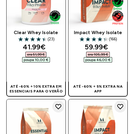
Clear Whey Isolate
Impact Whey Isolate
(23)
(166)
4.43 out of 5 stars
4.34 out of 5 stars
discounted price
discounted pri
41.99€‎
59.99€‎
era 51,99 €‎
era 105,99 €‎
poupa 10,00 €‎
poupa 46,00 €‎
COMPRA RÁPIDA
COMPRA RÁPIDA
ATÉ -60% + 10% EXTRA EM
ATÉ -60% + 5% EXTRA NA
ESSENCIAIS PARA O VERÃO
APP