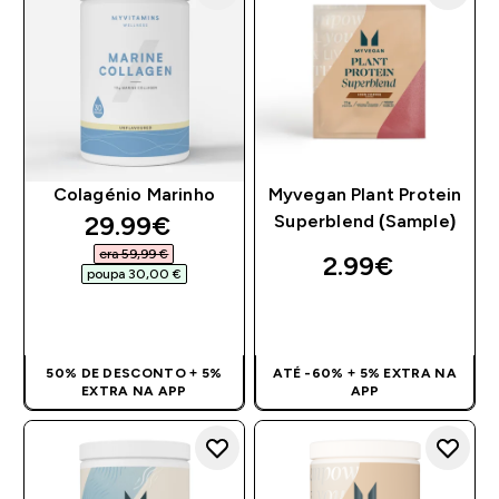
Colagénio Marinho
Myvegan Plant Protein
discounted price
29.99€‎
Superblend (Sample)
era 59,99 €‎
2.99€‎
poupa 30,00 €‎
COMPRA RÁPIDA
COMPRA RÁPIDA
50% DE DESCONTO + 5%
ATÉ -60% + 5% EXTRA NA
EXTRA NA APP
APP