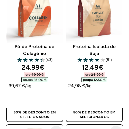
Pó de Proteína de
Proteína Isolada de
Colagénio
Soja
(43)
(81)
4.42 out of 5 stars
3.95 out of 5 stars
discounted price
discounted pri
24.99€‎
12.49€‎
era 49,99 €‎
era 24,99 €‎
poupa 25,00 €‎
poupa 12,50 €‎
39,67 €‎/kg
24,98 €‎/kg
COMPRA RÁPIDA
COMPRA RÁPIDA
50% DE DESCONTO EM
50% DE DESCONTO EM
SELECIONADOS
SELECIONADOS