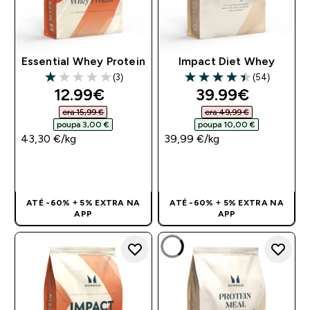
Essential Whey Protein
Impact Diet Whey
(3)
(54)
1 out of 5 stars
4.44 out of 5 stars
discounted price
discounted pri
12.99€‎
39.99€‎
era 15,99 €‎
era 49,99 €‎
poupa 3,00 €‎
poupa 10,00 €‎
43,30 €‎/kg
39,99 €‎/kg
COMPRA RÁPIDA
COMPRA RÁPIDA
ATÉ -60% + 5% EXTRA NA
ATÉ -60% + 5% EXTRA NA
APP
APP