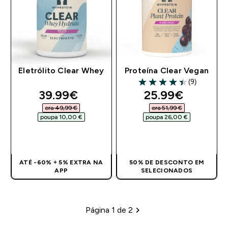
Eletrólito Clear Whey
Proteína Clear Vegan
(9)
4.44 out of 5 stars
discounted price
discounted pri
39.99€‎
25.99€‎
era 49,99 €‎
era 51,99 €‎
poupa 10,00 €‎
poupa 26,00 €‎
COMPRA RÁPIDA
COMPRA RÁPIDA
ATÉ -60% + 5% EXTRA NA
50% DE DESCONTO EM
APP
SELECIONADOS
Página 1 de 2
Paginação