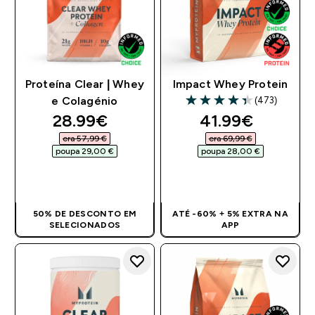
Proteína Clear | Whey
Impact Whey Protein
(473)
e Colagénio
4.38 out of 5 stars
discounted price
discounted pri
28.99€‎
41.99€‎
era 57,99 €‎
era 69,99 €‎
poupa 29,00 €‎
poupa 28,00 €‎
COMPRA RÁPIDA
COMPRA RÁPIDA
50% DE DESCONTO EM
ATÉ -60% + 5% EXTRA NA
SELECIONADOS
APP