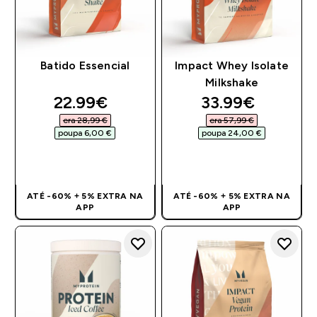
Batido Essencial
Impact Whey Isolate
Milkshake
discounted price
discounted pri
22.99€‎
33.99€‎
era 28,99 €‎
era 57,99 €‎
poupa 6,00 €‎
poupa 24,00 €‎
COMPRA RÁPIDA
COMPRA RÁPIDA
ATÉ -60% + 5% EXTRA NA
ATÉ -60% + 5% EXTRA NA
APP
APP