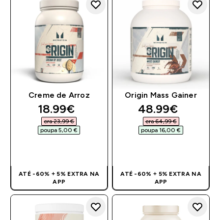
Creme de Arroz
Origin Mass Gainer
discounted price
discounted pri
18.99€‎
48.99€‎
era 23,99 €‎
era 64,99 €‎
poupa 5,00 €‎
poupa 16,00 €‎
COMPRA RÁPIDA
COMPRA RÁPIDA
ATÉ -60% + 5% EXTRA NA
ATÉ -60% + 5% EXTRA NA
APP
APP