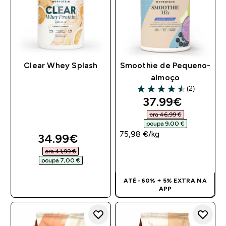
Clear Whey Splash
Smoothie de Pequeno-
almoço
(2)
4.5 out of 5 stars
discounted pri
37.99€‎
era 46,99 €‎
poupa 9,00 €‎
75,98 €‎/kg
discounted price
34.99€‎
era 41,99 €‎
COMPRA RÁPIDA
poupa 7,00 €‎
COMPRA RÁPIDA
ATÉ -60% + 5% EXTRA NA
APP