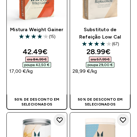
Mistura Weight Gainer
Substituto de
(15)
Refeição Low Cal
4.13 out of 5 stars
(67)
4.07 out of 5 stars
discounted price
discounted pri
42.49€‎
28.99€‎
era 84,99 €‎
era 57,99 €‎
poupa 42,50 €‎
poupa 29,00 €‎
17,00 €‎/kg
28,99 €‎/kg
COMPRA RÁPIDA
COMPRA RÁPIDA
50% DE DESCONTO EM
50% DE DESCONTO EM
SELECIONADOS
SELECIONADOS