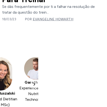
Se dás frequentemente por ti a falhar na resolução de
tratar da questão do trein...
18/03/23
POR
EVANGELINE HOWARTH
Gareth Gray
Experienced Sports
Muszalski
Nutrition
d Dietitian
Technologist
, MSc)