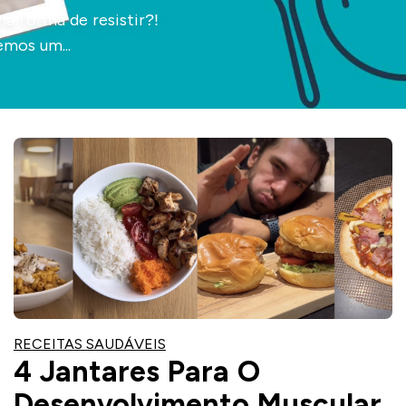
a forma de resistir?!
emos um...
RECEITAS SAUDÁVEIS
4 Jantares Para O
Desenvolvimento Muscular