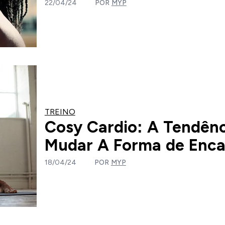
22/04/24
POR
MYP
TREINO
Cosy Cardio: A Tendênc
Mudar A Forma de Encar
18/04/24
POR
MYP