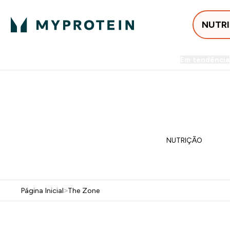
NUTR
Em tendência
Entrega Grátis ao gastares +5
FLASH ⚡ ATÉ -60% + 15% EXTRA NA GA
NUTRIÇÃO
Página Inicial
>
The Zone