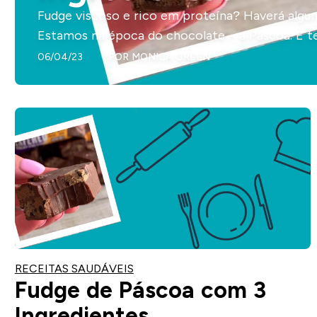
Fudge viscoso e rico em proteína? Haverá algum
Estamos na época do chocolate – a Páscoa. E t
06/04/23
POR
MONICA GREEN
RECEITAS SAUDÁVEIS
Fudge de Páscoa com 3
Ingredientes