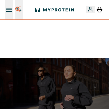
15€ por cada Amigo Referido
⚡ 15% EXTRA NAS NOVIDADES DE ROUPA + ENVIO POR
1€ | TERMINA EM:
0 0
:
0 5
:
4 4
:
5 5
DIA
HORAS
MINUTOS
SEGUNDOS