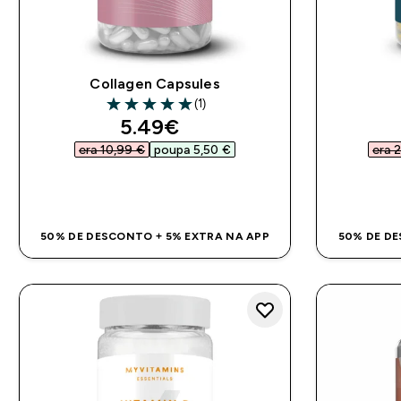
Collagen Capsules
(1)
5 out of 5 stars
discounted price
5.49€‎
era 10,99 €‎
poupa 5,50 €‎
era 
COMPRA RÁPIDA
50% DE DESCONTO + 5% EXTRA NA APP
50% DE DE