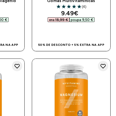
olagénio
Gomas Multivitamínicas
(4)
5 out of 5 stars
ed price
discounted price
9.49€‎
00 €‎
era 18,99 €‎
poupa 9,50 €‎
DA
COMPRA RÁPIDA
TRA NA APP
50% DE DESCONTO + 5% EXTRA NA APP