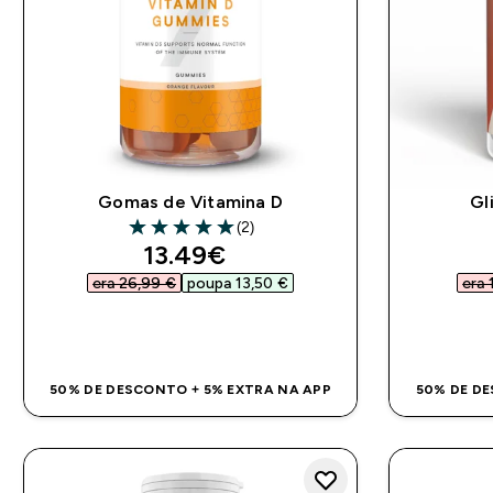
Gomas de Vitamina D
Gl
(2)
5 out of 5 stars
discounted price
13.49€‎
era 26,99 €‎
poupa 13,50 €‎
era 
COMPRA RÁPIDA
50% DE DESCONTO + 5% EXTRA NA APP
50% DE DE