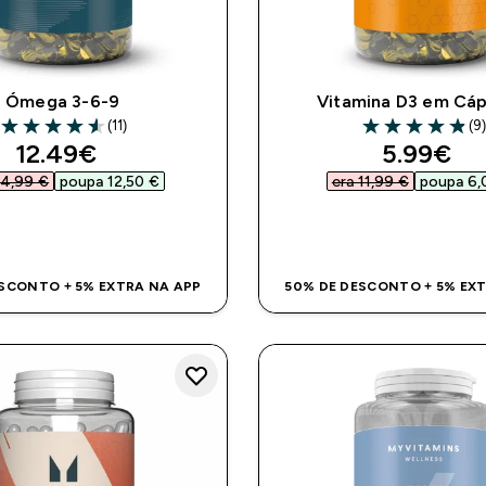
Ómega 3-6-9
Vitamina D3 em Cáp
(11)
(9
4.55 out of 5 stars
4.89 out of 5 st
discounted price
discount
12.49€‎
5.99€‎
24,99 €‎
poupa 12,50 €‎
era 11,99 €‎
poupa 6,0
COMPRA RÁPIDA
COMPRA RÁPI
SCONTO + 5% EXTRA NA APP
50% DE DESCONTO + 5% EX