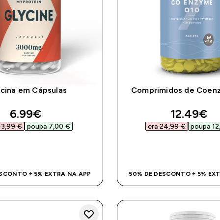
icina em Cápsulas
Comprimidos de Coen
discounted price
discount
6.99€‎
12.49€‎
13,99 €‎
poupa 7,00 €‎
era 24,99 €‎
poupa 12,
COMPRA RÁPIDA
COMPRA RÁPI
SCONTO + 5% EXTRA NA APP
50% DE DESCONTO + 5% EX