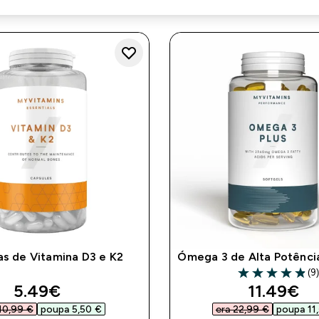
as de Vitamina D3 e K2
Ómega 3 de Alta Potênci
(9
4.89 out of 5 st
discounted price
discount
5.49€‎
11.49€‎
10,99 €‎
poupa 5,50 €‎
era 22,99 €‎
poupa 11,