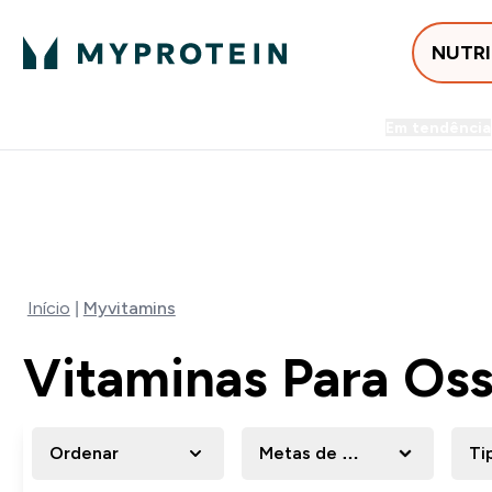
NUTR
Em tendência
Entrega Grátis ao gastares +5
-50% EM CREATINA & SELEC
Início
Myvitamins
Vitaminas Para Oss
Ordenar
Metas de vitaminas
Ti