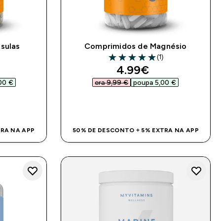
sulas
Comprimidos de Magnésio
)
(1)
ars
5 out of 5 stars
ed price
discounted price
4.99€‎
0 €‎
era 9,99 €‎
poupa 5,00 €‎
DA
COMPRA RÁPIDA
TRA NA APP
50% DE DESCONTO + 5% EXTRA NA APP