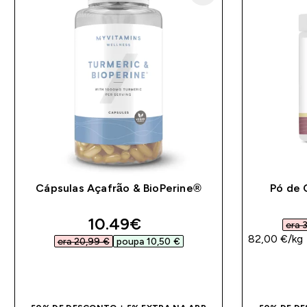
Cápsulas Açafrão & BioPerine®
Pó de 
discounted price
10.49€‎
era 3
82,00 €‎/kg
era 20,99 €‎
poupa 10,50 €‎
COMPRA RÁPIDA