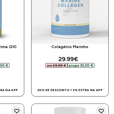
zima Q10
Colagénio Marinho
ed price
discounted price
29.99€‎
50 €‎
era 59,99 €‎
poupa 30,00 €‎
DA
COMPRA RÁPIDA
TRA NA APP
50% DE DESCONTO + 5% EXTRA NA APP