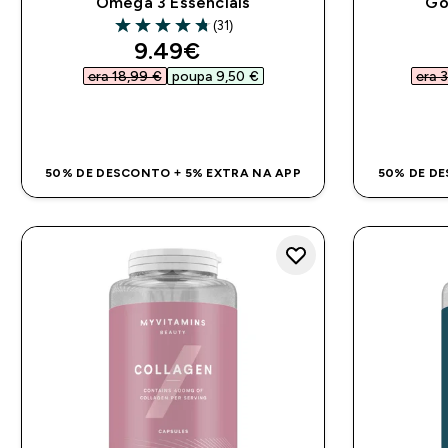
Omega 3 Essenciais
Go
(31)
4.77 out of 5 stars
discounted price
9.49€‎
era 18,99 €‎
poupa 9,50 €‎
era 3
COMPRA RÁPIDA
50% DE DESCONTO + 5% EXTRA NA APP
50% DE DE