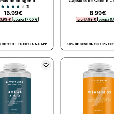
mas de colagénio
Cápsulas de Coco e C
(1)
4 out of 5 stars
discounted price
discount
16.99€‎
8.99€‎
3,99 €‎
poupa 17,00 €‎
era 17,99 €‎
poupa 9,
COMPRA RÁPIDA
COMPRA RÁPI
SCONTO + 5% EXTRA NA APP
50% DE DESCONTO + 5% EX