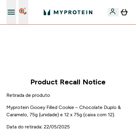
15€ por cada Amigo Referido
-50% EM CREATINA & SELECIONADOS + 5% EXTRA NA
APP | TERMINA EM:
0 0
:
1 7
:
1 1
:
0 4
DIA
HORAS
MINUTOS
SEGUNDOS
Product Recall Notice
Retirada de produto
Myprotein Gooey Filled Cookie – Chocolate Duplo &
Caramelo, 75g (unidade) e 12 x 75g (caixa com 12).
Data do retirada: 22/05/2025