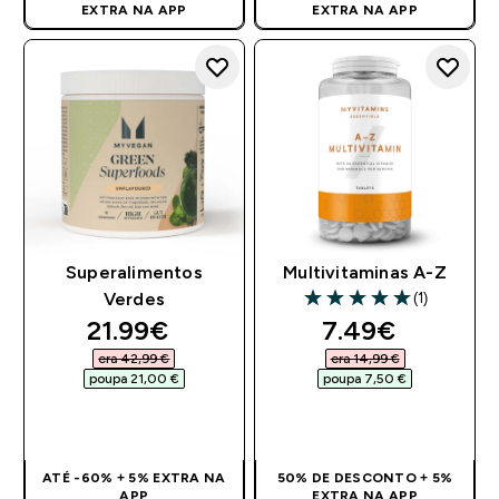
EXTRA NA APP
EXTRA NA APP
Superalimentos
Multivitaminas A-Z
(1)
Verdes
5 out of 5 stars
discounted price
discounted pr
21.99€‎
7.49€‎
era 42,99 €‎
era 14,99 €‎
poupa 21,00 €‎
poupa 7,50 €‎
COMPRA RÁPIDA
COMPRA RÁPIDA
ATÉ -60% + 5% EXTRA NA
50% DE DESCONTO + 5%
APP
EXTRA NA APP