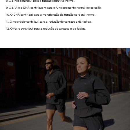
8. O zinco contribui para a função cognitiva normal.
9. O EPA e o DHA contribuem para o funcionamento normal do coração.
10. O DHA contribui para a manutenção da função cerebral normal.
11. O magnésio contribui para a redução do cansaço e da fadiga.
12. O ferro contribui para a redução do cansaço e da fadiga.