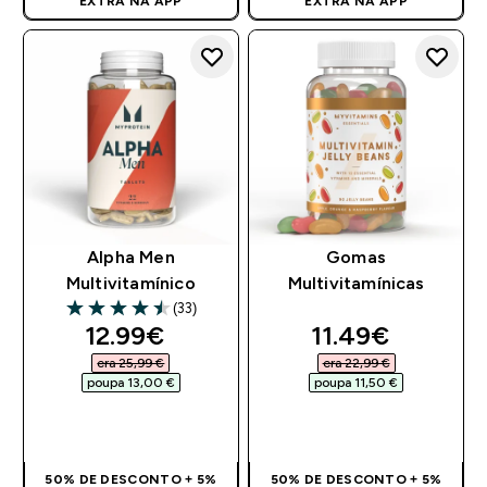
EXTRA NA APP
EXTRA NA APP
Alpha Men
Gomas
Multivitamínico
Multivitamínicas
(33)
4.52 out of 5 stars
discounted price
discounted pri
12.99€‎
11.49€‎
era 25,99 €‎
era 22,99 €‎
poupa 13,00 €‎
poupa 11,50 €‎
COMPRA RÁPIDA
COMPRA RÁPIDA
50% DE DESCONTO + 5%
50% DE DESCONTO + 5%