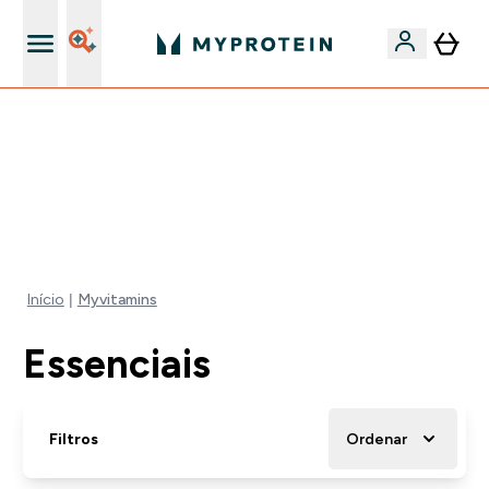
5% Extra na App
-50% EM CREATINA & SELECIONADOS + 5% EXTRA NA
APP | TERMINA EM:
0 0
:
1 8
:
2 6
:
5 5
DIA
HORAS
MINUTOS
SEGUNDOS
Início
Myvitamins
Essenciais
Filtros
Ordenar