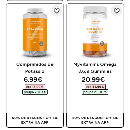
Comprimidos de
Myvitamins Omega
Potássio
3,6,9 Gummies
discounted price
discounted pri
6.99€‎
20.99€‎
era 13,99 €‎
era 41,99 €‎
poupa 7,00 €‎
poupa 21,00 €‎
COMPRA RÁPIDA
COMPRA RÁPIDA
50% DE DESCONTO + 5%
50% DE DESCONTO + 5%
EXTRA NA APP
EXTRA NA APP