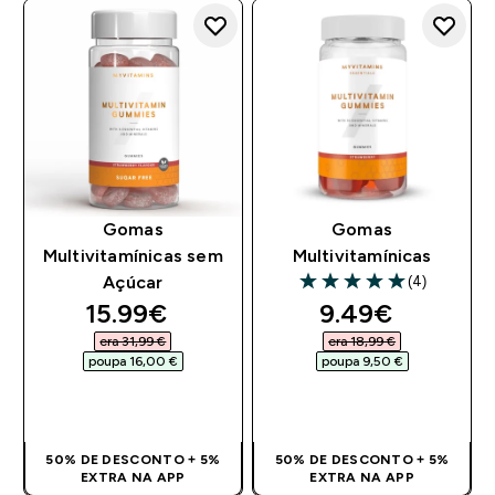
Gomas
Gomas
Multivitamínicas sem
Multivitamínicas
(4)
Açúcar
5 out of 5 stars
discounted price
discounted pr
15.99€‎
9.49€‎
era 31,99 €‎
era 18,99 €‎
poupa 16,00 €‎
poupa 9,50 €‎
COMPRA RÁPIDA
COMPRA RÁPIDA
50% DE DESCONTO + 5%
50% DE DESCONTO + 5%
EXTRA NA APP
EXTRA NA APP