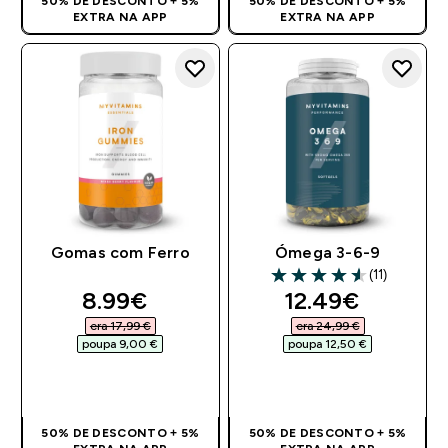
50% DE DESCONTO + 5%
50% DE DESCONTO + 5%
EXTRA NA APP
EXTRA NA APP
Gomas com Ferro
Ómega 3-6-9
(11)
4.55 out of 5 stars
discounted price
discounted pri
8.99€‎
12.49€‎
era 17,99 €‎
era 24,99 €‎
poupa 9,00 €‎
poupa 12,50 €‎
COMPRA RÁPIDA
COMPRA RÁPIDA
50% DE DESCONTO + 5%
50% DE DESCONTO + 5%