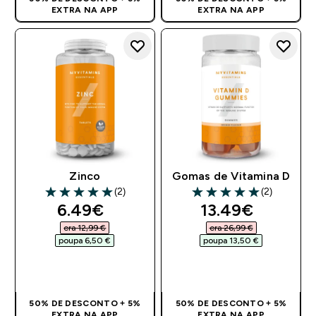
EXTRA NA APP
EXTRA NA APP
Zinco
Gomas de Vitamina D
(2)
(2)
5 out of 5 stars
5 out of 5 stars
discounted price
discounted pri
6.49€‎
13.49€‎
era 12,99 €‎
era 26,99 €‎
poupa 6,50 €‎
poupa 13,50 €‎
COMPRA RÁPIDA
COMPRA RÁPIDA
50% DE DESCONTO + 5%
50% DE DESCONTO + 5%
EXTRA NA APP
EXTRA NA APP