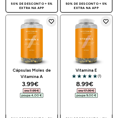
50% DE DESCONTO + 5%
50% DE DESCONTO + 5%
EXTRA NA APP
EXTRA NA APP
Cápsulas Moles de
Vitamina E
(1)
Vitamina A
5 out of 5 stars
discounted price
discounted pr
3.99€‎
8.99€‎
era 7,99 €‎
era 17,99 €‎
poupa 4,00 €‎
poupa 9,00 €‎
COMPRA RÁPIDA
COMPRA RÁPIDA