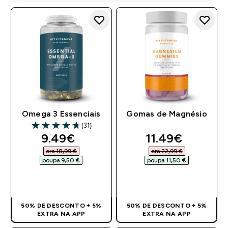
Omega 3 Essenciais
Gomas de Magnésio
(31)
4.77 out of 5 stars
discounted price
discounted pri
9.49€‎
11.49€‎
era 18,99 €‎
era 22,99 €‎
poupa 9,50 €‎
poupa 11,50 €‎
COMPRA RÁPIDA
COMPRA RÁPIDA
50% DE DESCONTO + 5%
50% DE DESCONTO + 5%
EXTRA NA APP
EXTRA NA APP