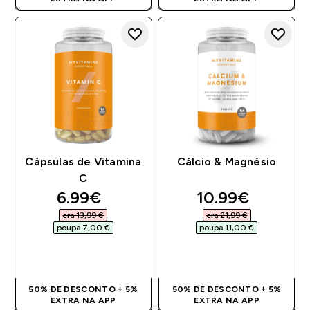
Cápsulas de Vitamina
Cálcio & Magnésio
C
discounted price
discounted pri
6.99€‎
10.99€‎
era 13,99 €‎
era 21,99 €‎
poupa 7,00 €‎
poupa 11,00 €‎
COMPRA RÁPIDA
COMPRA RÁPIDA
50% DE DESCONTO + 5%
50% DE DESCONTO + 5%
EXTRA NA APP
EXTRA NA APP