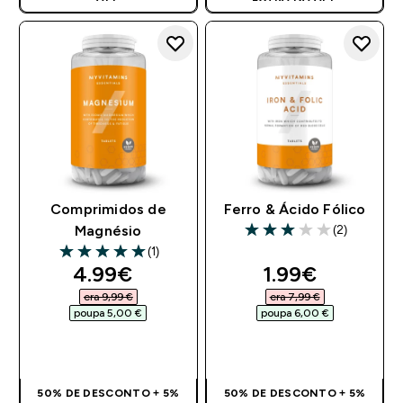
Comprimidos de
Ferro & Ácido Fólico
(2)
Magnésio
3 out of 5 stars
(1)
5 out of 5 stars
discounted price
discounted pr
4.99€‎
1.99€‎
era 9,99 €‎
era 7,99 €‎
poupa 5,00 €‎
poupa 6,00 €‎
COMPRA RÁPIDA
COMPRA RÁPIDA
50% DE DESCONTO + 5%
50% DE DESCONTO + 5%