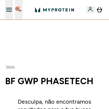
15€ por cada Amigo Referido
FLASH ⚡ ATÉ -60% + 15% EXTRA NA GAMA VEGAN |
POUPA 5% AO GASTARES 75€ | TERMINA EM:
0 0
:
2 1
:
4 4
:
1 1
DIA
HORAS
MINUTOS
SEGUNDOS
Início
BF GWP PHASETECH
Desculpa, não encontramos