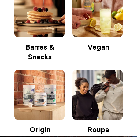
Barras &
Vegan
Snacks
Origin
Roupa