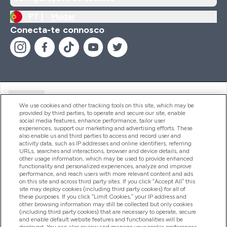
PT |
Mudar
Conecta-te connosco
Ajuda
We use cookies and other tracking tools on this site, which may be
provided by third parties, to operate and secure our site, enable
social media features, enhance performance, tailor user
experiences, support our marketing and advertising efforts. These
Produtos
also enable us and third parties to access and record user and
activity data, such as IP addresses and online identifiers, referring
URLs, searches and interactions, browser and device details, and
other usage information, which may be used to provide enhanced
Informação
functionality and personalized experiences, analyze and improve
performance, and reach users with more relevant content and ads
on this site and across third party sites. If you click “Accept All” this
site may deploy cookies (including third party cookies) for all of
these purposes. If you click “Limit Cookies,” your IP address and
Fidelidade E Recompensas
other browsing information may still be collected but only cookies
(including third party cookies) that are necessary to operate, secure
and enable default website features and functionalities will be