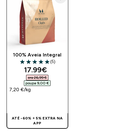
100% Aveia Integral
(5)
5 out of 5 stars
discounted price
17.99€‎
era 26,99 €‎
poupa 9,00 €‎
7,20 €‎/kg
COMPRA RÁPIDA
ATÉ -60% + 5% EXTRA NA
APP