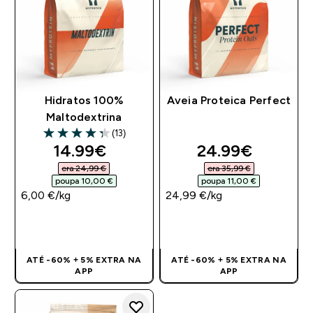
Hidratos 100%
Aveia Proteica Perfect
Maltodextrina
(13)
4.31 out of 5 stars
discounted price
discounted pri
14.99€‎
24.99€‎
era 24,99 €‎
era 35,99 €‎
poupa 10,00 €‎
poupa 11,00 €‎
6,00 €‎/kg
24,99 €‎/kg
COMPRA RÁPIDA
COMPRA RÁPIDA
ATÉ -60% + 5% EXTRA NA
ATÉ -60% + 5% EXTRA NA
APP
APP