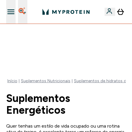
15€ por cada Amigo Referido
⚡ 15% EXTRA NAS NOVIDADES DE ROUPA + ENVIO POR
1€ | TERMINA EM:
0 0
:
2 2
:
3 2
:
2 0
DIA
HORAS
MINUTOS
SEGUNDOS
Início
Suplementos Nutricionais
Suplementos de hidratos de 
Suplementos
Energéticos
Quer tenhas um estilo de vida ocupado ou uma rotina
ativa de treino, é excelente teres um reforço de energia