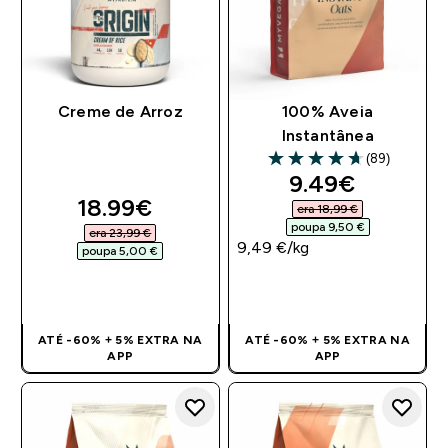
Creme de Arroz
100% Aveia
Instantânea
(89)
4.66 out of 5 stars
discounted pr
9.49€‎
discounted price
18.99€‎
era 18,99 €‎
poupa 9,50 €‎
era 23,99 €‎
9,49 €‎/kg
poupa 5,00 €‎
COMPRA RÁPIDA
COMPRA RÁPIDA
ATÉ -60% + 5% EXTRA NA
ATÉ -60% + 5% EXTRA NA
APP
APP