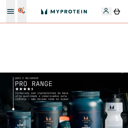
15€ por cada Amigo Referido
⚡ ATÉ -60% + 15% EXTRA EM PROTEÍNAS SÓ NA APP |
TERMINA EM:
0 0
:
0 3
:
3 0
:
0 4
DIA
HORAS
MINUTOS
SEGUNDOS