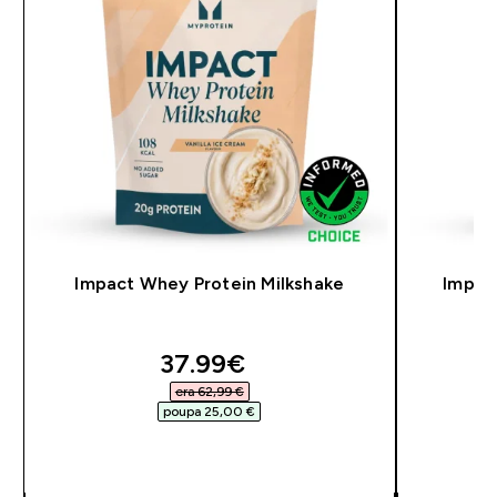
Impact Whey Protein Milkshake
Impac
discounted price
37.99€‎
era 62,99 €‎
poupa 25,00 €‎
COMPRA RÁPIDA