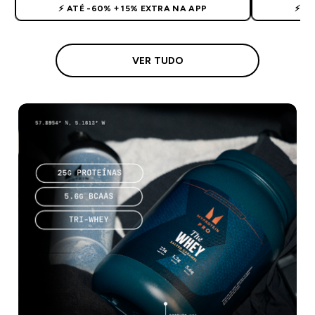
⚡ ATÉ -60% + 15% EXTRA NA APP
⚡ A
VER TUDO