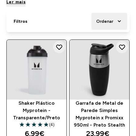
Ler mais
Filtros
Ordenar
Shaker Plástico
Garrafa de Metal de
Myprotein -
Parede Simples
Transparente/Preto
Myprotein x Promixx
(4)
950ml - Preto Stealth
5 out of 5 stars
6.99€‎
23.99€‎