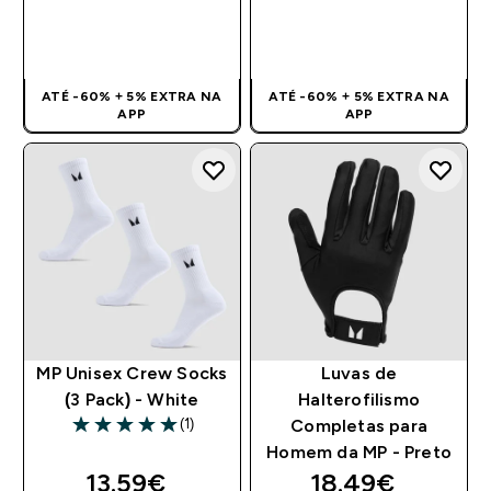
COMPRA RÁPIDA
COMPRA RÁPIDA
ATÉ -60% + 5% EXTRA NA
ATÉ -60% + 5% EXTRA NA
APP
APP
MP Unisex Crew Socks
Luvas de
(3 Pack) - White
Halterofilismo
(1)
Completas para
5 out of 5 stars
Homem da MP - Preto
discounted price
discounted pri
13.59€‎
18.49€‎