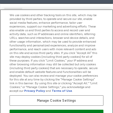
Ajuda
We use cookies and other tracking tools on this site, which may be
provided by third parties, to operate and secure our site, enable
social media features, enhance performance, tailor user
experiences, support our marketing and advertising efforts. These
Produtos
also enable us and third parties to access and record user and
activity data, such as IP addresses and online identifiers, referring
URLs, searches and interactions, browser and device details, and
other usage information, which may be used to provide enhanced
Informação
functionality and personalized experiences, analyze and improve
performance, and reach users with more relevant content and ads
on this site and across third party sites. If you click “Accept All” this
site may deploy cookies (including third party cookies) for all of
these purposes. If you click “Limit Cookies,” your IP address and
Fidelidade E Recompensas
other browsing information may still be collected but only cookies
(including third party cookies) that are necessary to operate, secure
and enable default website features and functionalities will be
deployed. You can also review and manage your cookie preferences
for this site at any time by clicking the “Manage Cookie Settings”
2026 The Hut.com Ltd
link in this banner. By using this site or clicking "Accept All," "Limit
Cookies," or "Manage Cookie Settings," you acknowledge and
accept our
Privacy Policy
and
Terms of Use
.
Manage Cookie Settings
Pay with