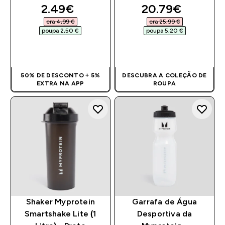
discounted price
discounted pri
2.49€‎
20.79€‎
era 4,99 €‎
era 25,99 €‎
poupa 2,50 €‎
poupa 5,20 €‎
COMPRA RÁPIDA
COMPRA RÁPIDA
50% DE DESCONTO + 5%
DESCUBRA A COLEÇÃO DE
EXTRA NA APP
ROUPA
Shaker Myprotein
Garrafa de Água
Smartshake Lite (1
Desportiva da