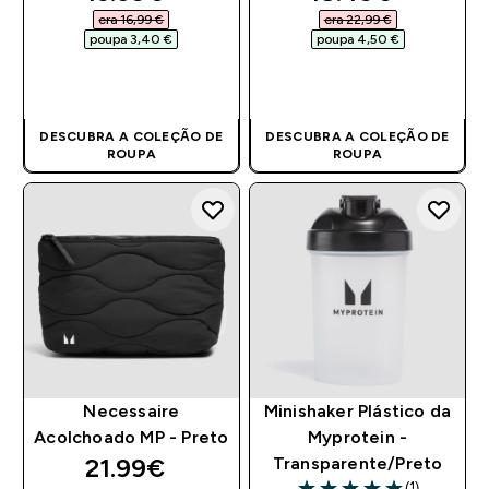
era 16,99 €‎
era 22,99 €‎
poupa 3,40 €‎
poupa 4,50 €‎
COMPRA RÁPIDA
COMPRA RÁPIDA
DESCUBRA A COLEÇÃO DE
DESCUBRA A COLEÇÃO DE
ROUPA
ROUPA
Necessaire
Minishaker Plástico da
Acolchoado MP - Preto
Myprotein -
21.99€‎
Transparente/Preto
(1)