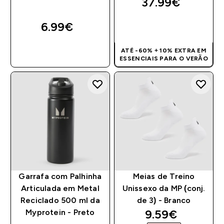
37.99€‎
6.99€‎
COMPRA RÁPIDA
COMPRA RÁPIDA
ATÉ -60% + 10% EXTRA EM
ESSENCIAIS PARA O VERÃO
Garrafa com Palhinha
Meias de Treino
Articulada em Metal
Unissexo da MP (conj.
Reciclado 500 ml da
de 3) - Branco
discounted pr
9.59€‎
Myprotein - Preto