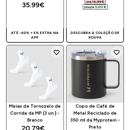
era 14,99 €‎
35.99€‎
poupa 3,00 €‎
COMPRA RÁPIDA
COMPRA RÁPIDA
ATÉ -60% + 5% EXTRA NA
DESCUBRA A COLEÇÃO DE
APP
ROUPA
Meias de Tornozelo de
Copo de Café de
Corrida da MP (3 un.) -
Metal Reciclado de
Branco
350 ml da Myprotein -
discounted price
20.79€‎
Preto