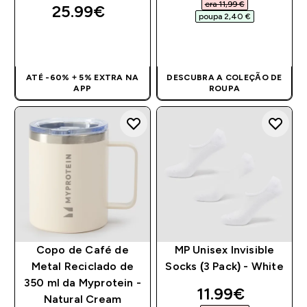
era 11,99 €‎
25.99€‎
poupa 2,40 €‎
COMPRA RÁPIDA
COMPRA RÁPIDA
ATÉ -60% + 5% EXTRA NA
DESCUBRA A COLEÇÃO DE
APP
ROUPA
Copo de Café de
MP Unisex Invisible
Metal Reciclado de
Socks (3 Pack) - White
350 ml da Myprotein -
discounted pri
11.99€‎
Natural Cream