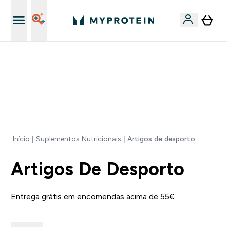
5% Extra na App
FLASH ⚡ ATÉ -60% + 15% EXTRA NA GAMA VEGAN |
POUPA 5% AO GASTARES 75€ | TERMINA EM:
0 0
:
1 7
:
4 7
:
0 0
DIA
HORAS
MINUTOS
SEGUNDOS
Início
Suplementos Nutricionais
Artigos de desporto
Artigos De Desporto
Entrega grátis em encomendas acima de 55€