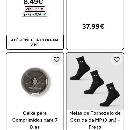
discounted price
8.49€‎
era 16,99 €‎
poupa 8,50 €‎
37.99€‎
COMPRA RÁPIDA
ATÉ -60% + 5% EXTRA NA
COMPRA RÁPIDA
APP
Caixa para
Meias de Tornozelo de
Comprimidos para 7
Corrida da MP (3 un.) -
Dias
Preto