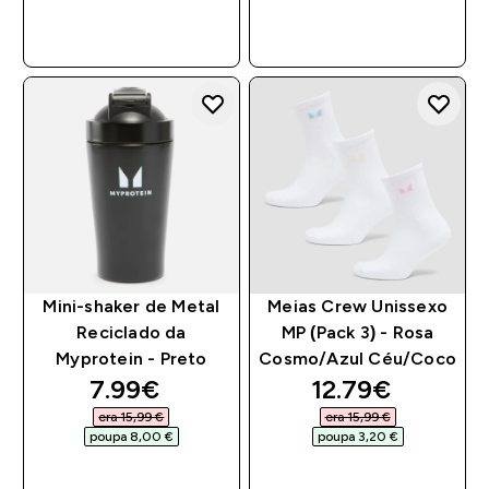
COMPRA RÁPIDA
COMPRA RÁPIDA
Mini-shaker de Metal
Meias Crew Unissexo
Reciclado da
MP (Pack 3) - Rosa
Myprotein - Preto
Cosmo/Azul Céu/Coco
discounted price
discounted pri
7.99€‎
12.79€‎
era 15,99 €‎
era 15,99 €‎
poupa 8,00 €‎
poupa 3,20 €‎
COMPRA RÁPIDA
COMPRA RÁPIDA