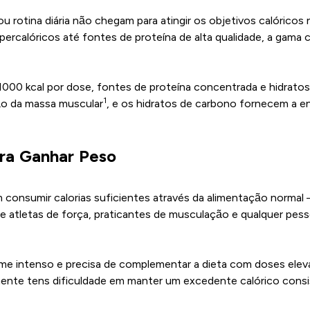
ou rotina diária não chegam para atingir os objetivos calórico
percalóricos até fontes de proteína de alta qualidade, a gam
000 kcal por dose, fontes de proteína concentrada e hidratos
1
ção da massa muscular
, e os hidratos de carbono fornecem a en
ra Ganhar Peso
consumir calorias suficientes através da alimentação normal 
e atletas de força, praticantes de musculação e qualquer pes
 intenso e precisa de complementar a dieta com doses eleva
smente tens dificuldade em manter um excedente calórico consi