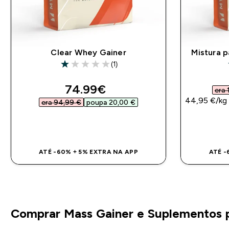
Clear Whey Gainer
Mistura 
(1)
1 out of 5 stars
discounted price
74.99€‎
era 
44,95 €‎/kg
era 94,99 €‎
poupa 20,00 €‎
COMPRA RÁPIDA
ATÉ -60% + 5% EXTRA NA APP
ATÉ -
Comprar Mass Gainer e Suplementos 