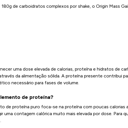
180g de carboidratos complexos por shake, o Origin Mass Gai
ecer uma dose elevada de calorias, proteína e hidratos de c
as através da alimentação sólida. A proteína presente contribu
tico necessário para fases de volume.
plemento de proteína?
mento de proteína puro foca-se na proteína com poucas caloria
ngir uma contagem calórica muito mais elevada por dose. Para
.