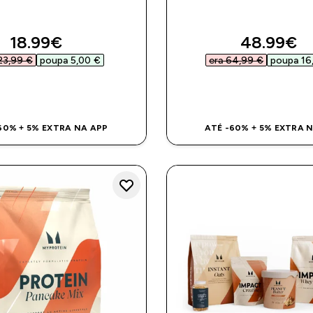
discounted price
discounte
18.99€‎
48.99€‎
23,99 €‎
poupa 5,00 €‎
era 64,99 €‎
poupa 16,
COMPRA RÁPIDA
COMPRA RÁPI
60% + 5% EXTRA NA APP
ATÉ -60% + 5% EXTRA 