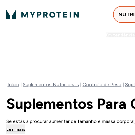
NUTR
Em tendência
Entrega Grátis ao gastares +5
⚡ 15% EXTRA NAS NOVIDADE
Início
Suplementos Nutricionais
Controlo de Peso
Supl
Suplementos Para 
Se estás a procurar aumentar de tamanho e massa corporal, 
Ler mais