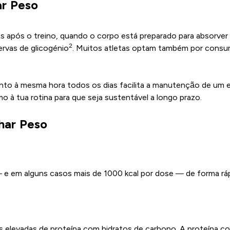
r Peso
s após o treino, quando o corpo está preparado para absorver 
2
ervas de glicogénio
. Muitos atletas optam também por consu
nto à mesma hora todos os dias facilita a manutenção de um ex
 tua rotina para que seja sustentável a longo prazo.
har Peso
e em alguns casos mais de 1000 kcal por dose — de forma rápid
 elevadas de proteína com hidratos de carbono. A proteína c