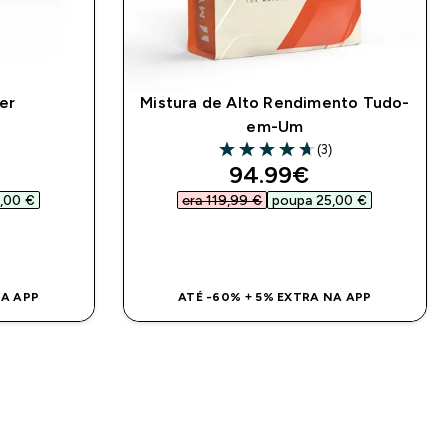
er
Mistura de Alto Rendimento Tudo-
em-Um
(3)
4.67 out of 5 stars
d price
discounted price
94.99€‎
,00 €‎
era 119,99 €‎
poupa 25,00 €‎
DA
COMPRA RÁPIDA
NA APP
ATÉ -60% + 5% EXTRA NA APP