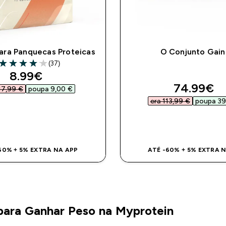
para Panquecas Proteicas
O Conjunto Gain
(37)
4.08 out of 5 stars
discounted price
8.99€‎
discounte
74.99€‎
17,99 €‎
poupa 9,00 €‎
era 113,99 €‎
poupa 39
COMPRA RÁPIDA
COMPRA RÁPI
60% + 5% EXTRA NA APP
ATÉ -60% + 5% EXTRA 
para Ganhar Peso na Myprotein