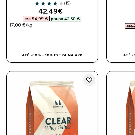
(15)
4.13 out of 5 stars
discounted price
42.49€‎
era 84,99 €‎
poupa 42,50 €‎
17,00 €‎/kg
era 
COMPRA RÁPIDA
ATÉ -60% + 10% EXTRA NA APP
ATÉ -