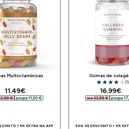
s Multivitamínicas
Gomas de colagé
(1)
4 out of 5 stars
discounted price
discount
11.49€‎
16.99€‎
22,99 €‎
poupa 11,50 €‎
era 33,99 €‎
poupa 17,
COMPRA RÁPIDA
COMPRA RÁPI
SCONTO + 5% EXTRA NA APP
50% DE DESCONTO + 5% EX