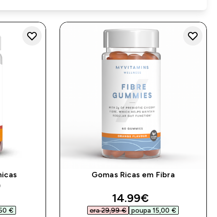
nicas
Gomas Ricas em Fibra
)
ed price
discounted price
14.99€‎
50 €‎
era 29,99 €‎
poupa 15,00 €‎