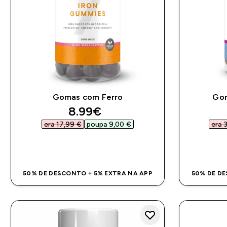
Gomas com Ferro
Go
discounted price
8.99€‎
era 17,99 €‎
poupa 9,00 €‎
era 3
COMPRA RÁPIDA
50% DE DESCONTO + 5% EXTRA NA APP
50% DE DE