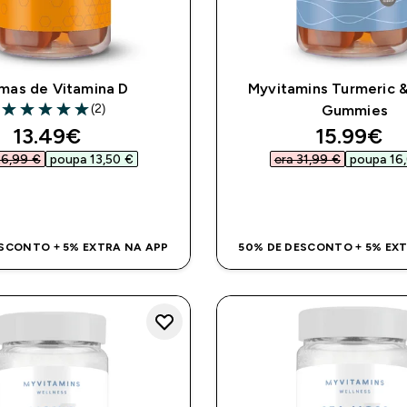
mas de Vitamina D
Myvitamins Turmeric 
(2)
Gummies
5 out of 5 stars
discounted price
discount
13.49€‎
15.99€‎
26,99 €‎
poupa 13,50 €‎
era 31,99 €‎
poupa 16,
COMPRA RÁPIDA
COMPRA RÁPI
SCONTO + 5% EXTRA NA APP
50% DE DESCONTO + 5% EX