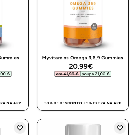
 Gummies
Myvitamins Omega 3,6,9 Gummies
ed price
discounted price
20.99€‎
00 €‎
era 41,99 €‎
poupa 21,00 €‎
DA
COMPRA RÁPIDA
TRA NA APP
50% DE DESCONTO + 5% EXTRA NA APP