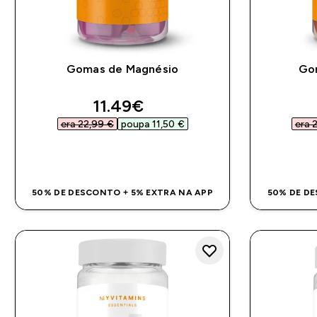
Gomas de Magnésio
Go
discounted price
11.49€‎
era 22,99 €‎
poupa 11,50 €‎
era 
COMPRA RÁPIDA
50% DE DESCONTO + 5% EXTRA NA APP
50% DE DE