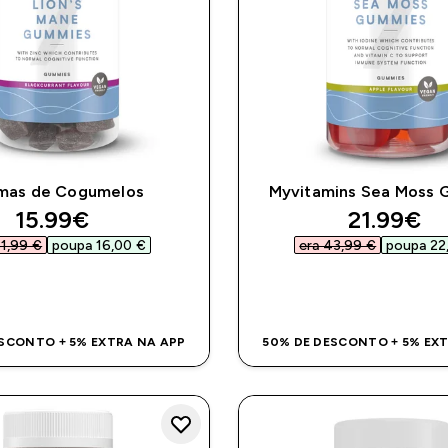
mas de Cogumelos
Myvitamins Sea Moss
discounted price
discount
15.99€‎
21.99€‎
1,99 €‎
poupa 16,00 €‎
era 43,99 €‎
poupa 22,
COMPRA RÁPIDA
COMPRA RÁPI
SCONTO + 5% EXTRA NA APP
50% DE DESCONTO + 5% EX