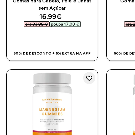
Gomas para Cabelo, Pele e Unhas
Gomas
sem Açúcar
discounted price
16.99€‎
era 33,99 €‎
poupa 17,00 €‎
era 2
COMPRA RÁPIDA
50% DE DESCONTO + 5% EXTRA NA APP
50% DE DE