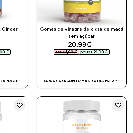
& Ginger
Gomas de vinagre de cidra de maçã
sem açúcar
ed price
discounted price
20.99€‎
00 €‎
era 41,99 €‎
poupa 21,00 €‎
DA
COMPRA RÁPIDA
TRA NA APP
50% DE DESCONTO + 5% EXTRA NA APP