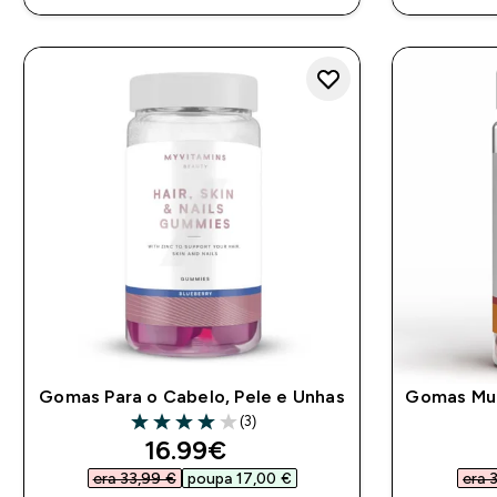
Gomas Para o Cabelo, Pele e Unhas
Gomas Mul
(3)
4 out of 5 stars
discounted price
16.99€‎
era 33,99 €‎
poupa 17,00 €‎
era 3