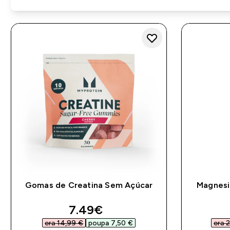
Gomas de Creatina Sem Açúcar
Magnesi
discounted price
7.49€‎
era 14,99 €‎
poupa 7,50 €‎
era 