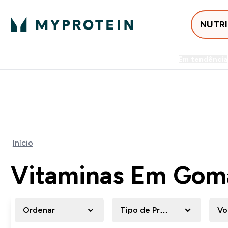
NUTR
Em tendência
Entrega Grátis ao gastares +5
50% DE DESCONTO EM VITA
Início
Vitaminas Em Gom
Ordenar
Tipo de Produto Nutricional
Vo