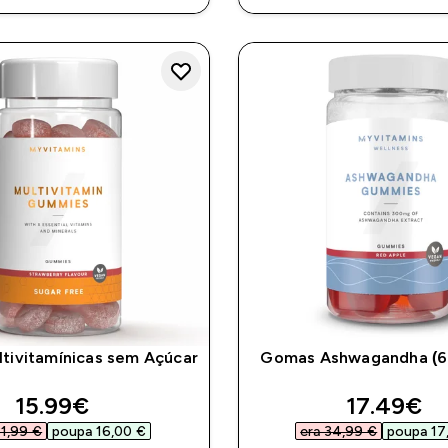
tivitamínicas sem Açúcar
Gomas Ashwagandha (6
discounted price
discount
15.99€‎
17.49€‎
1,99 €‎
poupa 16,00 €‎
era 34,99 €‎
poupa 17,