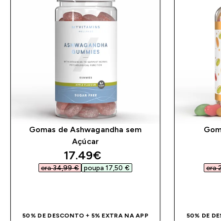
Gomas de Ashwagandha sem
Goma
Açúcar
discounted price
17.49€‎
era 34,99 €‎
poupa 17,50 €‎
era 
COMPRA RÁPIDA
50% DE DESCONTO + 5% EXTRA NA APP
50% DE DE