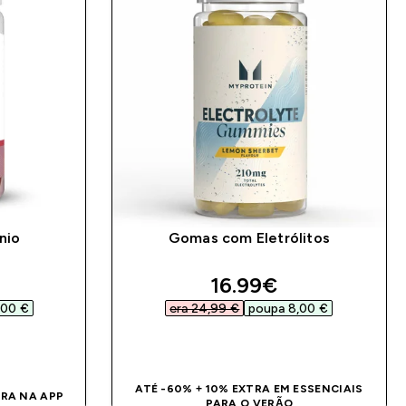
nio
Gomas com Eletrólitos
ed price
discounted price
16.99€‎
00 €‎
era 24,99 €‎
poupa 8,00 €‎
DA
COMPRA RÁPIDA
ATÉ -60% + 10% EXTRA EM ESSENCIAIS
TRA NA APP
PARA O VERÃO