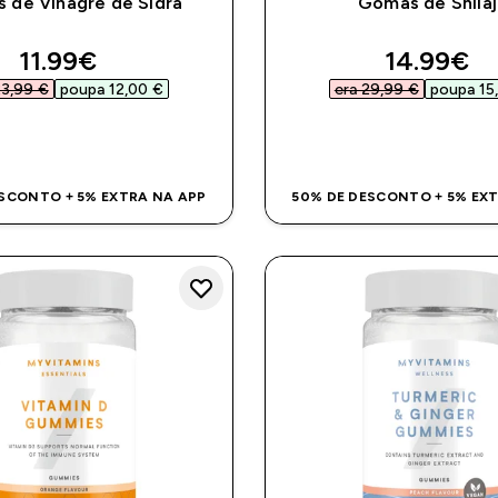
 de Vinagre de Sidra
Gomas de Shilaj
discounted price
discount
11.99€‎
14.99€‎
3,99 €‎
poupa 12,00 €‎
era 29,99 €‎
poupa 15,
COMPRA RÁPIDA
COMPRA RÁPI
SCONTO + 5% EXTRA NA APP
50% DE DESCONTO + 5% EX