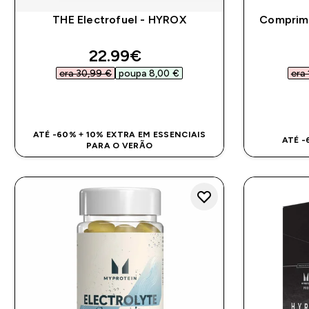
THE Electrofuel - HYROX
Comprimi
discounted price
22.99€‎
era 30,99 €‎
poupa 8,00 €‎
era 
COMPRA RÁPIDA
ATÉ -60% + 10% EXTRA EM ESSENCIAIS
ATÉ -
PARA O VERÃO