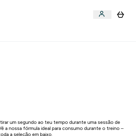
Acessórios
bmenu
Enter Snacks Proteícos submenu
⌄
entes? 15% Extra com a Newsletter
0 5
:
3 2
:
5 3
HORAS
MINUTOS
SEGUNDOS
ar tirar um segundo ao teu tempo durante uma sessão de
Vê a nossa fórmula ideal para consumo durante o treino –
toda a seleção em baixo.