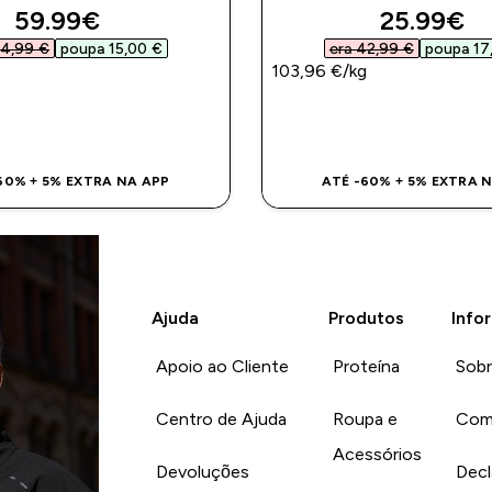
5 out of 5 stars
4.2 out of 5 sta
discounted price
discount
59.99€‎
25.99€‎
4,99 €‎
poupa 15,00 €‎
era 42,99 €‎
poupa 17,
103,96 €‎/kg
COMPRA RÁPIDA
COMPRA RÁPI
60% + 5% EXTRA NA APP
ATÉ -60% + 5% EXTRA 
Ajuda
Produtos
Info
Apoio ao Cliente
Proteína
Sob
Centro de Ajuda
Roupa e
Com
Acessórios
Devoluções
Decl