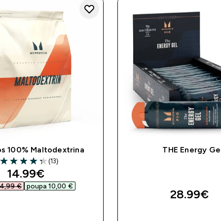
os 100% Maltodextrina
THE Energy Ge
(13)
4.31 out of 5 stars
discounted price
14.99€‎
4,99 €‎
poupa 10,00 €‎
28.99€‎
COMPRA RÁPIDA
COMPRA RÁPI