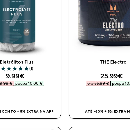
Eletrólitos Plus
THE Electro
(1)
5 out of 5 stars
discounted price
discount
9.99€‎
25.99€‎
9,99 €‎
poupa 10,00 €‎
era 35,99 €‎
poupa 10,
COMPRA RÁPIDA
COMPRA RÁPI
SCONTO + 5% EXTRA NA APP
ATÉ -60% + 5% EXTRA 