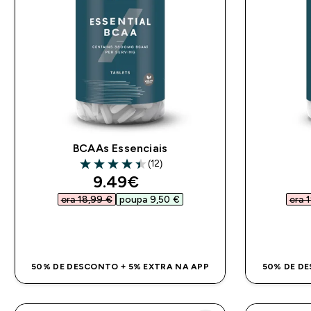
BCAAs Essenciais
(12)
4.42 out of 5 stars
discounted price
9.49€‎
era 18,99 €‎
poupa 9,50 €‎
era 1
COMPRA RÁPIDA
50% DE DESCONTO + 5% EXTRA NA APP
50% DE DE