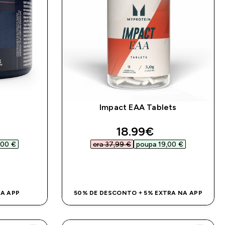
Impact EAA Tablets
ed price
discounted price
18.99€‎
00 €‎
era 37,99 €‎
poupa 19,00 €‎
DA
COMPRA RÁPIDA
NA APP
50% DE DESCONTO + 5% EXTRA NA APP