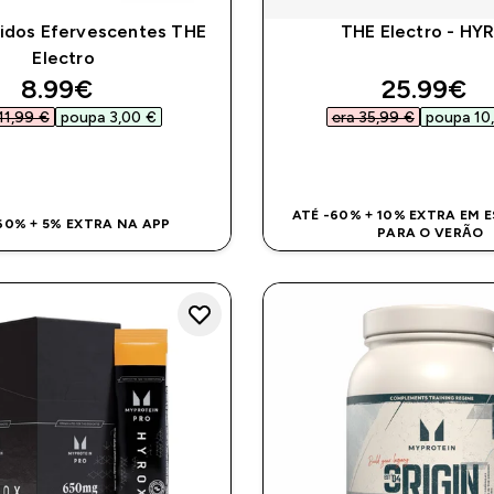
dos Efervescentes THE
THE Electro - HY
Electro
discounted price
discount
8.99€‎
25.99€‎
11,99 €‎
poupa 3,00 €‎
era 35,99 €‎
poupa 10,
COMPRA RÁPIDA
COMPRA RÁPI
ATÉ -60% + 10% EXTRA EM 
60% + 5% EXTRA NA APP
PARA O VERÃO