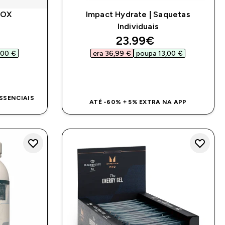
ROX
Impact Hydrate | Saquetas
Individuais
ed price
discounted price
23.99€‎
00 €‎
era 36,99 €‎
poupa 13,00 €‎
DA
COMPRA RÁPIDA
ESSENCIAIS
ATÉ -60% + 5% EXTRA NA APP