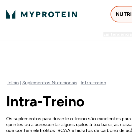
NUTR
Em tendência
Entrega Grátis ao gastares +5
-50% EM CREATINA & SELEC
Início
Suplementos Nutricionais
Intra-treino
Intra-Treino
Os suplementos para durante o treino são excelentes para 
sprintes ou a acrescentar alguns quilos à tua barra, as no
que contém eletrólitos, BCAA e hidratos de carbono de açã