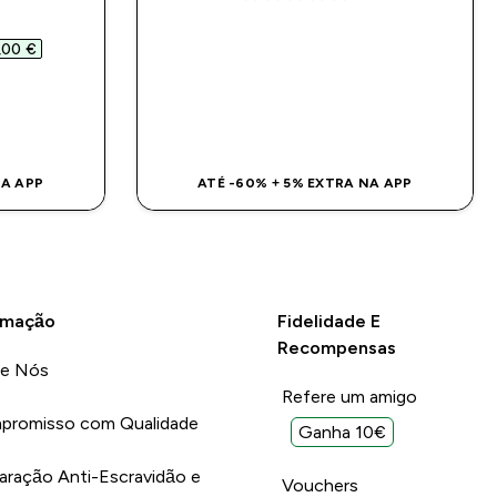
rs
5 out of 5 stars
ed price
00 €‎
DA
COMPRA RÁPIDA
NA APP
ATÉ -60% + 5% EXTRA NA APP
rmação
Fidelidade E
Recompensas
re Nós
Refere um amigo
promisso com Qualidade
Ganha 10€
aração Anti-Escravidão e
Vouchers