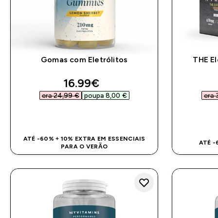
Gomas com Eletrólitos
THE El
discounted price
16.99€‎
era 24,99 €‎
poupa 8,00 €‎
era 
COMPRA RÁPIDA
ATÉ -60% + 10% EXTRA EM ESSENCIAIS
ATÉ -
PARA O VERÃO