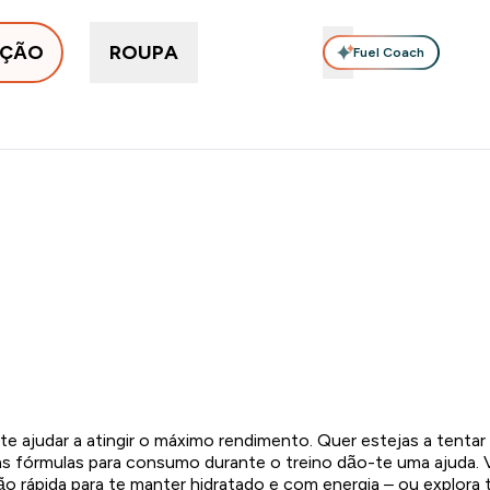
IÇÃO
ROUPA
Fuel Coach
Proteínas
Suplementos
Vitaminas
Snacks Proteícos
Enter Em tendência submenu
Enter Proteínas submenu
Enter Suplementos submenu
Enter Vitaminas su
⌄
⌄
⌄
⌄
5€
15€ por cada Amigo Referido
5% Extra na App
Novos cli
0 0
:
IONADOS + 5% EXTRA NA APP | TERMINA EM:
DIA
te ajudar a atingir o máximo rendimento. Quer estejas a tent
ssas fórmulas para consumo durante o treino dão-te uma ajuda. 
o rápida para te manter hidratado e com energia – ou explora 