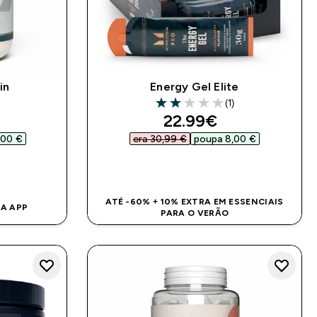
in
Energy Gel Elite
(1)
2 out of 5 stars
d price
discounted price
22.99€‎
00 €‎
era 30,99 €‎
poupa 8,00 €‎
DA
COMPRA RÁPIDA
ATÉ -60% + 10% EXTRA EM ESSENCIAIS
NA APP
PARA O VERÃO