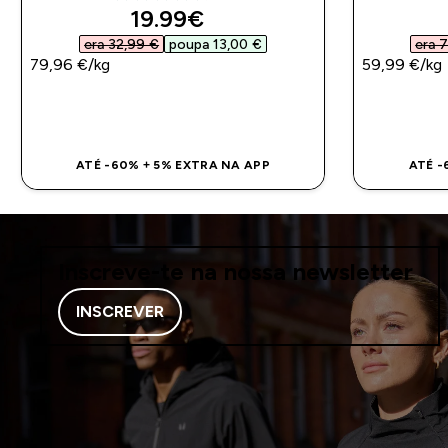
4.67 out of 5 stars
discounted price
19.99€‎
era 32,99 €‎
poupa 13,00 €‎
era 7
79,96 €‎/kg
59,99 €‎/kg
COMPRA RÁPIDA
ATÉ -60% + 5% EXTRA NA APP
ATÉ -
Inscreve-te na nossa newsletter
INSCREVER