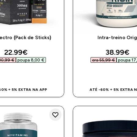
ectro (Pack de Sticks)
Intra-treino Orig
discounted price
discounte
22.99€‎
38.99€‎
30,99 €‎
poupa 8,00 €‎
era 55,99 €‎
poupa 17,
COMPRA RÁPIDA
COMPRA RÁPI
60% + 5% EXTRA NA APP
ATÉ -60% + 5% EXTRA 