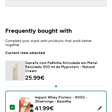
Frequently bought with
Complete your stack with products that work better
together
Current item selected
Garrafa com Palhinha Articulada em Metal
Reciclado 500 ml da Myprotein - Natural
Cream
25.99€‎
Impact Whey Protein - 900G -
30servings - Baunilha
discounted price
41.99€‎
Select this product - Impact Whey Protein - 900G - 3