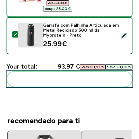
era 69,99 €‎
poupa 28,00 €‎
Garrafa com Palhinha Articulada em
Metal Reciclado 500 ml da
Select this product - Garrafa com Palhinha Articulada
Myprotein - Preto
25.99€‎
Your total:
93,97 €‎
Was 121,97 €‎
Save 28,00 €‎
Add these to your routine
recomendado para ti