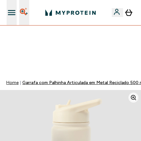
15€ por cada Amigo Referido
⚡ 15% EXTRA NAS NOVIDADES DE ROUPA + ENVIO POR
1€ | TERMINA EM:
0 0
:
0 6
:
5 0
:
0 1
DIA
HORAS
MINUTOS
SEGUNDOS
Home
Garrafa com Palhinha Articulada em Metal Reciclado 500 