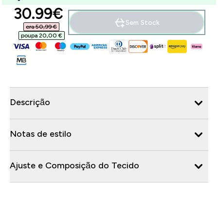
discounted price
30.99€‎
Sem Stock
era 50,99 €‎
poupa 20,00 €‎
Descrição
Notas de estilo
Ajuste e Composição do Tecido