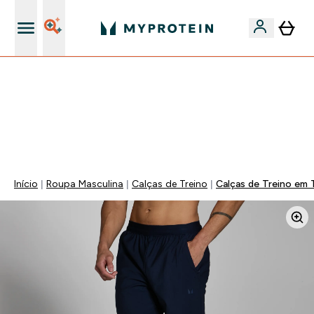
15€ por cada Amigo Referido
FLASH ⚡ ATÉ -60% + 15% EXTRA NA GAMA VEGAN |
POUPA 5% AO GASTARES 75€ | TERMINA EM:
0 0
:
2 2
:
2 5
:
1 1
DIA
HORAS
MINUTOS
SEGUNDOS
Início
Roupa Masculina
Calças de Treino
Calças de Treino em 