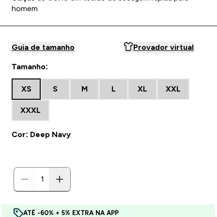
homem
Guia de tamanho
Provador virtual
Tamanho:
XS
S
M
L
XL
XXL
XXXL
Cor: Deep Navy
ATÉ -60% + 5% EXTRA NA APP