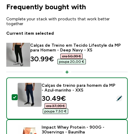
Frequently bought with
Complete your stack with products that work better
together
Current item selected
Calças de Treino em Tecido Lifestyle da MP
para Homem - Deep Navy - XS
era 50,99 €‎
discounted price
30.99€‎
poupa 20,00 €‎
Calças de treino para homem da MP
- Azul-marinho - XXS
discounted price
30.49€‎
Select this product - Calças de treino para homem da
era 37,99 €‎
poupa 7,50 €‎
Impact Whey Protein - 900G -
30servings - Baunilha