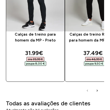
Calças de treino para
Calças de treino Res
homem da MP - Preto
para homem da MP - 
discounted price
discounte
31.99€‎
37.49€‎
era 39,99 €‎
era 46,99 €‎
poupa 8,00 €‎
poupa 9,50 €‎
COMPRA RÁPIDA
COMPRA RÁPID
Todas as avaliações de clientes