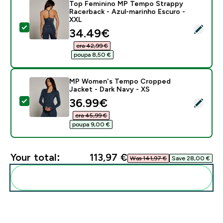
Top Feminino MP Tempo Strappy
Racerback - Azul-marinho Escuro -
XXL
Select this product - Top Feminino MP Tempo Strappy
discounted price
34.49€‎
era 42,99 €‎
poupa 8,50 €‎
MP Women's Tempo Cropped
Jacket - Dark Navy - XS
discounted price
36.99€‎
Select this product - MP Women's Tempo Cropped Jac
era 45,99 €‎
poupa 9,00 €‎
Your total:
113,97 €‎
Was 141,97 €‎
Save 28,00 €‎
Add these to your routine