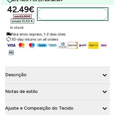
ATÉ -60% + 5% EXTRA NA APP
discounted price
42.49€‎
Adicionar ao carrinho
era 52,99 €‎
poupa 10,50 €‎
In stock
Para envio express, 1-2 dias úteis
30-day returns on all orders
Descrição
Notas de estilo
Ajuste e Composição do Tecido