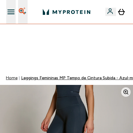
15€ por cada Amigo Referido
⚡ 15% EXTRA NAS NOVIDADES DE ROUPA + ENVIO POR
1€ | TERMINA EM:
0 0
:
1 7
:
0 7
:
1 2
DIA
HORAS
MINUTOS
SEGUNDOS
Home
Leggings Femininas MP Tempo de Cintura Subida - Azul-m