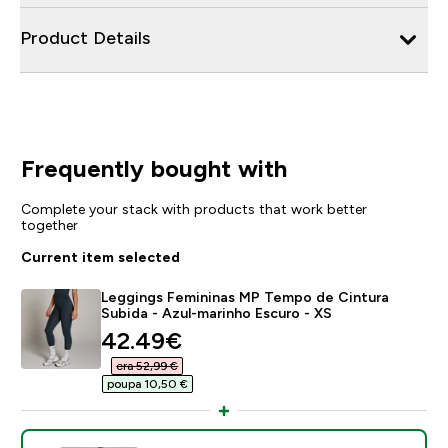
Product Details
Frequently bought with
Complete your stack with products that work better
together
Current item selected
Leggings Femininas MP Tempo de Cintura
Subida - Azul-marinho Escuro - XS
discounted price
42.49€‎
era 52,99 €‎
poupa 10,50 €‎