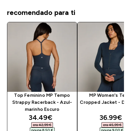
recomendado para ti
Top Feminino MP Tempo
MP Women's Tem
Strappy Racerback - Azul-
Cropped Jacket - Dar
marinho Escuro
discounted price
discounte
34.49€‎
36.99€‎
era 42,99 €‎
era 45,99 €‎
poupa 8,50 €‎
poupa 9,00 €‎