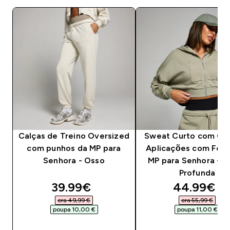
Calças de Treino Oversized
Sweat Curto com Ca
com punhos da MP para
Aplicações com Fec
Senhora - Osso
MP para Senhora - Sá
Profunda
discounted price
discounte
39.99€‎
44.99€‎
era 49,99 €‎
era 55,99 €‎
poupa 10,00 €‎
poupa 11,00 €‎