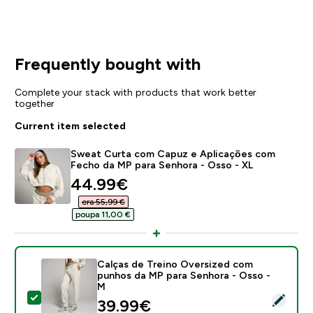
Frequently bought with
Complete your stack with products that work better
together
Current item selected
Sweat Curta com Capuz e Aplicações com
Fecho da MP para Senhora - Osso - XL
discounted price
44.99€‎
era 55,99 €‎
poupa 11,00 €‎
Calças de Treino Oversized com
punhos da MP para Senhora - Osso -
M
Select this product - Calças de Treino Oversized co
discounted price
39.99€‎