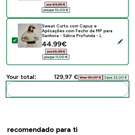
era 49,99 €‎
poupa 10,00 €‎
Sweat Curto com Capuz e
Aplicações com Fecho da MP para
Senhora - Sálvia Profunda - L
Select this product - Sweat Curto com Capuz e Aplic
discounted price
44.99€‎
era 55,99 €‎
poupa 11,00 €‎
Your total:
129,97 €‎
Was 161,97 €‎
Save 32,00 €‎
Add these to your routine
recomendado para ti