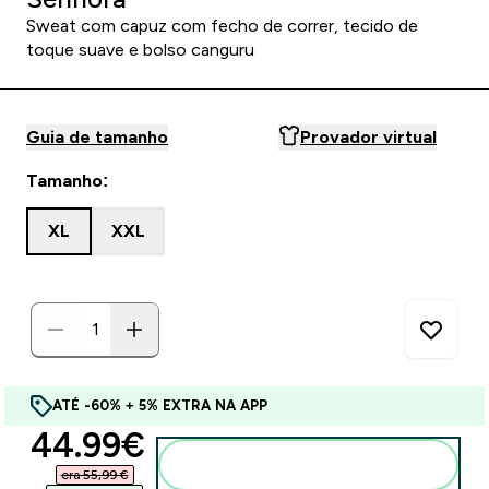
Sweat com capuz com fecho de correr, tecido de
toque suave e bolso canguru
Guia de tamanho
Provador virtual
Tamanho:
XL
XXL
ATÉ -60% + 5% EXTRA NA APP
discounted price
44.99€‎
Adicionar ao carrinho
era 55,99 €‎