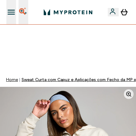
15€ por cada Amigo Referido
FLASH ⚡ ATÉ -60% + 15% EXTRA NA GAMA VEGAN |
POUPA 5% AO GASTARES 75€ | TERMINA EM:
0 0
:
1 0
:
0 7
:
5 0
DIA
HORAS
MINUTOS
SEGUNDOS
Home
Sweat Curta com Capuz e Aplicações com Fecho da MP p