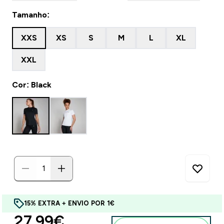
Tamanho:
XXS
XS
S
M
L
XL
XXL
Cor: Black
15% EXTRA + ENVIO POR 1€
discounted price
27.99€‎