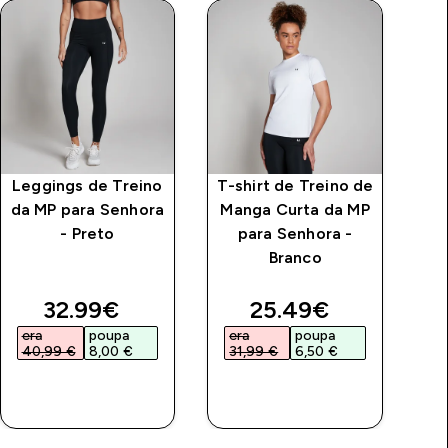
Leggings de Treino
T-shirt de Treino de
T
da MP para Senhora
Manga Curta da MP
C
- Preto
para Senhora -
Branco
S
price
discounted price
discounted price
32.99€‎
25.49€‎
era
poupa
era
poupa
e
40,99 €‎
8,00 €‎
31,99 €‎
6,50 €‎
3
COMPRA
COMPRA
RÁPIDA
RÁPIDA