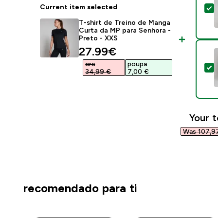
Current item selected
S
T-shirt de Treino de Manga
Curta da MP para Senhora -
Preto - XXS
discounted price
27.99€‎
era
poupa
S
34,99 €‎
7,00 €‎
Your t
Was 107,97
recomendado para ti