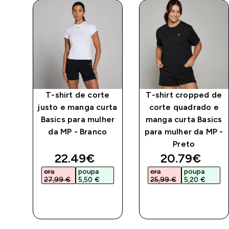
 de
T-shirt de corte
T-shirt cropped de
 e
justo e manga curta
corte quadrado e
ics
Basics para mulher
manga curta Basics
P -
da MP - Branco
para mulher da MP -
Preto
ed price
discounted price
discounted 
22.49€‎
20.79€‎
era
poupa
era
poupa
27,99 €‎
5,50 €‎
25,99 €‎
5,20 €‎
COMPRA
COMPRA
RÁPIDA
RÁPIDA