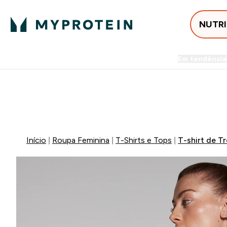
NUTR
Em tendência
Entrega Grátis ao gastares +5
⚡ ATÉ -60% + 15% EXTRA
Início
Roupa Feminina
T-Shirts e Tops
T-shirt de T