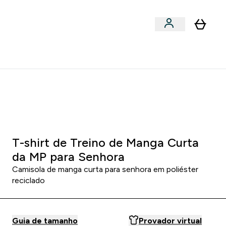
Acessórios
bmenu
Enter Snacks Proteícos submenu
⌄
entes? 15% Extra com a Newsletter
 4
:
0 3
:
0 4
RAS
MINUTOS
SEGUNDOS
T-shirt de Treino de Manga Curta
da MP para Senhora
Camisola de manga curta para senhora em poliéster
reciclado
Guia de tamanho
Provador virtual