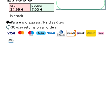
Adicionar ao
carrinho
era
poupa
34,99 €‎
7,00 €‎
In stock
Para envio express, 1-2 dias úteis
30-day returns on all orders