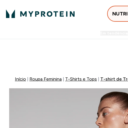
NUTR
Em tendência
Entrega Grátis ao gastares +5
-50% EM CREATINA & SELEC
Início
Roupa Feminina
T-Shirts e Tops
T-shirt de T