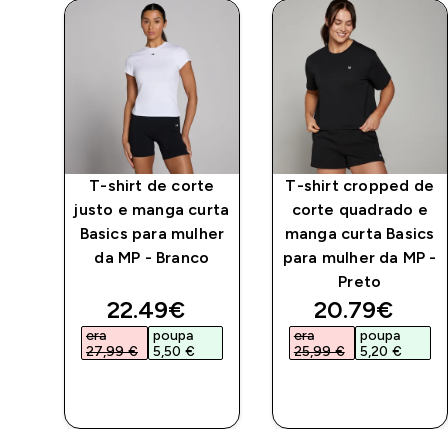
 de
T-shirt de corte
T-shirt cropped de
 e
justo e manga curta
corte quadrado e
ics
Basics para mulher
manga curta Basics
P -
da MP - Branco
para mulher da MP -
Preto
ed price
discounted price
discounted 
22.49€‎
20.79€‎
era
poupa
era
poupa
27,99 €‎
5,50 €‎
25,99 €‎
5,20 €‎
COMPRA
COMPRA
RÁPIDA
RÁPIDA