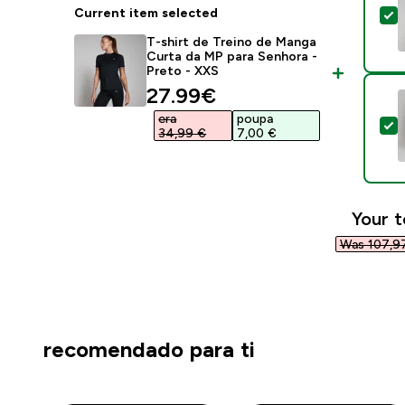
Current item selected
S
T-shirt de Treino de Manga
Curta da MP para Senhora -
Preto - XXS
discounted price
27.99€‎
era
poupa
S
34,99 €‎
7,00 €‎
Your t
Was 107,97
recomendado para ti