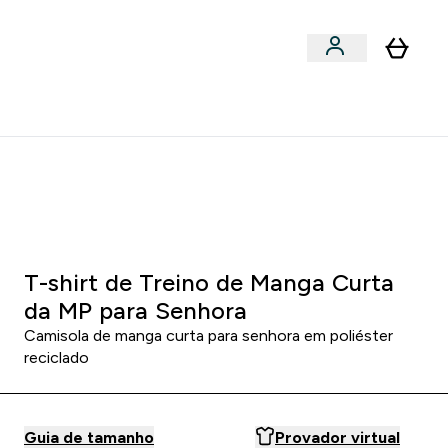
Acessórios
bmenu
Enter Snacks Proteícos submenu
⌄
entes? 15% Extra com a Newsletter
1 2
:
2 0
:
5 8
HORAS
MINUTOS
SEGUNDOS
T-shirt de Treino de Manga Curta
da MP para Senhora
Camisola de manga curta para senhora em poliéster
reciclado
Guia de tamanho
Provador virtual