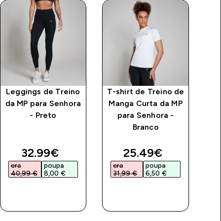
Leggings de Treino
T-shirt de Treino de
T
da MP para Senhora
Manga Curta da MP
C
- Preto
para Senhora -
Branco
S
price
discounted price
discounted price
32.99€‎
25.49€‎
era
poupa
era
poupa
e
40,99 €‎
8,00 €‎
31,99 €‎
6,50 €‎
3
COMPRA
COMPRA
RÁPIDA
RÁPIDA