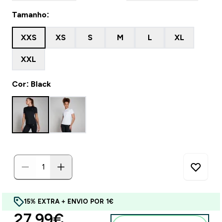
Tamanho:
XXS
XS
S
M
L
XL
XXL
Cor: Black
15% EXTRA + ENVIO POR 1€
discounted price
27.99€‎