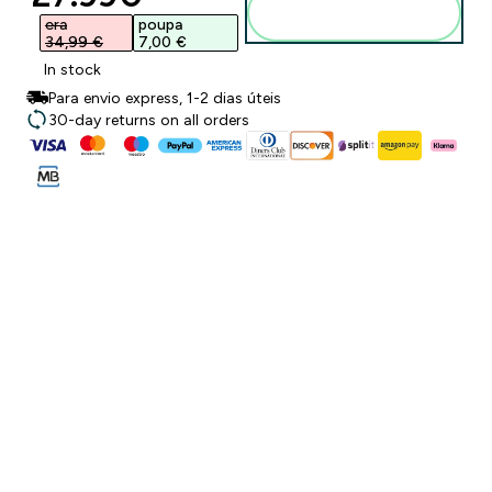
Adicionar ao
carrinho
era
poupa
34,99 €‎
7,00 €‎
In stock
Para envio express, 1-2 dias úteis
30-day returns on all orders