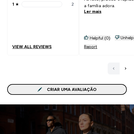
1
★
2
a família adora.
1 stars rating 2 reviews
Ler mais
Unhelp
Helpful (0)
VIEW ALL REVIEWS
Report
CRIAR UMA AVALIAÇÃO