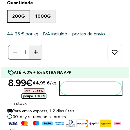
Quantidade:
200G
1000G
44,95 €‎ por kg - IVA incluído + portes de envio
ATÉ -60% + 5% EXTRA NA APP
discounted price
8.99€‎
44,95 €‎/kg
Adicionar ao carrinho
era 17,99 €‎
poupa 9,00 €‎
In stock
Para envio express, 1-2 dias úteis
30-day returns on all orders