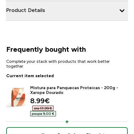
Product Details
Frequently bought with
Complete your stack with products that work better
together
Current item selected
Mistura para Panquecas Proteicas - 200g -
Xarope Dourado
discounted price
8.99€‎
era 17,99 €‎
poupa 9,00 €‎