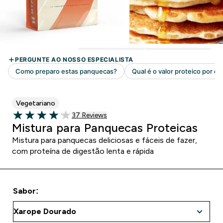
Vegetariano
37 customer reviews
37 Reviews
4.08 out of 5 stars
Mistura para Panquecas Proteicas
Mistura para panquecas deliciosas e fáceis de fazer,
com proteína de digestão lenta e rápida
Sabor: