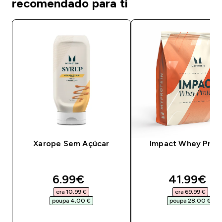
recomendado para ti
Xarope Sem Açúcar
Impact Whey Prot
discounted price
discounte
6.99€‎
41.99€‎
era 10,99 €‎
era 69,99 €‎
poupa 4,00 €‎
poupa 28,00 €‎
COMPRA RÁPIDA
COMPRA RÁPID