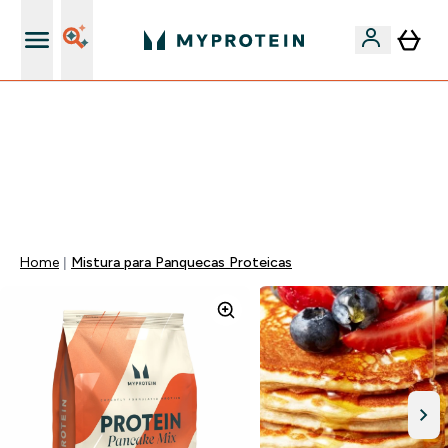
15€ por cada Amigo Referido
FLASH ⚡ ATÉ -60% + 15% EXTRA NA GAMA VEGAN |
POUPA 5% AO GASTARES 75€ | TERMINA EM:
0 0
:
1 4
:
5 0
:
0 0
DIA
HORAS
MINUTOS
SEGUNDOS
Home
Mistura para Panquecas Proteicas