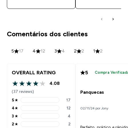
Comentários dos clientes
5
17
4
12
3
4
2
2
1
2
OVERALL RATING
5
Compra Verificad
4.08
4.08 out of 5 stars
(37 reviews)
Panquecas
5
★
17
5 stars rating 17 reviews
4
★
12
02/11/24 por Jony
4 stars rating 12 reviews
3
★
4
3 stars rating 4 reviews
2
★
2
2 stars rating 2 reviews
Perfeito, prático e rápid