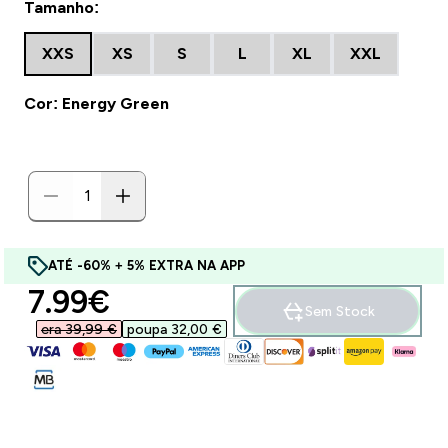
Tamanho:
XXS
XS
S
L
XL
XXL
Cor: Energy Green
ATÉ -60% + 5% EXTRA NA APP
discounted price
7.99€‎
Sem Stock
era 39,99 €‎
poupa 32,00 €‎