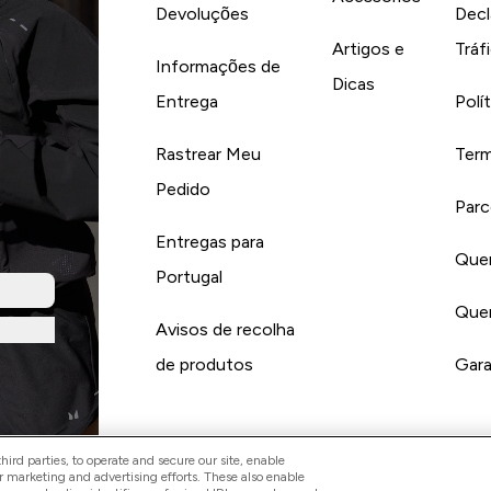
Devoluções
Decl
Artigos e
Tráf
Informações de
Dicas
Entrega
Polí
Rastrear Meu
Term
Pedido
Parc
Entregas para
Quer
Portugal
Quer
Avisos de recolha
de produtos
Gara
ird parties, to operate and secure our site, enable
r marketing and advertising efforts. These also enable