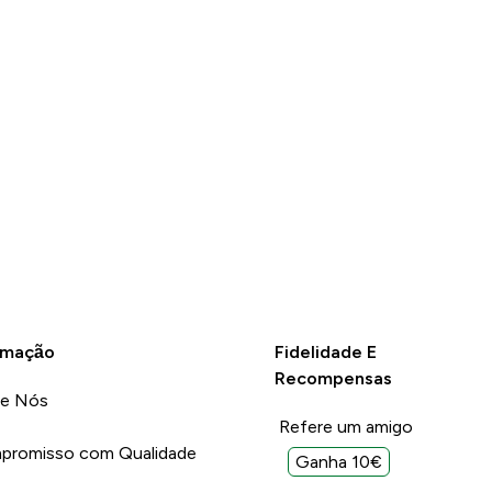
rmação
Fidelidade E
Recompensas
re Nós
Refere um amigo
promisso com Qualidade
Ganha 10€