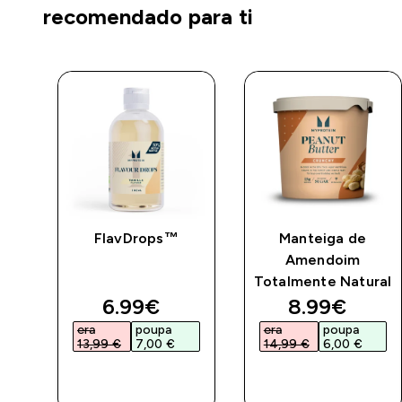
recomendado para ti
ta
FlavDrops™
Manteiga de
her
Amendoim
Totalmente Natural
ed price
discounted price
discounted 
6.99€‎
8.99€‎
era
poupa
era
poupa
13,99 €‎
7,00 €‎
14,99 €‎
6,00 €‎
COMPRA
COMPRA
RÁPIDA
RÁPIDA