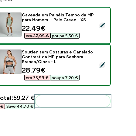
Caveada em Painéis Tempo da MP
para Homem - Pale Green - XS
elect this product - Caveada em Painéis Tempo da MP para 
discounted price
22.49€‎
era 27,99 €‎
poupa 5,50 €‎
Soutien sem Costuras e Canelado
Contrast da MP para Senhora -
Branco/Cinza - L
elect this product - Soutien sem Costuras e Canelado Contra
discounted price
28.79€‎
era 35,99 €‎
poupa 7,20 €‎
otal:
59,27 €‎
Add these to your routine
€‎
Save 44,70 €‎