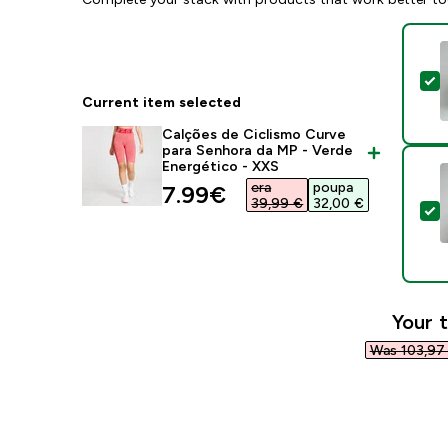
S
Current item selected
Calções de Ciclismo Curve
para Senhora da MP - Verde
Energético - XXS
era
poupa
discounted price
7.99€‎
39,99 €‎
32,00 €‎
S
Your t
Was 103,97 