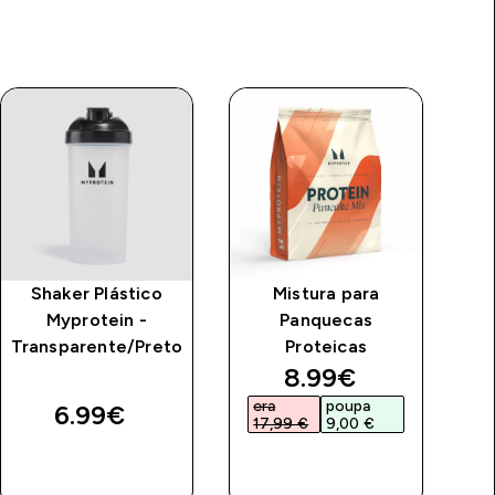
Shaker Plástico
Mistura para
Myprotein -
Panquecas
Transparente/Preto
Proteicas
price
discounted price
8.99€‎
era
poupa
e
6.99€‎
17,99 €‎
9,00 €‎
2
COMPRA
COMPRA
RÁPIDA
RÁPIDA