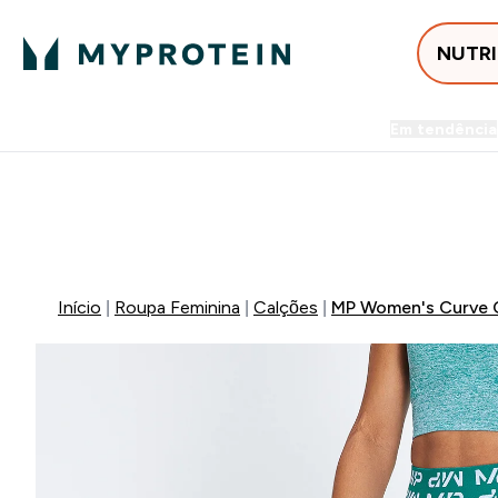
NUTR
Em tendência
Entrega Grátis ao gastares +5
-50% EM CREATINA & SELEC
Início
Roupa Feminina
Calções
MP Women's Curve C