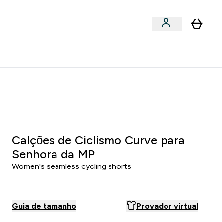
Acessórios
bmenu
Enter Snacks Proteícos submenu
⌄
entes? 15% Extra com a Newsletter
0 5
:
1 6
:
3 0
HORAS
MINUTOS
SEGUNDOS
Calções de Ciclismo Curve para
Senhora da MP
Women's seamless cycling shorts
Guia de tamanho
Provador virtual