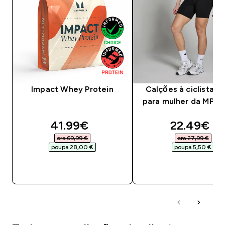
Impact Whey Protein
Calções à ciclista B
para mulher da MP - 
discounted price
discounte
41.99€‎
22.49€‎
era 69,99 €‎
era 27,99 €‎
poupa 28,00 €‎
poupa 5,50 €‎
COMPRA RÁPIDA
COMPRA RÁPID