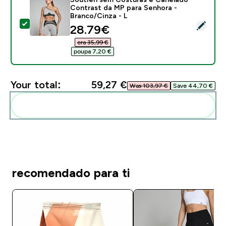
Contrast da MP para Senhora -
Branco/Cinza - L
Select this product - Soutien sem Costuras e Canela
discounted price
28.79€‎
era 35,99 €‎
poupa 7,20 €‎
Your total:
59,27 €‎
Was 103,97 €‎
Save 44,70 €‎
Add these to your routine
recomendado para ti