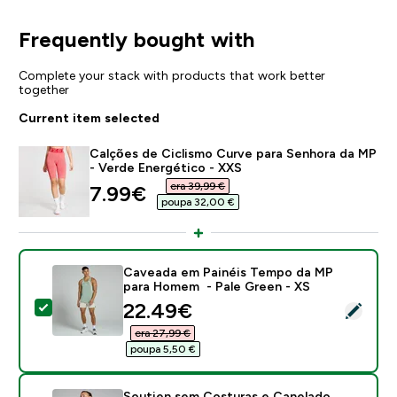
Frequently bought with
Complete your stack with products that work better
together
Current item selected
Calções de Ciclismo Curve para Senhora da MP
- Verde Energético - XXS
era 39,99 €‎
discounted price
7.99€‎
poupa 32,00 €‎
Caveada em Painéis Tempo da MP
para Homem - Pale Green - XS
discounted price
22.49€‎
Select this product - Caveada em Painéis Tempo da 
era 27,99 €‎
poupa 5,50 €‎
Soutien sem Costuras e Canelado