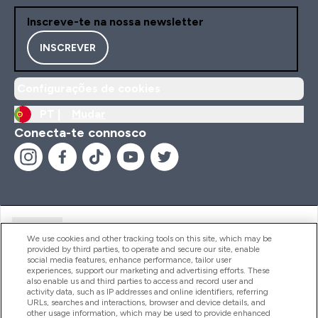
Inscreve-te na nossa newsletter
INSCREVER
Configurações de cookies
PT |
Mudar
Conecta-te connosco
Ajuda
We use cookies and other tracking tools on this site, which may be
provided by third parties, to operate and secure our site, enable
social media features, enhance performance, tailor user
experiences, support our marketing and advertising efforts. These
Produtos
also enable us and third parties to access and record user and
activity data, such as IP addresses and online identifiers, referring
URLs, searches and interactions, browser and device details, and
other usage information, which may be used to provide enhanced