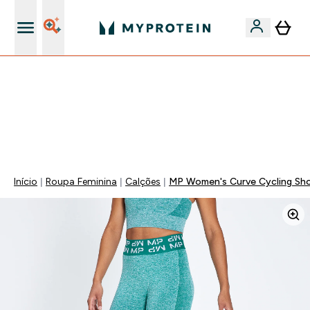
15€ por cada Amigo Referido
⚡ 15% EXTRA NAS NOVIDADES DE ROUPA + ENVIO POR
1€ | TERMINA EM:
0 0
:
0 4
:
0 6
:
1 6
DIA
HORAS
MINUTOS
SEGUNDOS
Início
Roupa Feminina
Calções
MP Women's Curve Cycling Sho