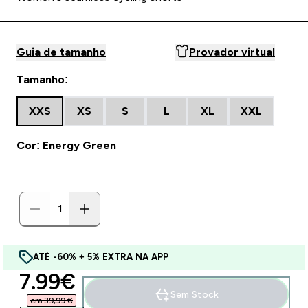
Guia de tamanho
Provador virtual
Tamanho:
XXS
XS
S
L
XL
XXL
Cor: Energy Green
ATÉ -60% + 5% EXTRA NA APP
discounted price
7.99€‎
Sem Stock
era 39,99 €‎