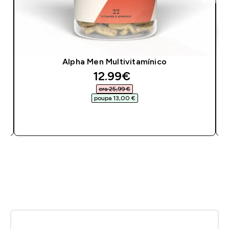
Alpha Men Multivitamínico
discounted price
12.99€‎
era 25,99 €‎
poupa 13,00 €‎
COMPRA RÁPIDA