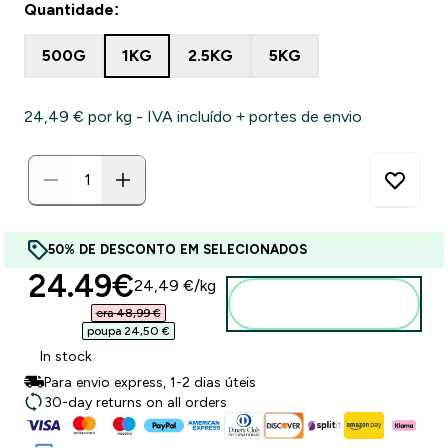
Quantidade:
500G
1KG
2.5KG
5KG
24,49 €‎ por kg - IVA incluído + portes de envio
50% DE DESCONTO EM SELECIONADOS
discounted price
24.49€‎
24,49 €‎/kg
Adicionar ao
carrinho
era 48,99 €‎
poupa 24,50 €‎
In stock
Para envio express, 1-2 dias úteis
30-day returns on all orders