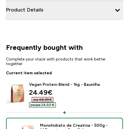
Product Details
Frequently bought with
Complete your stack with products that work better
together
Current item selected
Vegan Protein Blend - 1kg - Baunilha
discounted price
24.49€‎
era 48,99 €‎
poupa 24,50 €‎
Monohidrato de Creatina - 500g -