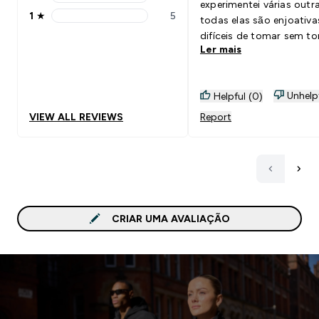
2 stars rating 5 reviews
experimentei várias outr
1
★
5
todas elas são enjoativa
1 stars rating 5 reviews
difíceis de tomar sem to
Ler mais
nariz! O meu sabor favor
sem dúvida o de frambo
chocolate branco, sente
Unhelp
Helpful (0)
um leve aroma a frambo
super agradável e nada
VIEW ALL REVIEWS
Report
enjoativo, recomendo mu
CRIAR UMA AVALIAÇÃO