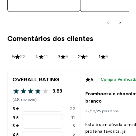
COMPRA RÁPIDA
COMPRA RÁPID
Comentários dos clientes
5
22
4
11
3
5
2
5
1
5
OVERALL RATING
5
Compra Verificad
3.83
Framboesa e chocola
3.83 out of 5 stars
(48 reviews)
branco
5
★
22
22/10/25 por Carina
5 stars rating 22 reviews
4
★
11
4 stars rating 11 reviews
Esta é sem dúvida a min
3
★
5
3 stars rating 5 reviews
proteína favorita, já
2
★
5