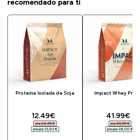
recomendado para ti
Proteína Isolada de Soja
Impact Whey Prot
discounted price
discounte
12.49€‎
41.99€‎
era 24,99 €‎
era 69,99 €‎
poupa 12,50 €‎
poupa 28,00 €‎