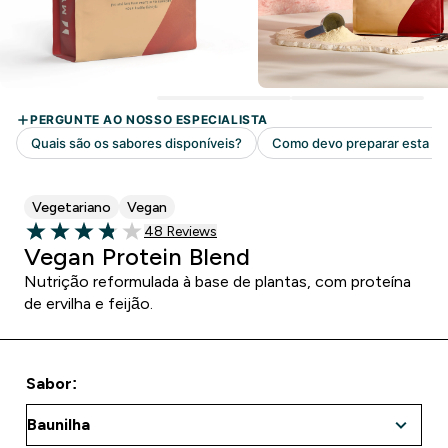
Vegetariano
Vegan
48 customer reviews
48 Reviews
3.83 out of 5 stars
Vegan Protein Blend
Nutrição reformulada à base de plantas, com proteína
de ervilha e feijão.
Sabor: