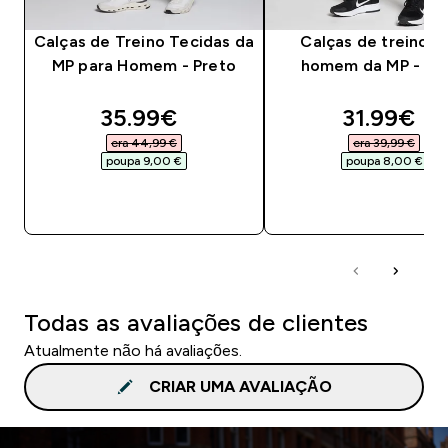
Calças de Treino Tecidas da
Calças de treino p
MP para Homem - Preto
homem da MP - Pr
discounted price
discounte
35.99€‎
31.99€‎
era 44,99 €‎
era 39,99 €‎
poupa 9,00 €‎
poupa 8,00 €‎
COMPRA RÁPIDA
COMPRA RÁPID
Todas as avaliações de clientes
Atualmente não há avaliações.
CRIAR UMA AVALIAÇÃO