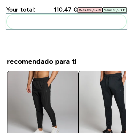
Your total:
110,47 €‎
Was 126,97 €‎
Save 16,50 €‎
Add these to your routine
recomendado para ti