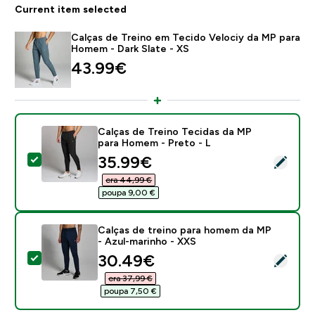
Current item selected
Calças de Treino em Tecido Velociy da MP para
Homem - Dark Slate - XS
43.99€‎
Calças de Treino Tecidas da MP
para Homem - Preto - L
discounted price
35.99€‎
Select this product - Calças de Treino Tecidas da MP
era 44,99 €‎
poupa 9,00 €‎
Calças de treino para homem da MP
- Azul-marinho - XXS
discounted price
30.49€‎
Select this product - Calças de treino para homem da
era 37,99 €‎
poupa 7,50 €‎