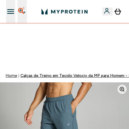
15€ por cada Amigo Referido
50% DE DESCONTO EM VITAMINAS + 5% EXTRA NA APP
| TERMINA EM:
0 0
:
0 2
:
2 5
:
5 8
DIA
HORAS
MINUTOS
SEGUNDOS
Home
Calças de Treino em Tecido Velociy da MP para Homem - 