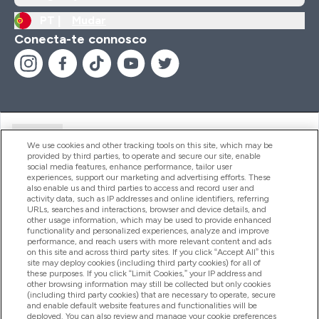
PT |
Mudar
Conecta-te connosco
Ajuda
We use cookies and other tracking tools on this site, which may be
provided by third parties, to operate and secure our site, enable
social media features, enhance performance, tailor user
experiences, support our marketing and advertising efforts. These
Produtos
also enable us and third parties to access and record user and
activity data, such as IP addresses and online identifiers, referring
URLs, searches and interactions, browser and device details, and
other usage information, which may be used to provide enhanced
Informação
functionality and personalized experiences, analyze and improve
performance, and reach users with more relevant content and ads
on this site and across third party sites. If you click “Accept All” this
site may deploy cookies (including third party cookies) for all of
these purposes. If you click “Limit Cookies,” your IP address and
Fidelidade E Recompensas
other browsing information may still be collected but only cookies
(including third party cookies) that are necessary to operate, secure
and enable default website features and functionalities will be
deployed. You can also review and manage your cookie preferences