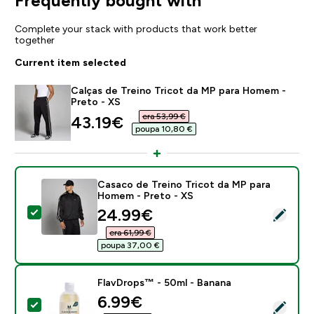
Frequently bought with
Complete your stack with products that work better
together
Current item selected
Calças de Treino Tricot da MP para Homem -
Preto - XS
era 53,99 €‎
discounted price
43.19€‎
poupa 10,80 €‎
Casaco de Treino Tricot da MP para
Homem - Preto - XS
discounted price
24.99€‎
Select this product - Casaco de Treino Tricot da MP 
era 61,99 €‎
poupa 37,00 €‎
FlavDrops™ - 50ml - Banana
discounted price
6.99€‎
Select this product - FlavDrops™ - 50ml - Banana