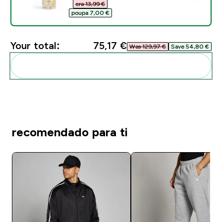
era 13,99 €‎
poupa 7,00 €‎
Your total:
75,17 €‎
Was 129,97 €‎
Save 54,80 €‎
Add these to your routine
recomendado para ti