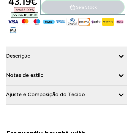
discounted price
43.19€‎
Sem Stock
era 53,99 €‎
poupa 10,80 €‎
Descrição
Notas de estilo
Ajuste e Composição do Tecido