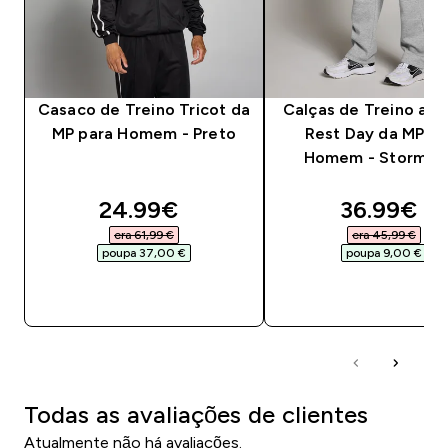
Casaco de Treino Tricot da
Calças de Treino a Di
MP para Homem - Preto
Rest Day da MP pa
Homem - Storm Ma
discounted price
discounte
24.99€‎
36.99€‎
era 61,99 €‎
era 45,99 €‎
poupa 37,00 €‎
poupa 9,00 €‎
COMPRA RÁPIDA
COMPRA RÁPID
Todas as avaliações de clientes
Atualmente não há avaliações.