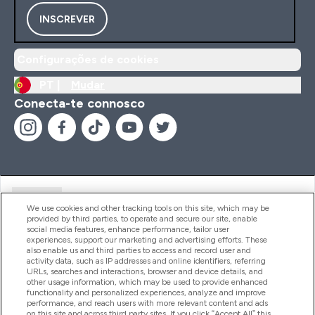
INSCREVER
Configurações de cookies
PT |
Mudar
Conecta-te connosco
Ajuda
We use cookies and other tracking tools on this site, which may be
provided by third parties, to operate and secure our site, enable
social media features, enhance performance, tailor user
experiences, support our marketing and advertising efforts. These
Produtos
also enable us and third parties to access and record user and
activity data, such as IP addresses and online identifiers, referring
URLs, searches and interactions, browser and device details, and
other usage information, which may be used to provide enhanced
Informação
functionality and personalized experiences, analyze and improve
performance, and reach users with more relevant content and ads
on this site and across third party sites. If you click “Accept All” this