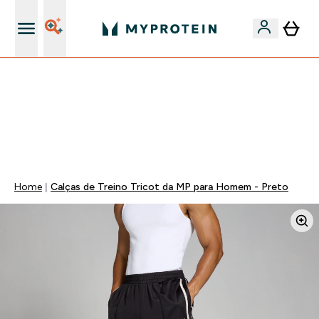
15€ por cada Amigo Referido
-50% EM CREATINA & SELECIONADOS + 5% EXTRA NA
APP | TERMINA EM:
0 0
:
0 3
:
4 1
:
4 9
DIA
HORAS
MINUTOS
SEGUNDOS
Home
Calças de Treino Tricot da MP para Homem - Preto