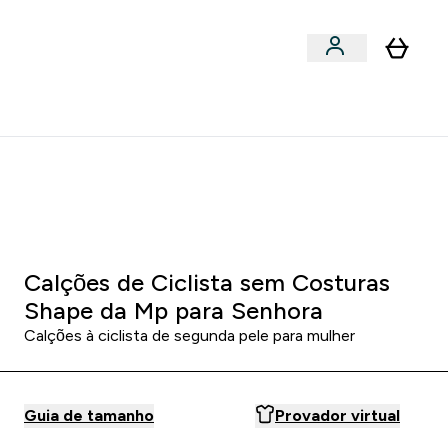
Acessórios
bmenu
Enter Snacks Proteícos submenu
⌄
entes? 15% Extra com a Newsletter
0 0
:
1 8
:
4 1
:
3 6
:
DIA
HORAS
MINUTOS
SEGUNDOS
Calções de Ciclista sem Costuras
Shape da Mp para Senhora
Calções à ciclista de segunda pele para mulher
Guia de tamanho
Provador virtual