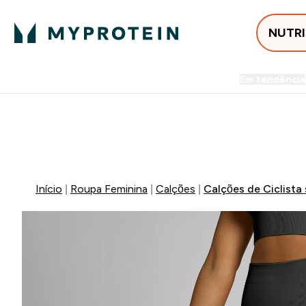
NUTR
Em tendência
Entrega Grátis ao gastares +5
FLASH ⚡ ATÉ -60% + 15% EXTRA NA GA
Início
Roupa Feminina
Calções
Calções de Ciclist