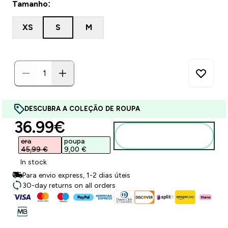
Tamanho:
XS
S
M
DESCUBRA A COLEÇÃO DE ROUPA
discounted price
36.99€‎
Adicionar ao
carrinho
era
poupa
45,99 €‎
9,00 €‎
In stock
Para envio express, 1-2 dias úteis
30-day returns on all orders