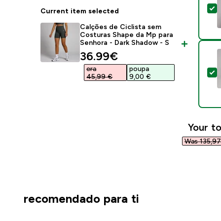
S
Current item selected
Calções de Ciclista sem
Costuras Shape da Mp para
Senhora - Dark Shadow - S
discounted price
36.99€‎
era
poupa
S
45,99 €‎
9,00 €‎
Your to
Was 135,97
recomendado para ti