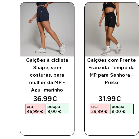
Calções à ciclista
Calções com Frente
e,
Shape, sem
Franzida Tempo da
ara
costuras, para
MP para Senhora -
mulher da MP -
Preto
Azul-marinho
ed price
discounted price
discounted 
36.99€‎
31.99€‎
era
poupa
era
poupa
45,99 €‎
9,00 €‎
39,99 €‎
8,00 €‎
COMPRA
COMPRA
RÁPIDA
RÁPIDA