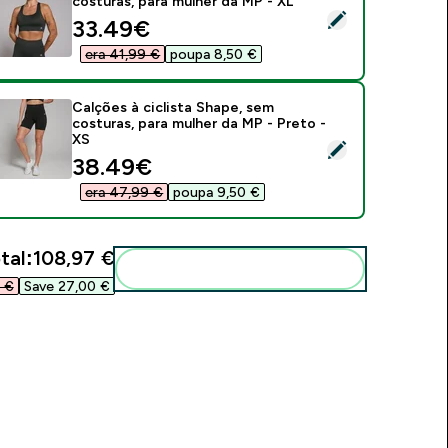
costuras, para mulher da MP - XL
elect this product - Soutien de desporto Shape, sem costuras
discounted price
33.49€‎
era 41,99 €‎
poupa 8,50 €‎
Calções à ciclista Shape, sem
costuras, para mulher da MP - Preto -
XS
elect this product - Calções à ciclista Shape, sem costuras, p
discounted price
38.49€‎
era 47,99 €‎
poupa 9,50 €‎
tal:
108,97 €‎
Add these to your routine
 €‎
Save 27,00 €‎