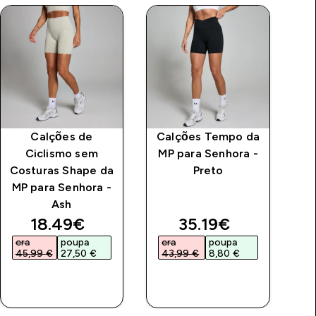
Calções de
Calções Tempo da
Ciclismo sem
MP para Senhora -
C
Costuras Shape da
Preto
M
MP para Senhora -
Ash
price
discounted price
discounted price
18.49€‎
35.19€‎
era
poupa
era
poupa
e
45,99 €‎
27,50 €‎
43,99 €‎
8,80 €‎
3
COMPRA
COMPRA
RÁPIDA
RÁPIDA