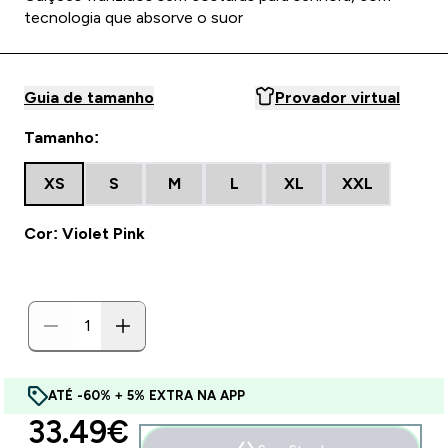
tecnologia que absorve o suor
Guia de tamanho
Provador virtual
Tamanho:
XS
S
M
L
XL
XXL
Cor: Violet Pink
ATÉ -60% + 5% EXTRA NA APP
discounted price
33.49€‎