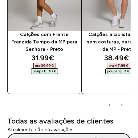
Calções com Frente
Calções à ciclista S
Franzida Tempo da MP para
sem costuras, para m
Senhora - Preto
da MP - Preto
discounted price
discounte
31.99€‎
38.49€‎
era 39,99 €‎
era 47,99 €‎
poupa 8,00 €‎
poupa 9,50 €‎
COMPRA RÁPIDA
COMPRA RÁPID
Todas as avaliações de clientes
Atualmente não há avaliações.