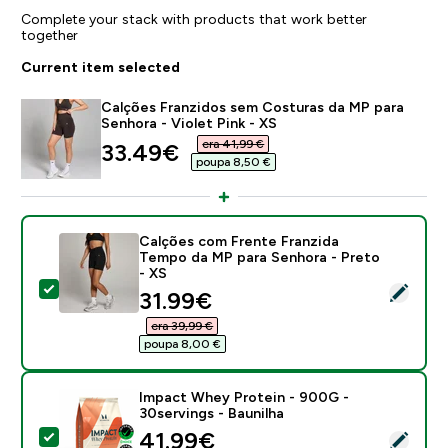
Complete your stack with products that work better
together
Current item selected
Calções Franzidos sem Costuras da MP para
Senhora - Violet Pink - XS
era 41,99 €‎
discounted price
33.49€‎
poupa 8,50 €‎
Calções com Frente Franzida
Tempo da MP para Senhora - Preto
- XS
Select this product - Calções com Frente Franzida T
discounted price
31.99€‎
era 39,99 €‎
poupa 8,00 €‎
Impact Whey Protein - 900G -
30servings - Baunilha
discounted price
41.99€‎
Select this product - Impact Whey Protein - 900G - 3