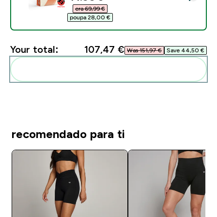
era 69,99 €‎
poupa 28,00 €‎
Your total:
107,47 €‎
Was 151,97 €‎
Save 44,50 €‎
Add these to your routine
recomendado para ti