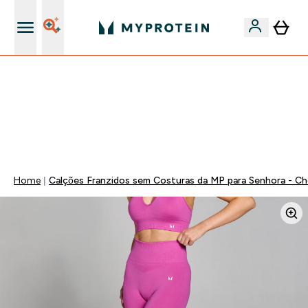
15€ por cada Amigo Referido
FLASH ⚡ ATÉ -60% + 15% EXTRA NA GAMA VEGAN |
POUPA 5% AO GASTARES 75€ | TERMINA EM:
0 0
:
1 6
:
5 5
:
4 6
DIA
HORAS
MINUTOS
SEGUNDOS
Home
Calções Franzidos sem Costuras da MP para Senhora - C