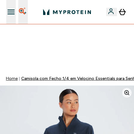
15€ por cada Amigo Referido
FLASH ⚡ ATÉ -60% + 15% EXTRA NA GAMA VEGAN |
POUPA 5% AO GASTARES 75€ | TERMINA EM:
0 0
:
1 9
:
3 9
:
0 4
DIA
HORAS
MINUTOS
SEGUNDOS
Home
Camisola com Fecho 1/4 em Velocino Essentials para Se