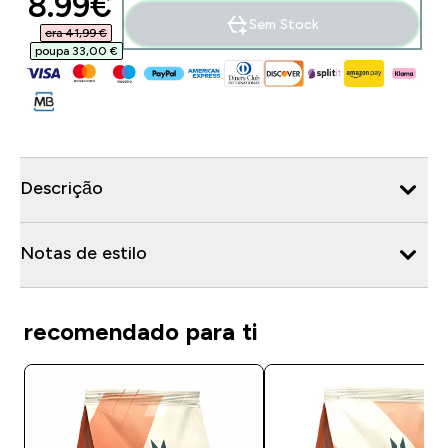
discounted price
8.99€‎
Sem Stock
era 41,99 €‎
poupa 33,00 €‎
Descrição
Notas de estilo
recomendado para ti