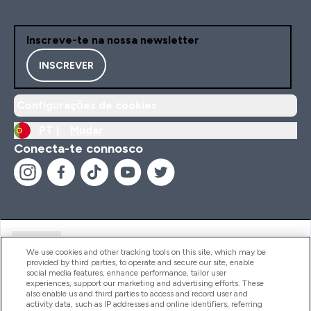
Inscreve-te na nossa newsletter
INSCREVER
Configurações de cookies
PT |
Mudar
Conecta-te connosco
Ajuda
We use cookies and other tracking tools on this site, which may be
provided by third parties, to operate and secure our site, enable
social media features, enhance performance, tailor user
experiences, support our marketing and advertising efforts. These
Produtos
also enable us and third parties to access and record user and
activity data, such as IP addresses and online identifiers, referring