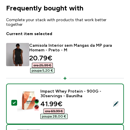
Frequently bought with
Complete your stack with products that work better
together
Current item selected
Camisola Interior sem Mangas da MP para
Homem - Preto - M
discounted price
20.79€‎
era 25,99 €‎
poupa 5,20 €‎
Impact Whey Protein - 900G -
30servings - Baunilha
discounted price
41.99€‎
Select this product - Impact Whey Protein - 900G - 3
era 69,99 €‎
poupa 28,00 €‎