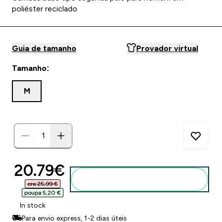
poliéster reciclado
Guia de tamanho
Provador virtual
Tamanho:
M
discounted price
20.79€‎
Adicionar ao carrinho
era 25,99 €‎
poupa 5,20 €‎
In stock
Para envio express, 1-2 dias úteis