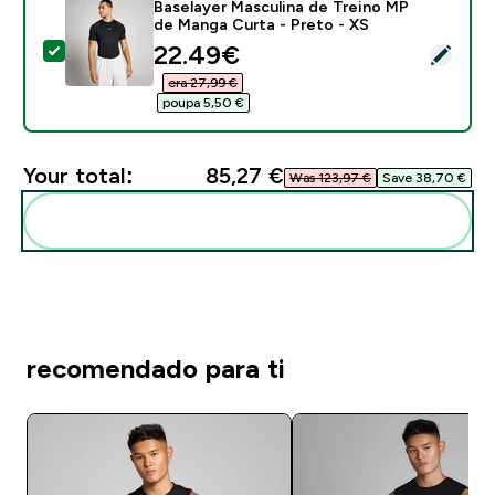
Baselayer Masculina de Treino MP
de Manga Curta - Preto - XS
discounted price
22.49€‎
Select this product - Baselayer Masculina de Treino 
era 27,99 €‎
poupa 5,50 €‎
Your total:
85,27 €‎
Was 123,97 €‎
Save 38,70 €‎
Add these to your routine
recomendado para ti