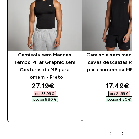
Camisola sem Mangas
Camisola sem manga
Tempo Pillar Graphic sem
cavas descaídas Res
Costuras da MP para
para homem da MP - 
Homem - Preto
discounted price
discounte
27.19€‎
17.49€‎
era 33,99 €‎
era 21,99 €‎
poupa 6,80 €‎
poupa 4,50 €‎
COMPRA RÁPIDA
COMPRA RÁPID