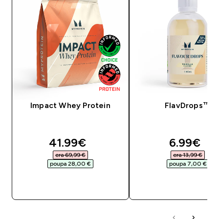
Impact Whey Protein
FlavDrops™
discounted price
discount
41.99€‎
6.99€‎
era 69,99 €‎
era 13,99 €‎
poupa 28,00 €‎
poupa 7,00 €‎
COMPRA RÁPIDA
COMPRA RÁPID