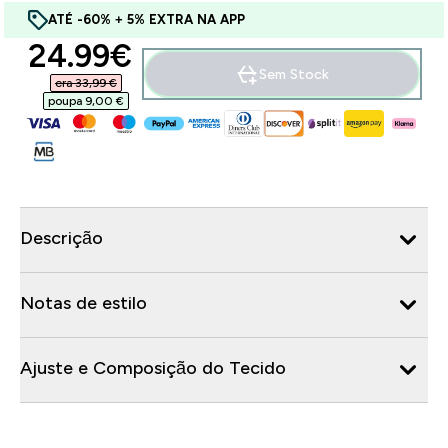
ATÉ -60% + 5% EXTRA NA APP
discounted price
24.99€‎
Sem Stock
era 33,99 €‎
poupa 9,00 €‎
Descrição
Notas de estilo
Ajuste e Composição do Tecido