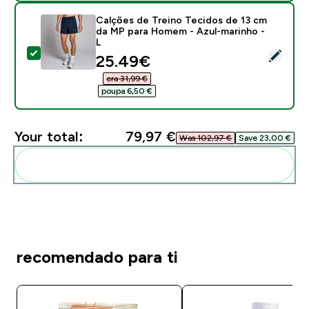
Calções de Treino Tecidos de 13 cm
da MP para Homem - Azul-marinho -
L
Select this product - Calções de Treino Tecidos de 
discounted price
25.49€‎
era 31,99 €‎
poupa 6,50 €‎
Your total:
79,97 €‎
Was 102,97 €‎
Save 23,00 €‎
Add these to your routine
recomendado para ti