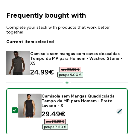
Frequently bought with
Complete your stack with products that work better
together
Current item selected
Camisola sem mangas com cavas descaídas
Tempo da MP para Homem - Washed Stone -
XS
era 33,99 €‎
discounted price
24.99€‎
poupa 9,00 €‎
Camisola sem Mangas Quadriculada
Tempo da MP para Homem - Preto
Lavado - S
Select this product - Camisola sem Mangas Quadricu
discounted price
29.49€‎
era 36,99 €‎
poupa 7,50 €‎