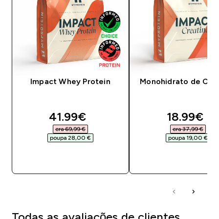
Impact Whey Protein
Monohidrato de Crea
discounted price
discounte
41.99€‎
18.99€‎
era 69,99 €‎
era 37,99 €‎
poupa 28,00 €‎
poupa 19,00 €‎
COMPRA RÁPIDA
COMPRA RÁPID
Todas as avaliações de clientes