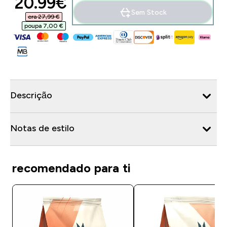
discounted price
20.99€‎
Sem Stock
era 27,99 €‎
poupa 7,00 €‎
Descrição
Notas de estilo
recomendado para ti