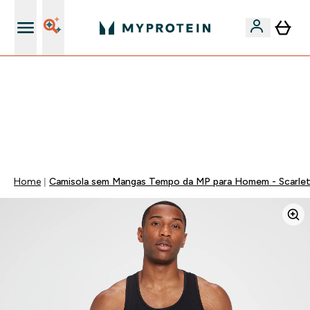
15€ por cada Amigo Referido
⚡ 15% EXTRA NAS NOVIDADES DE ROUPA + ENVIO POR
1€ | TERMINA EM:
0 0
:
0 1
:
4 0
:
1 2
DIA
HORAS
MINUTOS
SEGUNDOS
Home
Camisola sem Mangas Tempo da MP para Homem - Scarle