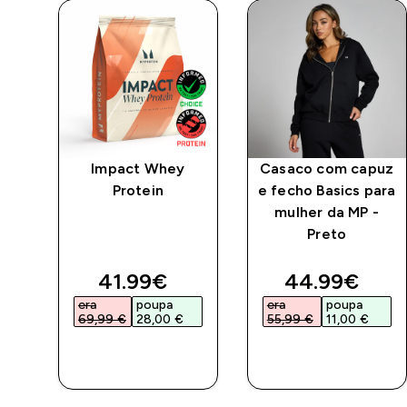
z e
Impact Whey
Casaco com capuz
 MP
Protein
e fecho Basics para
-
mulher da MP -
Preto
ed price
discounted price
discounted 
41.99€‎
44.99€‎
era
poupa
era
poupa
69,99 €‎
28,00 €‎
55,99 €‎
11,00 €‎
COMPRA
COMPRA
RÁPIDA
RÁPIDA