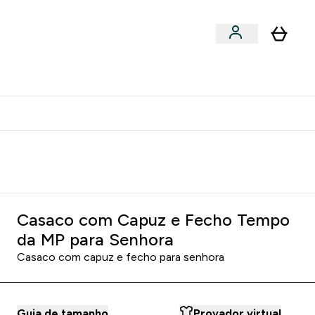
Acessórios
bmenu
Enter Snacks Proteícos submenu
⌄
entes? 15% Extra com a Newsletter
Casaco com Capuz e Fecho Tempo
da MP para Senhora
Casaco com capuz e fecho para senhora
Guia de tamanho
Provador virtual