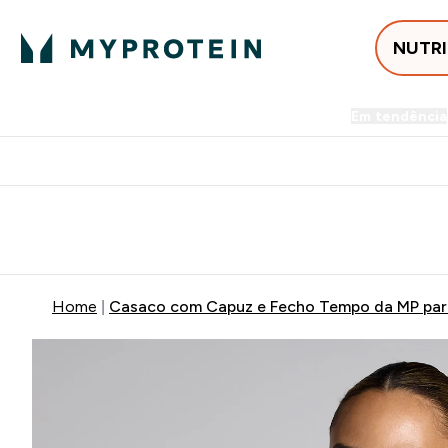
NUTR
Em tendência
Entrega Grátis ao gastares +5
Home
Casaco com Capuz e Fecho Tempo da MP par