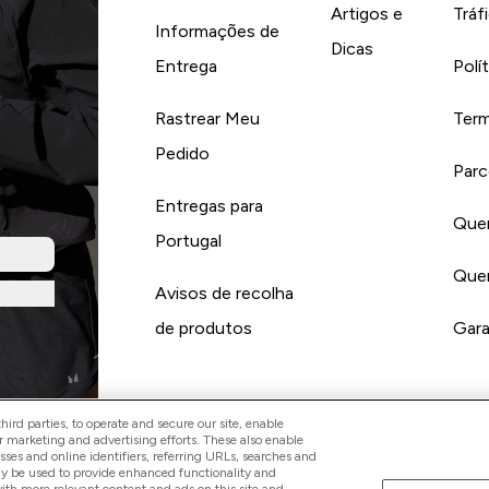
Artigos e
Tráf
Informações de
Dicas
Entrega
Polí
Rastrear Meu
Term
Pedido
Parc
Entregas para
Quer
Portugal
Quer
Avisos de recolha
de produtos
Gara
ird parties, to operate and secure our site, enable
r marketing and advertising efforts. These also enable
esses and online identifiers, referring URLs, searches and
Pay with
ay be used to provide enhanced functionality and