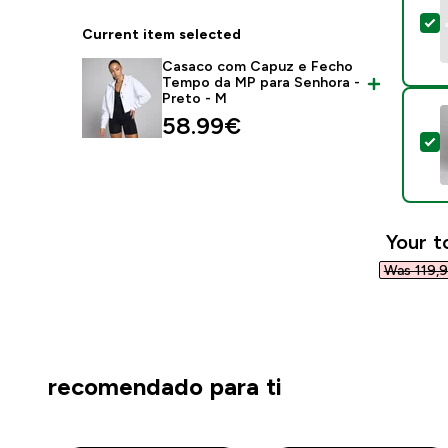
S
Current item selected
Casaco com Capuz e Fecho
Tempo da MP para Senhora -
Preto - M
58.99€‎
S
Your t
Was 119,9
recomendado para ti