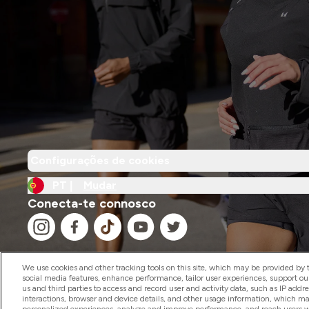
Configurações de cookies
PT |
Mudar
Conecta-te connosco
We use cookies and other tracking tools on this site, which may be provided by th
social media features, enhance performance, tailor user experiences, support ou
us and third parties to access and record user and activity data, such as IP addr
2026 The Hut.com Ltd
interactions, browser and device details, and other usage information, which m