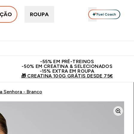
IÇÃO
ROUPA
Fuel Coach
Proteínas
Suplementos
Vitaminas
Snacks Proteícos
Enter Em tendência submenu
Enter Proteínas submenu
Enter Suplementos submenu
Enter Vitaminas su
⌄
⌄
⌄
⌄
5€
15€ por cada Amigo Referido
5% Extra na App
Novos cli
​-55% EM PRÉ-TREINOS
-50% EM CREATINA & SELECIONADOS
-15% EXTRA EM ROUPA
🎁 CREATINA 100G GRÁTIS DESDE 75€
a Senhora - Branco