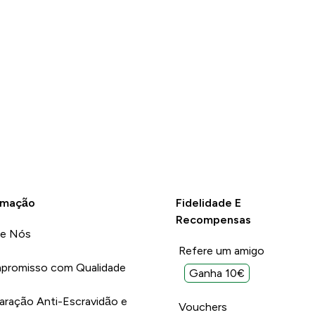
rmação
Fidelidade E
Recompensas
re Nós
Refere um amigo
promisso com Qualidade
Ganha 10€
aração Anti-Escravidão e
Vouchers