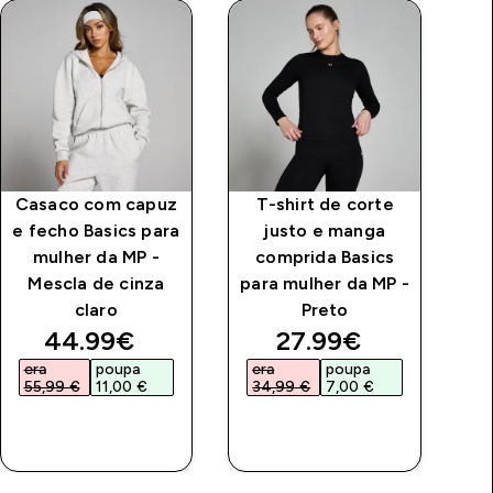
Casaco com capuz
T-shirt de corte
Ca
e fecho Basics para
justo e manga
mulher da MP -
comprida Basics
C
Mescla de cinza
para mulher da MP -
M
claro
Preto
price
discounted price
discounted price
44.99€‎
27.99€‎
era
poupa
era
poupa
e
55,99 €‎
11,00 €‎
34,99 €‎
7,00 €‎
3
COMPRA
COMPRA
RÁPIDA
RÁPIDA