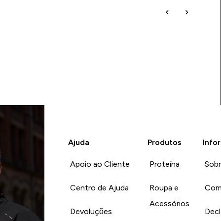
Ajuda
Produtos
Info
Apoio ao Cliente
Proteína
Sob
Centro de Ajuda
Roupa e
Com
Acessórios
Devoluções
Decl