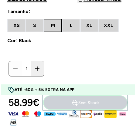
Tamanho:
XS
S
M
L
XL
XXL
Cor: Black
ATÉ -60% + 5% EXTRA NA APP
58.99€‎
Sem Stock