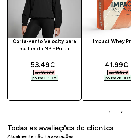
Corta-vento Velocity para
Impact Whey Prot
mulher da MP - Preto
discounted price
discounte
53.49€‎
41.99€‎
era 66,99 €‎
era 69,99 €‎
poupa 13,50 €‎
poupa 28,00 €‎
COMPRA RÁPIDA
COMPRA RÁPID
Todas as avaliações de clientes
Atualmente não há avaliações.