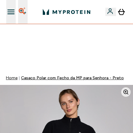
15€ por cada Amigo Referido
50% DE DESCONTO EM VITAMINAS + 5% EXTRA NA APP
| TERMINA EM:
0 0
:
0 2
:
0 0
:
2 9
DIA
HORAS
MINUTOS
SEGUNDOS
Home
Casaco Polar com Fecho da MP para Senhora - Preto