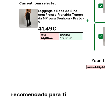
Current item selected
S
Leggings à Boca de Sino
com Frente Franzida Tempo
da MP para Senhora - Preto -
S
discounted price
41.49€‎
era
poupa
S
51,99 €‎
10,50 €‎
Your t
Was 139,97 
recomendado para ti