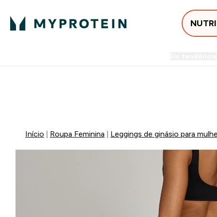
NUTR
Em tendência
Entrega Grátis ao gastares +5
FLASH ⚡ ATÉ -60% + 15% EXTRA NA GA
Início
Roupa Feminina
Leggings de ginásio para mulhe