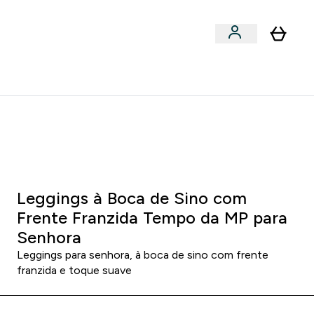
Acessórios
bmenu
Enter Snacks Proteícos submenu
⌄
entes? 15% Extra com a Newsletter
0 0
:
1 8
:
5 6
:
2 5
:
DIA
HORAS
MINUTOS
SEGUNDOS
P para Senhora - Preto
Leggings à Boca de Sino com
Frente Franzida Tempo da MP para
Senhora
Leggings para senhora, à boca de sino com frente
franzida e toque suave