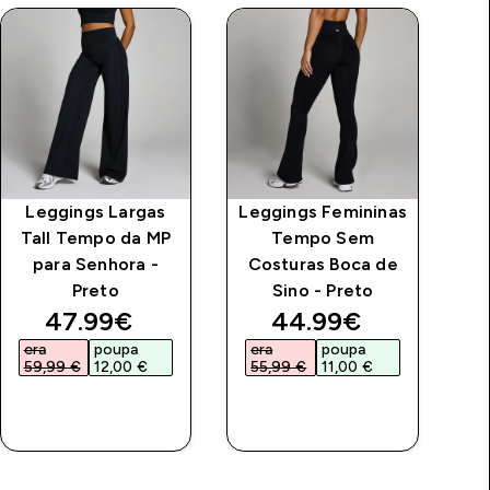
Leggings Largas
Leggings Femininas
C
Tall Tempo da MP
Tempo Sem
T
para Senhora -
Costuras Boca de
Preto
Sino - Preto
price
discounted price
discounted price
47.99€‎
44.99€‎
era
poupa
era
poupa
e
59,99 €‎
12,00 €‎
55,99 €‎
11,00 €‎
3
COMPRA
COMPRA
RÁPIDA
RÁPIDA