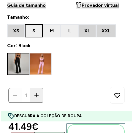
Guia de tamanho
Provador virtual
Tamanho:
XS
S
M
L
XL
XXL
Cor: Black
DESCUBRA A COLEÇÃO DE ROUPA
discounted price
41.49€‎
Adicionar ao