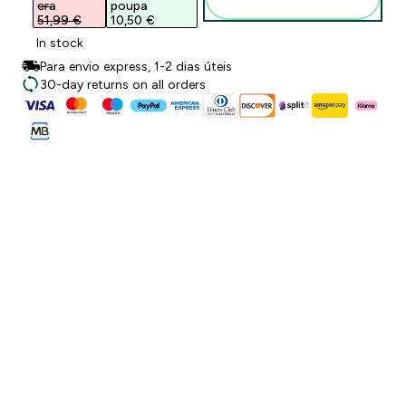
carrinho
era
poupa
51,99 €‎
10,50 €‎
In stock
Para envio express, 1-2 dias úteis
30-day returns on all orders