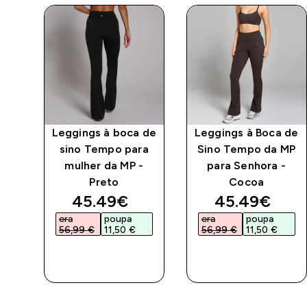
Leggings à boca de
Leggings à Boca de
a
sino Tempo para
Sino Tempo da MP
ra
mulher da MP -
para Senhora -
o
Preto
Cocoa
ed price
discounted price
discounted 
45.49€‎
45.49€‎
era
poupa
era
poupa
56,99 €‎
11,50 €‎
56,99 €‎
11,50 €‎
COMPRA
COMPRA
RÁPIDA
RÁPIDA