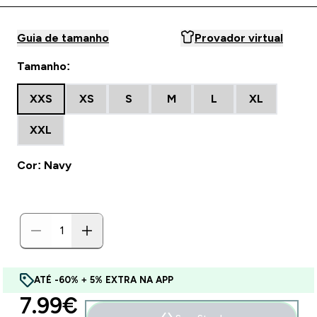
Guia de tamanho
Provador virtual
Tamanho:
XXS
XS
S
M
L
XL
XXL
Cor: Navy
ATÉ -60% + 5% EXTRA NA APP
discounted price
7.99€‎