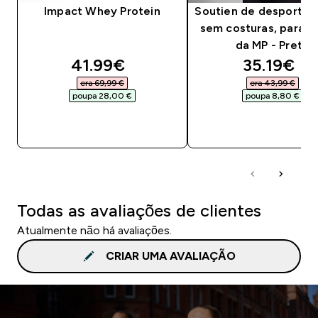
Impact Whey Protein
Soutien de desporto 
sem costuras, para m
da MP - Preto
discounted price
discounte
41.99€‎
35.19€‎
era 69,99 €‎
era 43,99 €‎
poupa 28,00 €‎
poupa 8,80 €‎
COMPRA RÁPIDA
COMPRA RÁPID
Todas as avaliações de clientes
Atualmente não há avaliações.
CRIAR UMA AVALIAÇÃO