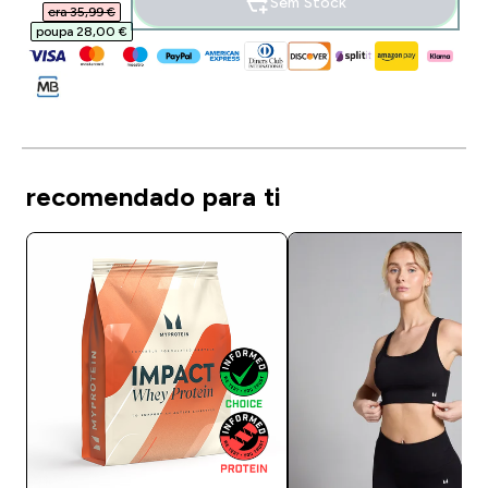
Sem Stock
era 35,99 €‎
poupa 28,00 €‎
recomendado para ti