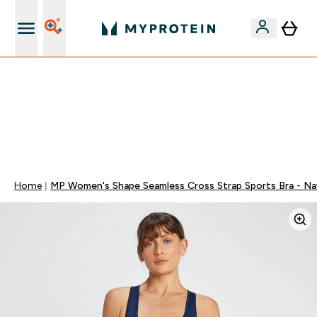
15€ por cada Amigo Referido
FLASH ⚡ ATÉ -60% + 15% EXTRA NA GAMA VEGAN |
POUPA 5% AO GASTARES 75€ | TERMINA EM:
0 0
:
2 1
:
4 8
:
3 7
DIA
HORAS
MINUTOS
SEGUNDOS
Home
MP Women's Shape Seamless Cross Strap Sports Bra - Na