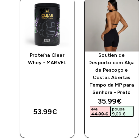
e
Proteína Clear
Soutien de
Whey - MARVEL
Desporto com Alça
de Pescoço e
Costas Abertas
Tempo da MP para
Senhora - Preto
ed price
discounted 
35.99€‎
era
poupa
53.99€‎
44,99 €‎
9,00 €‎
COMPRA
COMPRA
RÁPIDA
RÁPIDA