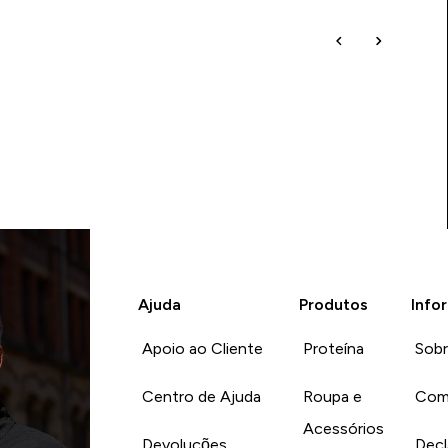
Ajuda
Produtos
Info
Apoio ao Cliente
Proteína
Sob
Centro de Ajuda
Roupa e
Com
Acessórios
Devoluções
Decl