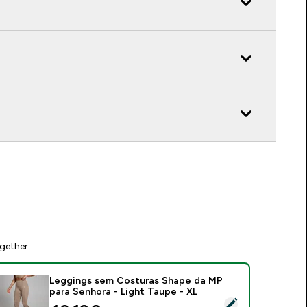
gether
Leggings sem Costuras Shape da MP
para Senhora - Light Taupe - XL
elect this product - Leggings sem Costuras Shape da MP para