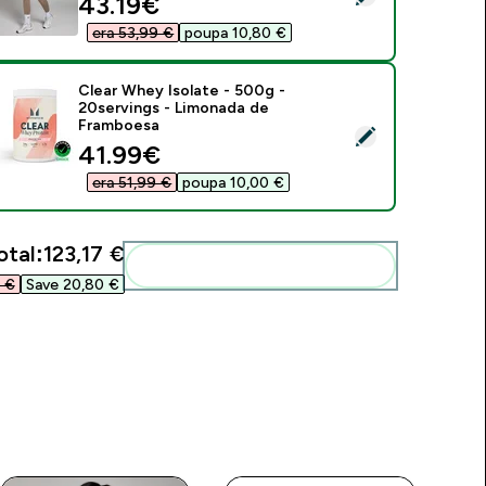
discounted price
43.19€‎
era 53,99 €‎
poupa 10,80 €‎
Clear Whey Isolate - 500g -
20servings - Limonada de
Framboesa
elect this product - Clear Whey Isolate - 500g - 20servings 
discounted price
41.99€‎
era 51,99 €‎
poupa 10,00 €‎
otal:
123,17 €‎
Add these to your routine
€‎
Save 20,80 €‎