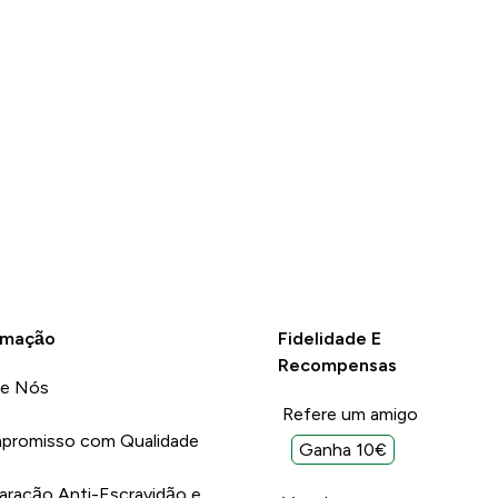
rmação
Fidelidade E
Recompensas
re Nós
Refere um amigo
promisso com Qualidade
Ganha 10€
aração Anti-Escravidão e