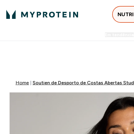
NUTR
Em tendência
Entrega Grátis ao gastares +5
-50% EM CREATINA & SELEC
Home
Soutien de Desporto de Costas Abertas Stud