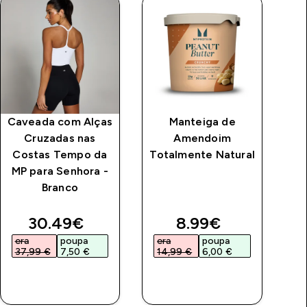
Caveada com Alças
Manteiga de
As
Cruzadas nas
Amendoim
Costas Tempo da
Totalmente Natural
MP para Senhora -
Branco
price
discounted price
discounted price
30.49€‎
8.99€‎
era
poupa
era
poupa
e
37,99 €‎
7,50 €‎
14,99 €‎
6,00 €‎
1
COMPRA
COMPRA
RÁPIDA
RÁPIDA