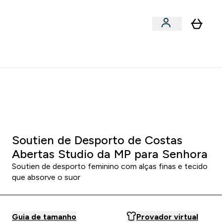
Acessórios
bmenu
Enter Snacks Proteícos submenu
⌄
entes? 15% Extra com a Newsletter
0 2
:
1 7
:
5 1
HORAS
MINUTOS
SEGUNDOS
Soutien de Desporto de Costas
Abertas Studio da MP para Senhora
Soutien de desporto feminino com alças finas e tecido
que absorve o suor
Guia de tamanho
Provador virtual