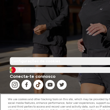
Configurações de cookies
PT |
Mudar
Conecta-te connosco
We use cookies and other tracking tools on this site, which may be provided by th
social media features, enhance performance, tailor user experiences, support ou
us and third parties to access and record user and activity data, such as IP addr
2026 The Hut.com Ltd