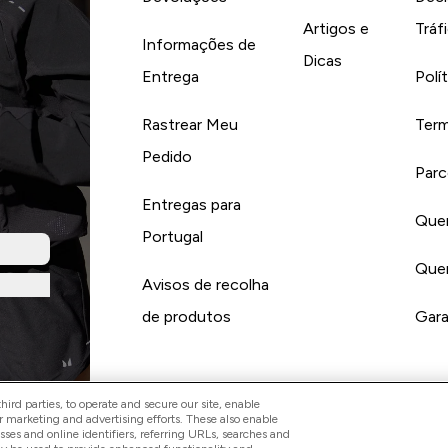
Artigos e
Tráf
Informações de
Dicas
Entrega
Polí
Rastrear Meu
Term
Pedido
Parc
Entregas para
Quer
Portugal
Quer
Avisos de recolha
de produtos
Gara
ird parties, to operate and secure our site, enable
r marketing and advertising efforts. These also enable
esses and online identifiers, referring URLs, searches and
Pay with