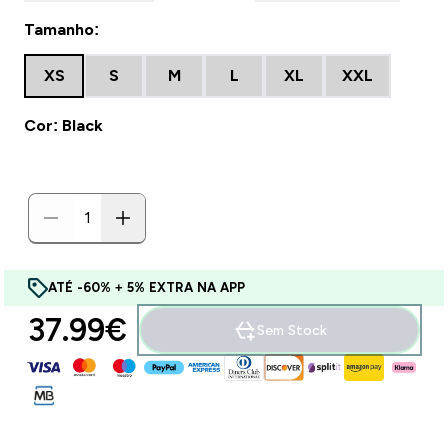
Tamanho:
XS
S
M
L
XL
XXL
Cor: Black
ATÉ -60% + 5% EXTRA NA APP
37.99€‎
Sem Stock