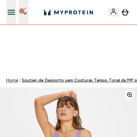
15€ por cada Amigo Referido
⚡ 15% EXTRA NAS NOVIDADES DE ROUPA + ENVIO POR
1€ | TERMINA EM:
0 0
:
0 6
:
4 5
:
1 5
DIA
HORAS
MINUTOS
SEGUNDOS
Home
Soutien de Desporto sem Costuras Tempo Tonal da MP pa