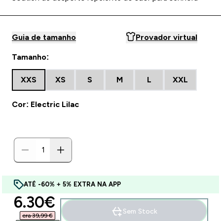
Guia de tamanho
Provador virtual
Tamanho:
XXS
XS
S
M
L
XXL
Cor: Electric Lilac
ATÉ -60% + 5% EXTRA NA APP
discounted price
6.30€‎
Sem Stock
era 39,99 €‎