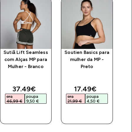
Sutiã Lift Seamless
Soutien Basics para
com Alças MP para
mulher da MP -
Mulher - Branco
Preto
T
S
price
discounted price
discounted price
37.49€‎
17.49€‎
era
poupa
era
poupa
e
46,99 €‎
9,50 €‎
21,99 €‎
4,50 €‎
4
COMPRA
COMPRA
RÁPIDA
RÁPIDA