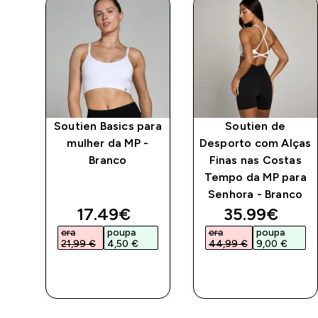
Soutien Basics para
Soutien de
mulher da MP -
Desporto com Alças
a
Branco
Finas nas Costas
ra
Tempo da MP para
co
Senhora - Branco
ed price
discounted price
discounted 
17.49€‎
35.99€‎
era
poupa
era
poupa
21,99 €‎
4,50 €‎
44,99 €‎
9,00 €‎
COMPRA
COMPRA
RÁPIDA
RÁPIDA