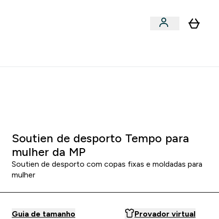
Acessórios
bmenu
Enter Snacks Proteícos submenu
⌄
entes? 15% Extra com a Newsletter
1 4
:
1 0
MINUTOS
SEGUNDOS
Soutien de desporto Tempo para
mulher da MP
Soutien de desporto com copas fixas e moldadas para
mulher
Guia de tamanho
Provador virtual