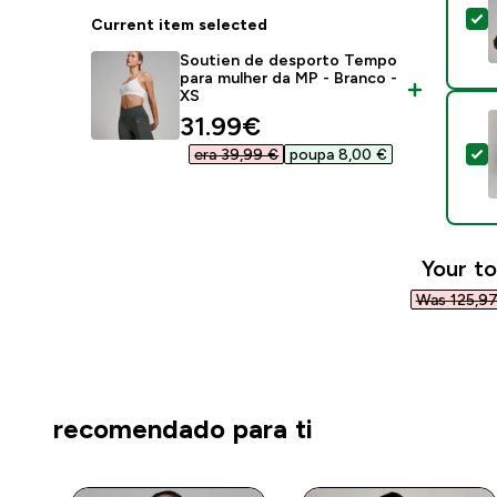
S
Current item selected
Soutien de desporto Tempo
para mulher da MP - Branco -
XS
discounted price
31.99€‎
S
era 39,99 €‎
poupa 8,00 €‎
Your to
Was 125,97
recomendado para ti