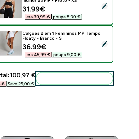
mulher da MP - Preto - XS
elect this product - Soutien de desporto Tempo para mulher d
discounted price
31.99€‎
era 39,99 €‎
poupa 8,00 €‎
Calções 2 em 1 Femininos MP Tempo
Floaty - Branco - S
elect this product - Calções 2 em 1 Femininos MP Tempo Float
discounted price
36.99€‎
era 45,99 €‎
poupa 9,00 €‎
tal:
100,97 €‎
Add these to your routine
 €‎
Save 25,00 €‎