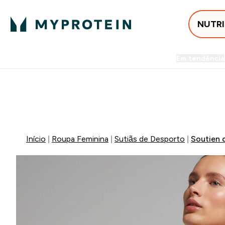
NUTR
Em tendência
Entrega Grátis ao gastares +5
🚚 ENVIO POR 1€ 
Início
Roupa Feminina
Sutiãs de Desporto
Soutien 