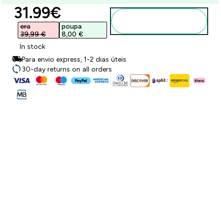
discounted price
31.99€‎
Adicionar ao
carrinho
era
poupa
39,99 €‎
8,00 €‎
In stock
Para envio express, 1-2 dias úteis
30-day returns on all orders