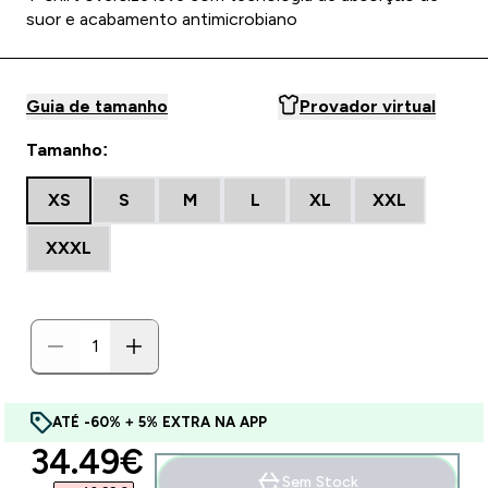
suor e acabamento antimicrobiano
Guia de tamanho
Provador virtual
Tamanho:
XS
S
M
L
XL
XXL
XXXL
ATÉ -60% + 5% EXTRA NA APP
discounted price
34.49€‎
Sem Stock