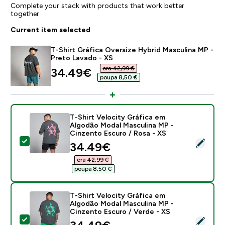
Complete your stack with products that work better
together
Current item selected
T-Shirt Gráfica Oversize Hybrid Masculina MP -
Preto Lavado - XS
era 42,99 €‎
discounted price
34.49€‎
poupa 8,50 €‎
T-Shirt Velocity Gráfica em
Algodão Modal Masculina MP -
Cinzento Escuro / Rosa - XS
Select this product - T-Shirt Velocity Gráfica em Al
discounted price
34.49€‎
era 42,99 €‎
poupa 8,50 €‎
T-Shirt Velocity Gráfica em
Algodão Modal Masculina MP -
Cinzento Escuro / Verde - XS
Select this product - T-Shirt Velocity Gráfica em Al
discounted price