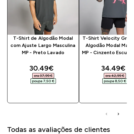
T-Shirt de Algodão Modal
T-Shirt Velocity Gráf
com Ajuste Largo Masculina
Algodão Modal Masc
MP - Preto Lavado
MP - Cinzento Escuro 
discounted price
discounte
30.49€‎
34.49€‎
era 37,99 €‎
era 42,99 €‎
poupa 7,50 €‎
poupa 8,50 €‎
COMPRA RÁPIDA
COMPRA RÁPID
Todas as avaliações de clientes