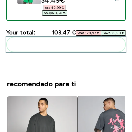
34.49€‎
era 42,99 €‎
poupa 8,50 €‎
Your total:
103,47 €‎
Was 128,97 €‎
Save 25,50 €‎
Add these to your routine
recomendado para ti