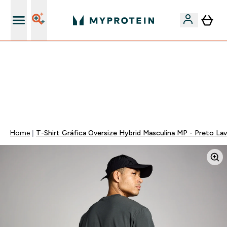
5% Extra na App
-50% EM CREATINA & SELECIONADOS + 5% EXTRA NA
APP | TERMINA EM:
0 0
:
0 5
:
3 9
:
0 7
DIA
HORAS
MINUTOS
SEGUNDOS
Home
T-Shirt Gráfica Oversize Hybrid Masculina MP - Preto La