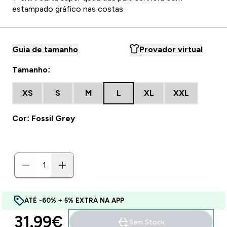
estampado gráfico nas costas
Guia de tamanho
Provador virtual
Tamanho:
XS
S
M
L
XL
XXL
Cor: Fossil Grey
ATÉ -60% + 5% EXTRA NA APP
31.99€‎
Sem Stock