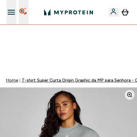
15€ por cada Amigo Referido
⚡ 15% EXTRA NAS NOVIDADES DE ROUPA + ENVIO POR
1€ | TERMINA EM:
0 0
:
1 1
:
2 1
:
0 6
DIA
HORAS
MINUTOS
SEGUNDOS
Home
T-shirt Super Curta Origin Graphic da MP para Senhora - 