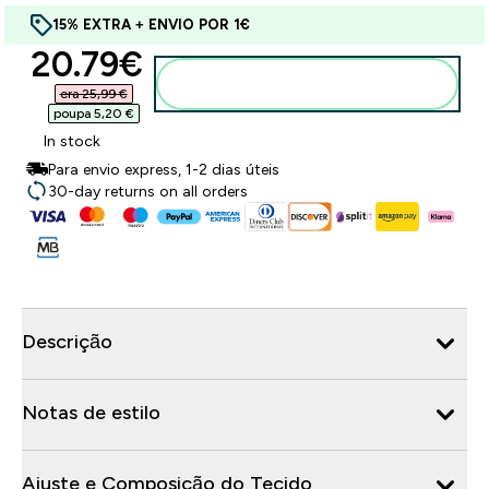
15% EXTRA + ENVIO POR 1€
discounted price
20.79€‎
Adicionar ao carrinho
era 25,99 €‎
poupa 5,20 €‎
In stock
Para envio express, 1-2 dias úteis
30-day returns on all orders
Descrição
Notas de estilo
Ajuste e Composição do Tecido