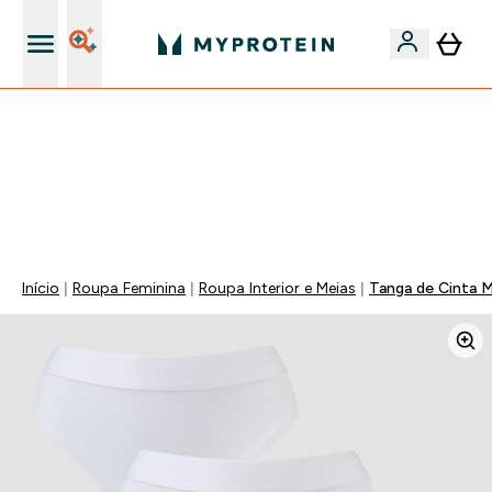
15€ por cada Amigo Referido
-50% EM CREATINA & SELECIONADOS + 5% EXTRA NA
APP | TERMINA EM:
0 0
:
0 8
:
4 4
:
2 5
DIA
HORAS
MINUTOS
SEGUNDOS
Início
Roupa Feminina
Roupa Interior e Meias
Tanga de Cinta M