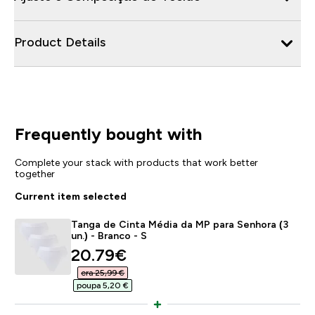
Product Details
Frequently bought with
Complete your stack with products that work better
together
Current item selected
Tanga de Cinta Média da MP para Senhora (3
un.) - Branco - S
discounted price
20.79€‎
era 25,99 €‎
poupa 5,20 €‎