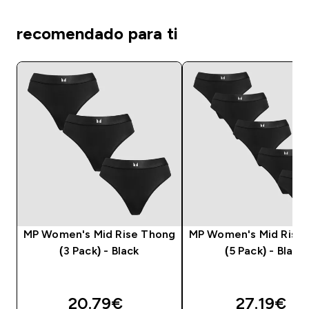
recomendado para ti
MP Women's Mid Rise Thong
MP Women's Mid Rise
(3 Pack) - Black
(5 Pack) - Black
discounted price
discounte
20.79€‎
27.19€‎