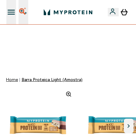
15€ por cada Amigo Referido
⚡ 15% EXTRA NAS NOVIDADES DE ROUPA + ENVIO POR
1€ | TERMINA EM:
0 0
:
2 1
:
4 6
:
1 4
DIA
HORAS
MINUTOS
SEGUNDOS
Home
Barra Proteica Light (Amostra)