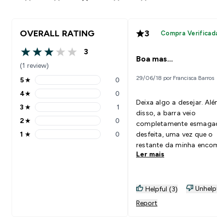
OVERALL RATING
3
Compra Verificad
3
3 out of 5 stars
Boa mas...
(1 review)
29/06/18 por Francisca Barros
5
★
0
5 stars rating 0 reviews
4
★
0
4 stars rating 0 reviews
Deixa algo a desejar. Al
3
★
1
3 stars rating 1 reviews
disso, a barra veio
2
★
0
completamente esmaga
2 stars rating 0 reviews
1
★
0
desfeita, uma vez que o
1 stars rating 0 reviews
restante da minha enc
Ler mais
veio em cima da barra. O
sabor é bom, a barra em
tem uma textura median
deixando algo a desejar 
Unhelp
Helpful (3)
ao preço que tem.
Report