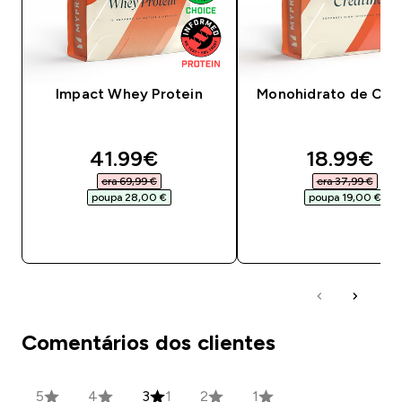
Impact Whey Protein
Monohidrato de Crea
discounted price
discounte
41.99€‎
18.99€‎
era 69,99 €‎
era 37,99 €‎
poupa 28,00 €‎
poupa 19,00 €‎
COMPRA RÁPIDA
COMPRA RÁPID
Comentários dos clientes
5
4
3
1
2
1