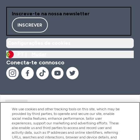
Inscreve-te na nossa newsletter
INSCREVER
Configurações de cookies
PT |
Mudar
Conecta-te connosco
Ajuda
We use cookies and other tracking tools on this site, which may be
provided by third parties, to operate and secure our site, enable
social media features, enhance performance, tailor user
experiences, support our marketing and advertising efforts. These
Produtos
also enable us and third parties to access and record user and
activity data, such as IP addresses and online identifiers, referring
URLs, searches and interactions, browser and device details, and