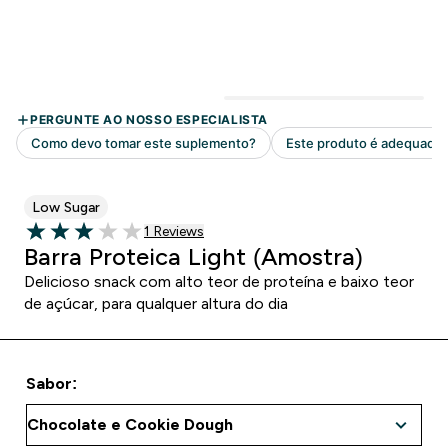
Low Sugar
1 customer reviews
1 Reviews
3 out of 5 stars
Barra Proteica Light (Amostra)
Delicioso snack com alto teor de proteína e baixo teor
de açúcar, para qualquer altura do dia
Sabor: